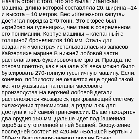
Начать стоит с того, что это была гигантская
машина, длина которой составляла 20, ширина –14
и высота – 10 метров. Вес «Железного капута»
достигал порядка 270 тонн. Это скорее был
«крейсер на гусеницах», чем танк в современном
его понимании. Корпус машины – клепанный с
толщиной бронелистов 100 мм. Сталь для
создания «монстра» использовалась из запасов
Кайзерлихе марине.В нижней лобовой части
располагались буксировочные крюки. Правда, не
совсем понятно, как в начале XX века можно было
буксировать 270-тонную гусеничную машину. Если,
конечно, поблизости не окажется еще одной такой
же, что указывает на планы массового
производства.На верхней лобовой детали
расположился «козырек», прикрывающий систему
охлаждения трансмиссии, а рядом люк для
доступа к той самой трансмиссии. Выше находятся
два орудия 150-мм. Дальше идет подбашенная
коробка с утопленной в ней башней. Вооружение
последней состоит из 420-мм «Большой Берты» и
280-мм быстрозаряжаемого орудия Бруно.