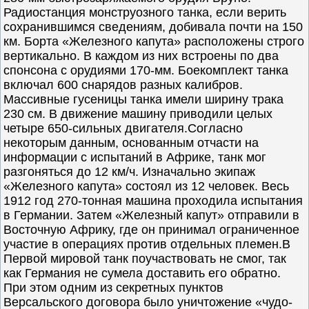
Радиостанция монструозного танка, если верить
сохранившимся сведениям, добивала почти на 150
км. Борта «Железного капута» расположены строго
вертикально. В каждом из них встроены по два
спонсона с орудиями 170-мм. Боекомплект танка
включал 600 снарядов разных калибров.
Массивные гусеницы танка имели ширину трака
230 см. В движение машину приводили целых
четыре 650-сильных двигателя.Согласно
некоторым данным, основанным отчасти на
информации с испытаний в Африке, танк мог
разгоняться до 12 км/ч. Изначально экипаж
«Железного капута» состоял из 12 человек. Весь
1912 год 270-тонная машина проходила испытания
в Германии. Затем «Железный капут» отправили в
Восточную Африку, где он принимал ограниченное
участие в операциях против отдельных племен.В
Первой мировой танк поучаствовать не смог, так
как Германия не сумела доставить его обратно.
При этом одним из секретных пунктов
Версальского договора было уничтожение «чудо-