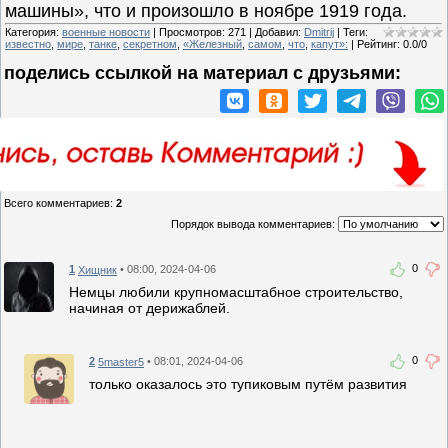
машины», что и произошло в ноябре 1919 года.
Категория
:
военные новости
|
Просмотров
:
271
|
Добавил
:
Dmitrij
|
Теги
:
известно
,
мире
,
танке
,
секретном
,
«Железный
,
самом
,
что
,
капут»:
|
Рейтинг
:
0.0
/
0
поделись ссылкой на материал c друзьями:
Всего комментариев
:
2
Порядок вывода комментариев:
0
1
• 08:00, 2024-04-06
Хищник
Немцы любили крупномасштабное строительство,
начиная от дерижаблей.
0
2
• 08:01, 2024-04-06
5master5
только оказалось это тупиковым путём развития