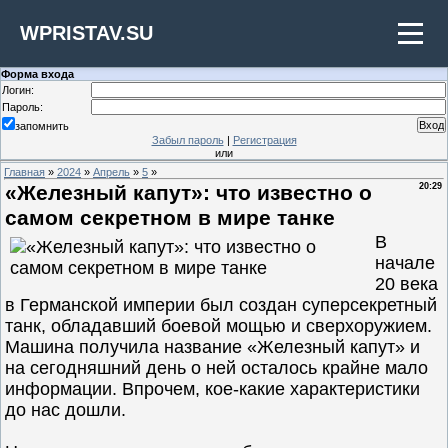
WPRISTAV.SU
Форма входа
Логин:
Пароль:
запомнить
Забыл пароль
|
Регистрация
или
Главная
»
2024
»
Апрель
»
5
»
«Железный капут»: что известно о
20:29
самом секретном в мире танке
В
начале
20 века
в Германской империи был создан суперсекретный
танк, обладавший боевой мощью и сверхоружием.
Машина получила название «Железный капут» и
на сегодняшний день о ней осталось крайне мало
информации. Впрочем, кое-какие характеристики
до нас дошли.