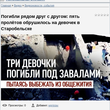
Главная
»
Видео
»
Видеоновости, события
Погибли рядом друг с другом: пять
пролётов обрушилось на девочек в
Старобельске
00:01
Просмотры
: 0
Добавил
:
wpristav