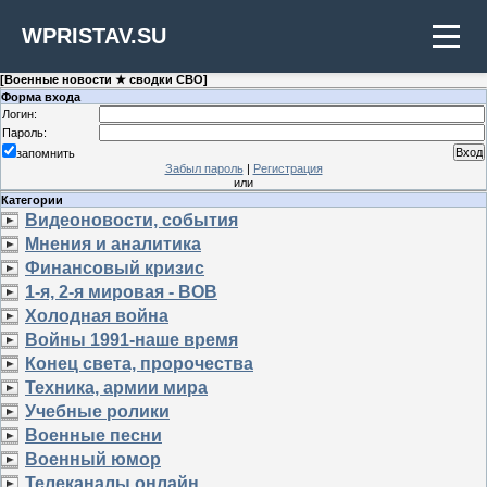
WPRISTAV.SU
[
Военные новости ★ сводки СВО
]
Форма входа
Логин:
Пароль:
запомнить
Забыл пароль
|
Регистрация
или
Категории
Видеоновости, события
Мнения и аналитика
Финансовый кризис
1-я, 2-я мировая - ВОВ
Холодная война
Войны 1991-наше время
Конец света, пророчества
Техника, армии мира
Учебные ролики
Военные песни
Военный юмор
Телеканалы онлайн