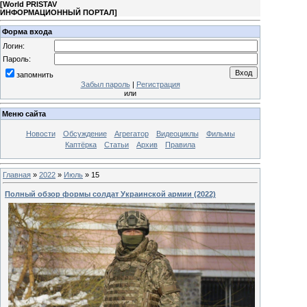
[
World PRISTAV
ИНФОРМАЦИОННЫЙ ПОРТАЛ
]
Форма входа
Логин:
Пароль:
запомнить
Забыл пароль
|
Регистрация
или
Меню сайта
Новости
Обсуждение
Агрегатор
Видеоциклы
Фильмы
Каптёрка
Статьи
Архив
Правила
Главная
»
2022
»
Июль
»
15
Полный обзор формы солдат Украинской армии (2022)