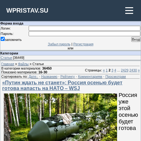
WPRISTAV.SU
Форма входа
Логин:
Пароль:
запомнить
Забыл пароль
|
Регистрация
или
Категории
Статьи
[36449]
Главная
»
Файлы
» Статьи
В категории материалов
:
36450
Страницы
:
«
1
2
3
4
...
2429
2430
»
Показано материалов
:
16-30
Сортировать по
:
Дате
·
Названию
·
Рейтингу
·
Комментариям
·
Просмотрам
«Путин ждать не станет»: Россия осенью будет
готова напасть на НАТО – WSJ
Россия
уже
этой
осенью
будет
готова