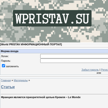
[
World PRISTAV ИНФОРМАЦИОННЫЙ ПОРТАЛ
]
Форма входа
Логин:
Пароль:
запомнить
Забыл пароль
|
Регис
или
Главная
»
Материалы
»
Статьи
Франция является приоритетной целью Кремля – Le Monde