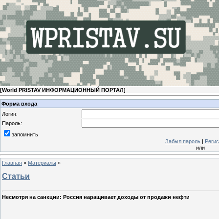
[
World PRISTAV ИНФОРМАЦИОННЫЙ ПОРТАЛ
]
Форма входа
Логин:
Пароль:
запомнить
Забыл пароль
|
Регис
или
Главная
»
Материалы
»
Статьи
Несмотря на санкции: Россия наращивает доходы от продажи нефти