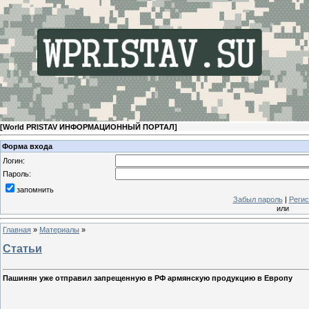
[
World PRISTAV ИНФОРМАЦИОННЫЙ ПОРТАЛ
]
Форма входа
Логин:
Пароль:
запомнить
Забыл пароль
|
Регис
или
Главная
»
Материалы
»
Статьи
Пашинян уже отправил запрещенную в РФ армянскую продукцию в Европу