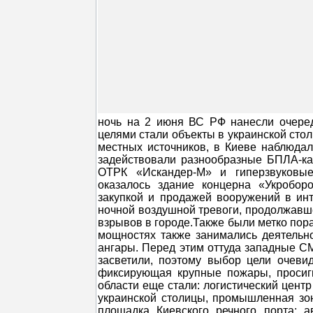
ночь на 2 июня ВС РФ нанесли очере
целями стали объекты в украинской стол
местных источников, в Киеве наблюда
задействовали разнообразные БПЛА-кам
ОТРК «Искандер-М» и гиперзвуковые
оказалось здание концерна «Укробор
закупкой и продажей вооружений в ин
ночной воздушной тревоги, продолжавше
взрывов в городе.Также были метко пор
мощностях также занимались деятельно
ангары. Перед этим оттуда западные СМ
засветили, поэтому выбор цели очеви
фиксирующая крупные пожары, просигн
области еще стали: логистический цент
украинской столицы, промышленная зо
площадка Киевского речного порта; 