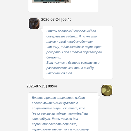
Какие мы стали совестливые..
2026-07-24 | 09:45
В свое время
Опять баварской сарделькой по
доверчивым губам... Что же это
такое - свой народ гнобят по-
черному, а для западных партнёров
реверансы под столом переговоров
делают...
Вот поэтому бывшие союзнички и
разбегаются, как-то не в кайф
находиться в од
2026-07-15 | 09:44
Власть просто старается найти
способ выйти из конфликта с
сохранением лица и считает, что
"уважаемые западные партнёры" на
это пойдут. Есть только два
варианта: воевать серьезно,
парализовав энергетику и логистику