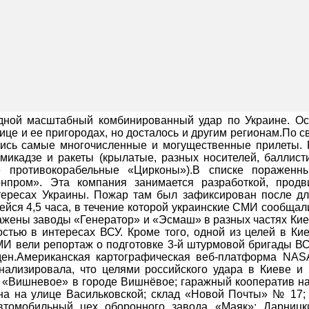
дной масштабный комбинированный удар по Украине. О
ице и ее пригородах, но досталось и другим регионам.По 
лись самые многочисленные и могущественные прилеты. 
икадзе и ракеты (крылатые, разных носителей, баллист
 противокорабельные «Цирконы»).В списке пораженн
онпром». Эта компания занимается разработкой, продв
тересах Украины. Пожар там был зафиксирован после дл
йся 4,5 часа, в течение которой украинские СМИ сообщал
ажены заводы «Генератор» и «Эсмаш» в разных частях Кие
стью в интересах ВСУ. Кроме того, одной из целей в Ки
И вели репортаж о подготовке 3-й штурмовой бригады ВС
ден.Американская картографическая веб-платформа NAS
ализировала, что целями российского удара в Киеве и 
р «Вишневое» в городе Вишнёвое; гаражный кооператив н
на на улице Васильковской; склад «Новой Почты» № 17; 
автомобильный цех оборонного завода «Маяк»; Дарницк