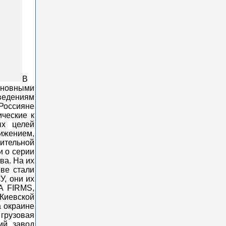
В
сновными
сведениям
Россияне
ические к
ых целей
ижением,
ительной
и о серии
ва. На их
еве стали
У, они их
A FIRMS,
Киевской
а окраине
грузовая
ий завод