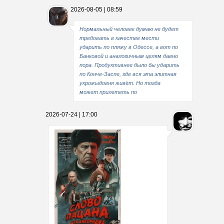
2026-08-05 | 08:59
Нормальный человек думаю не будет
требовать в качестве мести
ударить по пляжу в Одессе, а вот по
Банковой и аналогичным целям давно
пора. Продуктивнее было бы ударить
по Конче-Заспе, где вся эта элитная
укрожыдовня живёт. Но тогда
может прилететь по
2026-07-24 | 17:00