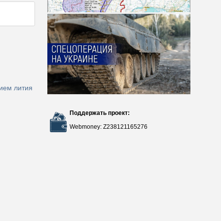
ием лития
Поддержать проект:
Webmoney: Z238121165276