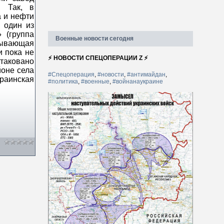
. Так, в
а и нефти
 один из
 (группа
Военные новости сегодня
тывающая
и пока не
⚡ НОВОСТИ СПЕЦОПЕРАЦИИ Z ⚡
таковано
йоне села
#Спецоперация
,
#новости
,
#антимайдан
,
раинская
#политика
,
#военные
,
#войнанаукраине