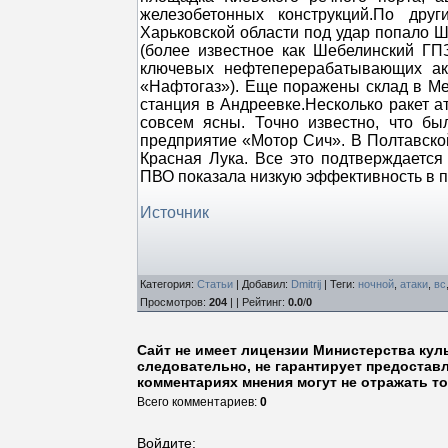
железобетонных конструкций.По дру
Харьковской области под удар попало Ш
(более известное как Шебелинский ГП
ключевых нефтеперерабатывающих акт
«Нафтогаз»). Еще поражены склад в М
станция в Андреевке.Несколько ракет а
совсем ясны. Точно известно, что б
предприятие «Мотор Сич». В Полтавско
Красная Лука. Все это подтверждаетс
ПВО показала низкую эффективность в п
Источник
Категория
:
Статьи
|
Добавил
:
Dmitrij
|
Теги
:
ночной
,
атаки
,
вс
Просмотров
:
204
| |
Рейтинг
:
0.0
/
0
Сайт не имеет лицензии Министерства кул
следовательно, не гарантирует предостав
комментариях мнения могут не отражать то
Всего комментариев
:
0
Войдите: