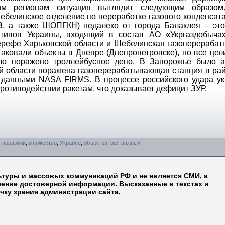
гим регионам ситуация выглядит следующим образом
ебелинское отделение по переработке газового конденсат
З, а также ШОПГКН) недалеко от города Балаклея – это
ивов Украины, входящий в состав АО «Укргаздобыча»
ерефе Харьковской области и Шебелинская газоперераба
таковали объекты в Днепре (Днепропетровске), но все цел
ыло поражено троллейбусное депо. В Запорожье было а
й области поражена газоперерабатывающая станция в ра
я данными NASA FIRMS. В процессе российского удара ук
ротиводействии ракетам, что доказывает дефицит ЗУР.
,
поразили
,
множество
,
Украине
,
объектов
,
рф
,
важных
ьтуры и массовых коммуникаций РФ и не является СМИ, а
ление достоверной информации. Высказанные в текстах и
чку зрения администрации сайта.