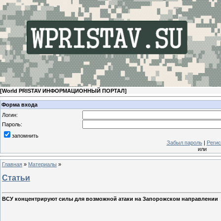
[
World PRISTAV ИНФОРМАЦИОННЫЙ ПОРТАЛ
]
Форма входа
Логин:
Пароль:
запомнить
Забыл пароль
|
Регис
или
Главная
»
Материалы
»
Статьи
ВСУ концентрируют силы для возможной атаки на Запорожском направлении