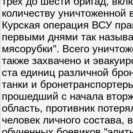
трех до шести бригад, вкл
количеству уничтоженной 
Курская операция ВСУ пра
первыми днями так называ
мясорубки". Всего уничтож
также захвачено и эвакуир
ста единиц различной бро
танки и бронетранспортеры
прошедший с начала вторж
область, противник потеря
человек личного состава, 
обученных боевиков "элит