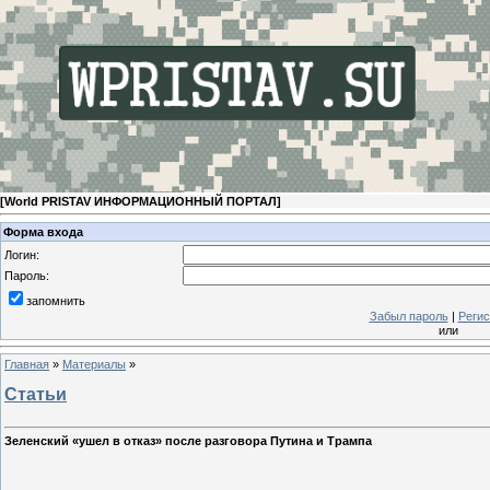
[
World PRISTAV ИНФОРМАЦИОННЫЙ ПОРТАЛ
]
Форма входа
Логин:
Пароль:
запомнить
Забыл пароль
|
Регис
или
Главная
»
Материалы
»
Статьи
Зеленский «ушел в отказ» после разговора Путина и Трампа