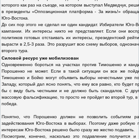
которого как раз на съезде, на котором выступал Медведчук, реш
в президенты «Оппозиционная платформа - За жизнь!» обращаю
Юго-Востока.
До сих пор этого не сделал ни один кандидат. Избиратели Юго-
кампании. Их интересы никто не представляет. Если они восп
политиков готовых отстаивать их интересы, президентский рейт
вырасти в 2,5-3 раза. Это разрушит всю схему выборов, однозн
второго тура.
Силовой ресурс уже мобилизован
Одновременно бороться на участках против Тимошенко и канди
Порошенко не может. Если в такой ситуации он все же пойд
Тимошенко и Бойко могут объявить выборы нечестными уже пос
Западу, который дал ясно понять, что ему все равно, кто будет
бы с виду быть честными и не должно быть скандалов. С друг
массовую фальсификацию, то просто не пройдет во второй тур, в
победа.
Понятно, что Порошенко должен не позволить событиям ра
задействования Юго-Востока в выборах. Поэтому даже робкую 
интересам Юго-Востока решено было сразу же жестко подавить.
Посмотрим, конечно, насколько это подавление получится и