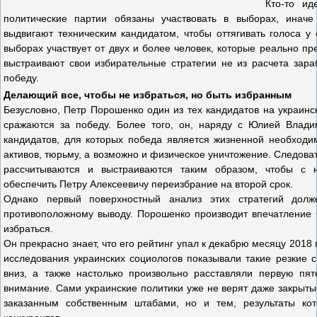
Кто-то ид
политические партии обязаны участвовать в выборах, иначе
выдвигают техническим кандидатом, чтобы оттягивать голоса у
выборах участвует от двух и более человек, которые реально пр
выстраивают свои избирательные стратегии не из расчета зара
победу.
Делающий все, чтобы не избраться, но быть избранным
Безусловно, Петр Порошенко один из тех кандидатов на украинс
сражаются за победу. Более того, он, наряду с Юлией Влад
кандидатов, для которых победа является жизненной необходи
активов, тюрьму, а возможно и физическое уничтожение. Следова
рассчитываются и выстраиваются таким образом, чтобы с 
обеспечить Петру Алексеевичу переизбрание на второй срок.
Однако первый поверхностный анализ этих стратегий долж
противоположному выводу. Порошенко производит впечатление 
избраться.
Он прекрасно знает, что его рейтинг упал к декабрю месяцу 201
исследования украинских социологов показывали такие резкие с
вниз, а также настолько произвольно расставляли первую пят
внимание. Сами украинские политики уже не верят даже закрыт
заказанным собственным штабами, но и тем, результаты кот