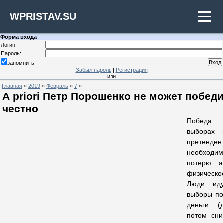
WPRISTAV.SU
Форма входа
Логин:
Пароль:
запомнить
Забыл пароль
|
Регистрация
или
Главная
»
2019
»
Февраль
»
7
»
А priori Петр Порошенко не может побед
честно
Победа н
выборах 
претенд
необходим
потерю а
физическо
Люди иду
выборы по
деньги (
потом сни