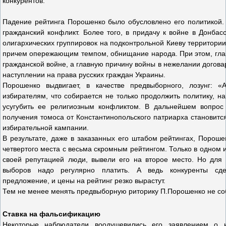
конкурентов.
Падение рейтинга Порошенко было обусловлено его политикой. 
гражданский конфликт. Более того, в придачу к войне в Донбас
олигархических группировок на подконтрольной Киеву территории
причем опережающим темпом, обнищание народа. При этом, гла
гражданской войне, а главную причину войны в нежелании догов
наступлении на права русских граждан Украины.
Порошенко выдвигает, в качестве предвыборного, лозунг: «
избирателям, что собирается не только продолжить политику, н
усугубить ее религиозным конфликтом. В дальнейшем вопрос
получения томоса от Константинопольского патриарха становитс
избирательной кампании.
В результате, даже в заказанных его штабом рейтингах, Порош
четвертого места с весьма скромным рейтингом. Только в одном
своей репутацией люди, вывели его на второе место. Но для
выборов надо регулярно платить. А ведь конкуренты сде
предложение, и цены на рейтинг резко вырастут.
Тем не менее менять предвыборную риторику П.Порошенко не со
Ставка на фальсификацию
Некоторые наблюдатели воодушевились его заявлением о н