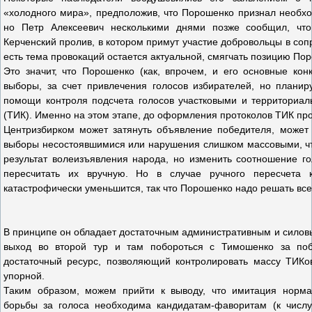
«холодного мира», предположив, что Порошенко признал необхо
но Петр Алексеевич несколькими днями позже сообщил, что
Керченский пролив, в котором примут участие добровольцы в с
есть тема провокаций остается актуальной, смягчать позицию По
Это значит, что Порошенко (как, впрочем, и его основные кон
выборы, за счет привлечения голосов избирателей, но планир
помощи контроля подсчета голосов участковыми и территориа
(ТИК). Именно на этом этапе, до оформления протоколов ТИК п
Центризбирком может затянуть объявление победителя, может 
выборы несостоявшимися или нарушения слишком массовыми, чт
результат волеизъявления народа, но изменить соотношение го
пересчитать их вручную. Но в случае ручного пересчета 
катастрофически уменьшится, так что Порошенко надо решать все
В принципе он обладает достаточным административным и силов
выход во второй тур и там побороться с Тимошенко за по
достаточный ресурс, позволяющий контролировать массу ТИКов
упорной.
Таким образом, можем прийти к выводу, что имитация норма
борьбы за голоса необходима кандидатам-фаворитам (к числ