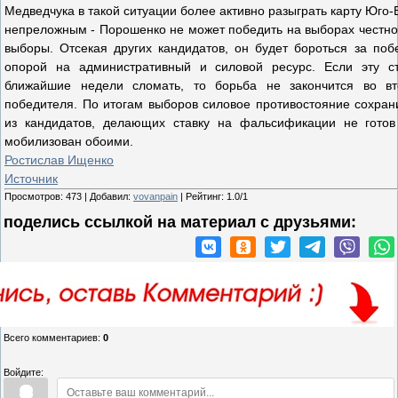
Медведчука в такой ситуации более активно разыграть карту Юго-В
непреложным - Порошенко не может победить на выборах честно
выборы. Отсекая других кандидатов, он будет бороться за поб
опорой на административный и силовой ресурс. Если эту с
ближайшие недели сломать, то борьба не закончится во в
победителя. По итогам выборов силовое противостояние сохран
из кандидатов, делающих ставку на фальсификации не готов
мобилизован обоими.
Ростислав Ищенко
Источник
Просмотров
:
473
|
Добавил
:
vovanpain
|
Рейтинг
:
1.0
/
1
поделись ссылкой на материал c друзьями:
Всего комментариев
:
0
Войдите: