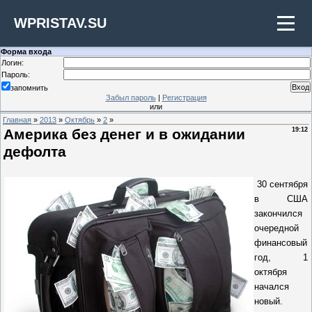
WPRISTAV.SU
Форма входа
Логин:
Пароль:
запомнить
Забыл пароль
|
Регистрация
или
Главная
»
2013
»
Октябрь
»
2
»
Америка без денег и в ожидании
19:12
дефолта
30 сентября
в США
закончился
очередной
финансовый
год, 1
октября
начался
новый.