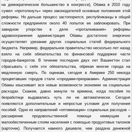
на демократическое большинство в конгрессе), Обама в 2010 году
сумел «протолкнуть» через законодателей основные положения этой
реформы. Но дальше процесс застопорился, республиканцы в общей
сложности предприняли около 40 попыток ее заблокировать. При
завидном упорстве в деле «проталкивания» реформы
здравоохранения администрация Обамы достаточно энергично
осуществляет урезание других социальных статей федерального
бюджета. Например, федеральное правительство несколько лет назад
взяло на себя обязательства по финансовой поддержке части
городов-банкротов. В течение последних двух лет Вашингтон стал
сбрасывать с себя эти обязательства, обрекая многие города на
медленную смерть. По оценкам, сегодня в Америке 250 некогда
процветавших городов стали «городами-призраками». Администрация
Обамы изыскивает все новые возможности экономии на социальных
расходах. Скажем, давно минули те времена, когда пособия по
безработице выдавались чуть ли не автоматически. Сегодня
появляются дополнительные и непростые условия для получения
пособий. Одно из направлений «оптимизации» социальных расходов –
расширение продовольственной помощи неимущим и
малообеспеченным слоям населения с помощью продуктовых талонов
(карточек). Получается намного дешевле, чем раздача денежной