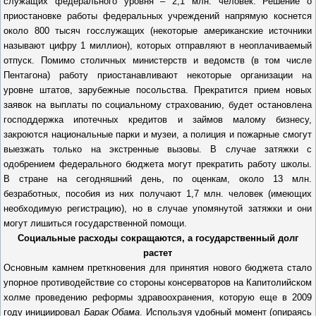
служащих федерального уровня – 2,1 млн. человек. Решение о
приостановке работы федеральных учреждений напрямую коснется
около 800 тысяч госслужащих (некоторые американские источники
называют цифру 1 миллион), которых отправляют в неоплачиваемый
отпуск. Помимо столичных министерств и ведомств (в том числе
Пентагона) работу приостанавливают некоторые организации на
уровне штатов, зарубежные посольства. Прекратится прием новых
заявок на выплаты по социальному страхованию, будет остановлена
господдержка ипотечных кредитов и займов малому бизнесу,
закроются национальные парки и музеи, а полиция и пожарные смогут
выезжать только на экстренные вызовы. В случае затяжки с
одобрением федерального бюджета могут прекратить работу школы.
В стране на сегодняшний день, по оценкам, около 13 млн.
безработных, пособия из них получают 1,7 млн. человек (имеющих
необходимую регистрацию), но в случае упомянутой затяжки и они
могут лишиться государственной помощи.
Социальные расходы сокращаются, а государственный долг
растет
Основным камнем преткновения для принятия нового бюджета стало
упорное противодействие со стороны консерваторов на Капитолийском
холме проведению реформы здравоохранения, которую еще в 2009
году инициировал
Барак Обама
. Используя удобный момент (опираясь