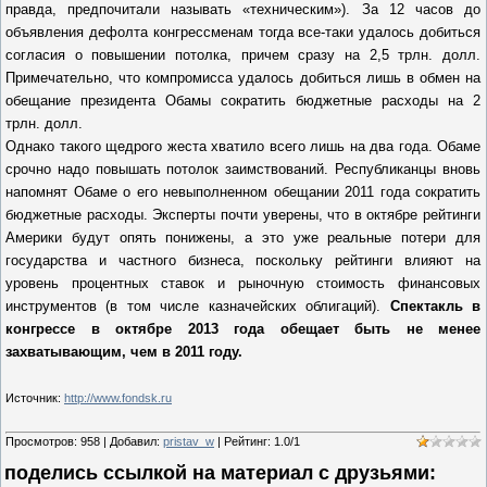
правда, предпочитали называть «техническим»). За 12 часов до
объявления дефолта конгрессменам тогда все-таки удалось добиться
согласия о повышении потолка, причем сразу на 2,5 трлн. долл.
Примечательно, что компромисса удалось добиться лишь в обмен на
обещание президента Обамы сократить бюджетные расходы на 2
трлн. долл.
Однако такого щедрого жеста хватило всего лишь на два года. Обаме
срочно надо повышать потолок заимствований. Республиканцы вновь
напомнят Обаме о его невыполненном обещании 2011 года сократить
бюджетные расходы. Эксперты почти уверены, что в октябре рейтинги
Америки будут опять понижены, а это уже реальные потери для
государства и частного бизнеса, поскольку рейтинги влияют на
уровень процентных ставок и рыночную стоимость финансовых
инструментов (в том числе казначейских облигаций).
Спектакль в
конгрессе в октябре 2013 года обещает быть не менее
захватывающим, чем в 2011 году.
Источник:
http://www.fondsk.ru
Просмотров
:
958
|
Добавил
:
pristav_w
|
Рейтинг
:
1.0
/
1
поделись ссылкой на материал c друзьями: