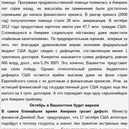
помощи. Программа продовольственной помощи появилась в Америке
лет сорок назад, но масштабы ее применения были достаточно
скромными до начала финансового кризиса. В разгар кризиса (2008
год) получателями помощи стали 28 млн. американцев. В октябре
2012 года продуктовые карточки имели уже 47,7 млн. граждан США.
Сложившуюся в Америке социальную обстановку даже окрестили
«пайковым капитализмом». По предварительным оценкам , впервые за
пять лет благодаря драконовским мерам экономии федеральный
бюджет США будет сведен с дефицитом, составляющим менее 1
триллиона долларов. Конкретно называется сумма дефицита, равная
845 млрд. долл., или 5,3% ВВП. Это, конечно, Вашингтон представит
как свою победу. Однако относительный уровень бюджетного
дефицита США остается крайне высоким даже на фоне стран
Европейского союза с их долговым и финансовым кризисом. Итак, за
истекший финансовый год государственный долг США подрос еще без
малого на 1 трлн. долларов. А это порождает еще одну серьезнейшую
для Америки проблему.
Октябрь в Вашингтоне будет жарким
В самое ближайшее время Америке грозит дефолт
. Министр
финансов
Джейкоб Лью
предупредил, что 17 октября США вплотную
подойдут к потолку госдолга, а значит, без принятия экстренных мер