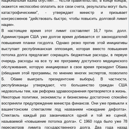
национальная казна опустеет… «Если правительство, в конце концов,
окажется неспособно оплатить все свои счета, результаты могут быть
катастрофическими", - утверждает министр и призывает
конгрессменов "действовать быстро, чтобы повысить долговой лимит
нации».
В настоящее время этот лимит составляет 16,7 трлн. долл.
Администрация США уже долгое время добивается от законодателей
повышения планки госдолга. Однако резко против этой инициативы
выступает республиканская оппозиция, которая вместо повышения
потолка долга предлагает сокращать бюджетные расходы, в первую
очередь расходы на все ту же программу доступного медицинского
обслуживания, которую инициировал в свое время президент Обама
(обещания этой программы, по мнению многих экспертов, позволило
Б. Обаме выиграть президентские выборы). В частности,
республиканцы утверждают, что большинство граждан США
недовольны тем, как реформа здравоохранения претворяется в жизнь.
Некоторые политики, экономисты и бизнесмены достаточно спокойно
восприняли предупреждение министра финансов. Они уже привыкли к
вашингтонским спектаклям под названием «ожидание дефолта».
Спектакль каждый раз заканчивался одной и той же сценой,
называемой «повышение потолка долга». С 1960 года было уже 78
пересмотров лимита государственного долга. Два года назад