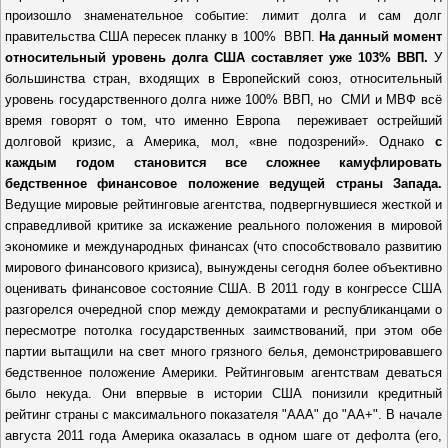
произошло знаменательное событие: лимит долга и сам долг
правительства США пересек планку в 100% ВВП.
На данный момент
относительный уровень долга США составляет уже 103% ВВП.
У
большинства стран, входящих в Европейский союз, относительный
уровень государственного долга ниже 100% ВВП, но СМИ и МВФ всё
время говорят о том, что именно Европа переживает острейший
долговой кризис, а Америка, мол, «вне подозрений». Однако
с
каждым годом становится все сложнее камуфлировать
бедственное финансовое положение ведущей страны Запада.
Ведущие мировые рейтинговые агентства, подвергнувшиеся жесткой и
справедливой критике за искажение реального положения в мировой
экономике и международных финансах (что способствовало развитию
мирового финансового кризиса), вынуждены сегодня более объективно
оценивать финансовое состояние США. В 2011 году в конгрессе США
разгорелся очередной спор между демократами и республиканцами о
пересмотре потолка государственных заимствований, при этом обе
партии вытащили на свет много грязного белья, демонстрировавшего
бедственное положение Америки. Рейтинговым агентствам деваться
было некуда. Они впервые в истории США понизили кредитный
рейтинг страны с максимального показателя "ААА" до "АА+". В начале
августа 2011 года Америка оказалась в одном шаге от дефолта (его,