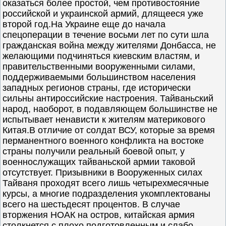
оказаться более простой, чем противостояние
российской и украинской армий, длящееся уже
второй год.На Украине еще до начала
спецоперации в течение восьми лет по сути шла
гражданская война между жителями Донбасса, не
желающими подчиняться киевским властям, и
правительственными вооруженными силами,
поддерживаемыми большинством населения
западных регионов страны, где исторически
сильны антироссийские настроения. Тайваньский
народ, наоборот, в подавляющем большинстве не
испытывает ненависти к жителям материкового
Китая.В отличие от солдат ВСУ, которые за время
перманентного военного конфликта на востоке
страны получили реальный боевой опыт, у
военнослужащих тайваньской армии таковой
отсутствует. Призывники в Вооруженных силах
Тайваня проходят всего лишь четырехмесячные
курсы, а многие подразделения укомплектованы
всего на шестьдесят процентов. В случае
вторжения НОАК на остров, китайская армия
столкнется с плохо подготовленным и слабо