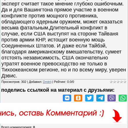
эксперт считает такое мнение глубоко ошибочным.
Да и для Вашингтона прямое участие в военном
конфликте против мощного противника,
обладающего ядерным оружием, может оказаться
весьма фатальным.Длительный конфликт в
случае, если США выступят на стороне Тайваня
против армии КНР, истощит военную мощь
Соединенных Штатов. И даже если Тайбэй,
благодаря американскому вмешательству, сумеет
отстоять независимость, США окончательно
утратят военное превосходство не только в
Тихоокеанском регионе, но и по всему миру, уверен
Дэвис.
Просмотров
:
302
|
Добавил
:
Dmitrij
|
Рейтинг
:
0.0
/
0
поделись ссылкой на материал c друзьями:
Всего комментариев
:
0