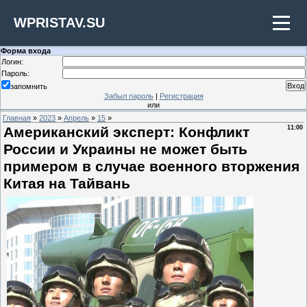
WPRISTAV.SU
Форма входа
Логин:
Пароль:
запомнить
Забыл пароль
|
Регистрация
или
Главная
»
2023
»
Апрель
»
15
»
Американский эксперт: Конфликт
11:00
России и Украины не может быть
примером в случае военного вторжения
Китая на Тайвань