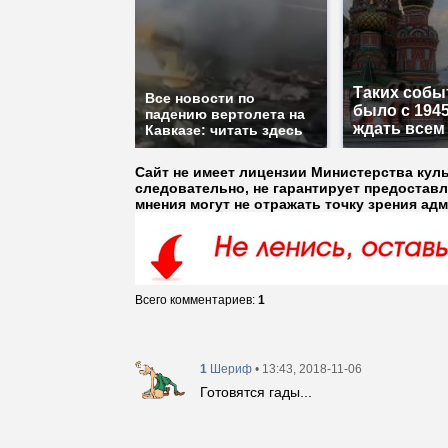
Таких собы
Все новости по
было с 1945
падению вертолета на
ждать всем
Кавказе: читать здесь
Сайт не имеет лицензии Министерства кул
следовательно, не гарантирует предостав
мнения могут не отражать точку зрения ад
Всего комментариев
:
1
1
• 13:43, 2018-11-06
Шериф
Готовятся гады...