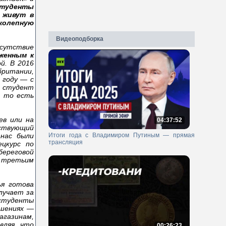
студенты
 живут в
иколепную
Видеоподборка
сутствие
иженным к
й. В 2016
британии,
 году — с
ы студент
, то есть
ев или на
04:37:52
тствующий
Итоги года с Владимиром Путиным — прямая
 нас были
трансляция
цкурс по
береговой
, третьим
ья готова
лучает за
 студенты
ошениях —
агазинам,
вляя, что
00:26:23