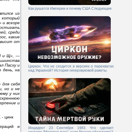
Как рушатся Империи и почему США Следующие
впилсе из
, который
» и вскоре
постигать
зей, среди
ос, какие
ависит от
Ы и Щ», —
льшинства
ал Пасху и
Циркон. Что не сходится в версиях о перехватах
 день, на
над Украиной? История гиперзвуковой ракеты.
 для себя
, но и не
ему у них
скреннюю
ерпение и
K
- цинк
пераций и
Инцидент 23 Сентября 1983. Что сделает