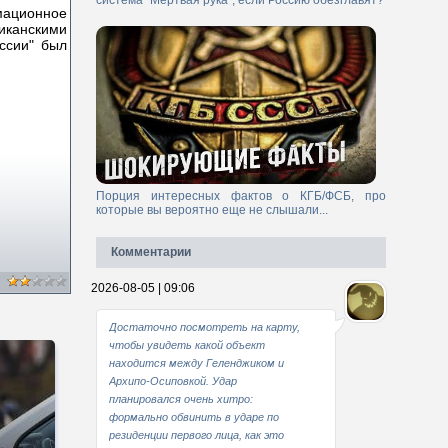
система "Мертвая рука", если Россию обезглавят?
ационное
риканскими
ссии" был
Порция интересных фактов о КГБ/ФСБ, про
которые вы вероятно еще не слышали...
Комментарии
2026-08-05 | 09:06
Достаточно посмотреть на карту,
чтобы увидеть какой объект
находится между Геленджиком и
Архипо-Осиповкой. Удар
планировался очень хитро:
формально обвинить в ударе по
резиденции первого лица, как это