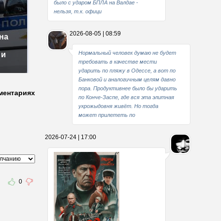
было с ударом БПЛА на Валдае -
нельзя, т.к. офици
2026-08-05 | 08:59
на
Нормальный человек думаю не будет
 и
требовать в качестве мести
ударить по пляжу в Одессе, а вот по
Банковой и аналогичным целям давно
пора. Продуктивнее было бы ударить
ментариях
по Конче-Заспе, где вся эта элитная
укрожыдовня живёт. Но тогда
может прилететь по
2026-07-24 | 17:00
0