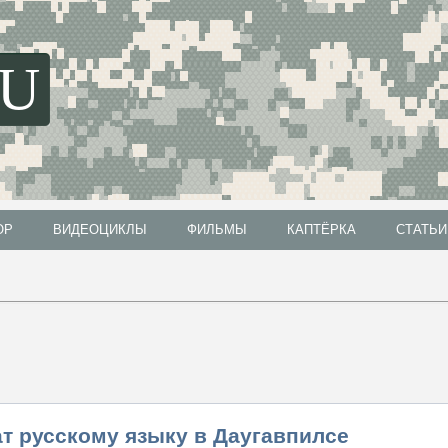
SU
ОР
ВИДЕОЦИКЛЫ
ФИЛЬМЫ
КАПТЁРКА
СТАТЬИ
ОР
ВИДЕОЦИКЛЫ
ФИЛЬМЫ
КАПТЁРКА
СТАТЬИ
т русскому языку в Даугавпилсе