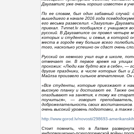
Даугавпилс уже очень хорошо известен в уч
По ее словам, был один забавный случай:
вышедшего в начале 2016 года псевдодокум
его весьма развеселил. «Загуглив» Даугавпи
приехал. Tvnnet.lv пообщался с учащимся 
русский. В Даугавпилсе он провел четыре м
которых и студенты, и семья, в которой о
места в городе ему больше всего полюбил
того, насколько успешно он сдаст очень сл
Русский он немного учил еще в школе, по
отмечает он. В первое время на улицах
прохожих: «Люди как будто все в себе», — г
другие праздники, в числе которых был и 
Майлза произвело сильное впечатление. Он 
«Все студенты, которые приезжают к нам 
высокую планку и достигают ее. Также он
опаздывают на занятия, к тому же старат
поучиться», — говорит преподаватель
доброжелательность своих воспитанников. 
очень высокий уровень подготовки, а также
http://www.gorod.lv/novosti/298693-amerikanski
Стоит помнить, что в Латвии развернут
информационно-психологической войны проти