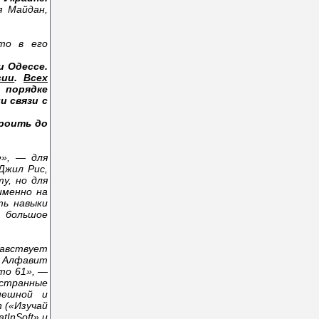
я Майдан,
то в его
и Одессе.
сии
.
Всех
 порядке
и связи с
троить до
е», — для
Джил Рис,
у, но для
именно на
ть навыки
л большое
равствует
? Алфавит
то 61», —
остранные
пешной и
n («Изучай
tInSoft» и