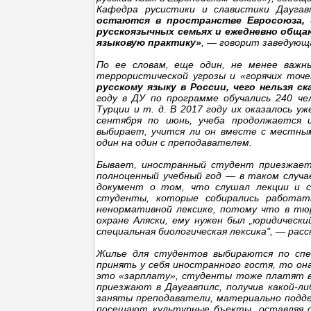
Кафедра русистики и славистики Даугав
остаются в пространстве Евросоюза, 
русскоязычных семьях и ежедневно обща
языковую практику»
, — говорит заведующ
По ее словам, еще один, не менее важ
террористической угрозы и «горячих точ
русскому языку в России, чего нельзя с
году в ДУ по программе обучались 240 че
Турции и т. д. В 2017 году их оказалось у
сентября по июнь, учеба продолжается 
выбирает, учится ли он вместе с местны
один на один с преподавателем.
Бывает, иностранный студент приезжает в
полноценный учебный год — в таком случа
документ о том, что слушал лекции и сд
студенты, которые собирались работат
ненормативной лексике, потому что в тюр
охране Аляски, ему нужен был „юридически
специальная биологическая лексика", — рас
Жилье для студентов выбираются по спе
принять у себя иностранного гостя, то о
это «зарплату», студенты тоже платят ву
приезжают в Даугавпилс, получив какой-л
заняты преподаватели, материально подде
посещают культурные бъекты, оставляя св