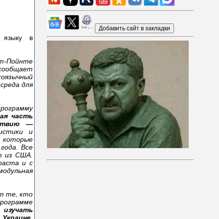
 языку в
т-Пойнте
сообщает
коязычный
 среда для
программу
ая часть
атвию —
истики и
 которые
года. Все
т из США.
раста и с
модульная
ят те, кто
рограмме
 изучать
 Украине.