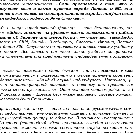
пилсского университета.
«Соль программы в том, что 
изучают язык в самом русском городе Латвии и ЕС, они
ются с жителями многонационального города, получая вел
ая кафедрой, профессор Анна Станкевич.
ный, а чаще определяющий фактор — это безопасность, от
ек».
«Здесь говорят на русском языке, максимально прибл
казать об Украине или Белоруссии»
, — отмечает завкафедро
ловек из США, Канады, Швейцарии, Словакии, Италии, Велико
же более 300. Студенты не привязаны к классическому учебному
и летом. Все зависит от того, какие учебные дисциплин
ми студентами или предпочитает индивидуальную программу
сего на несколько недель, бывает, что на несколько месяц
е он зачисляется в университет и в итоге получает соотве
авал экзамены. «Каждый случай индивидуален. Например, у
ь в пенитенциаарной системе, и поэтому они просили спе
ьмах много русскоязычных. Один молодой человек работал в 
й“ русский язык». Другим был нужен активный словарь химика
сказывает Анна Станкевич.
циальному каталогу — если та или иная русскоязычная сем
на предоставляет ему отдельную комнату и питание. Семья по
зу и учебному центру за обучение. В основном, иностранные
ибо грант (стипендию). «Эта программа выгодна во всех отн
рживаются местные семьи, кроме того, студенты ходят по м
ои средства здесь, у нас», — говорит Анна Станкевич, доба