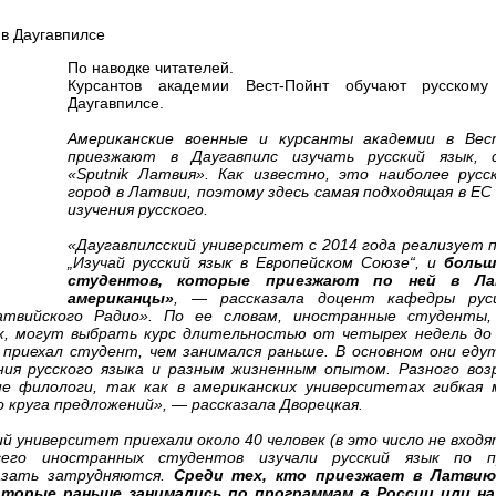
По наводке читателей.
Курсантов академии Вест-Пойнт обучают русскому
Даугавпилсе.
Американские военные и курсанты академии в Вес
приезжают в Даугавпилс изучать русский язык, 
«Sputnik Латвия». Как известно, это наиболее русс
город в Латвии, поэтому здесь самая подходящая в ЕС
изучения русского.
«Даугавпилсский университет с 2014 года реализует 
„Изучай русский язык в Европейском Союзе“, и
больш
студентов, которые приезжают по ней в Л
американцы»
, — рассказала доцент кафедры рус
атвийского Радио». По ее словам, иностранные студенты,
, могут выбрать курс длительностью от четырех недель до 
 приехал студент, чем занимался раньше. В основном они еду
ия русского языка и разным жизненным опытом. Разного воз
е филологи, так как в американских университетах гибкая 
 круга предложений», — рассказала Дворецкая.
й университет приехали около 40 человек (в это число не вход
сего иностранных студентов изучали русский язык по п
азать затрудняются.
Среди тех, кто приезжает в Латвию
которые раньше занимались по программам в России или на