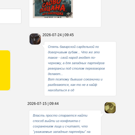
Какие мы стали совестливые..
2026-07-24 | 09:45
В свое время
Опять баварской сарделькой по
доверчивым губам... Что же это
такое - свой народ гнобят по-
черному, а для западных партнёров
реверансы под столом переговоров
делают...
Вот поэтому бывшие союзнички и
разбегаются, как-то не в кайф
находиться в од
2026-07-15 | 09:44
Власть просто старается найти
способ выйти из конфликта с
сохранением лица и считает, что
"уважаемые западные партнёры" на