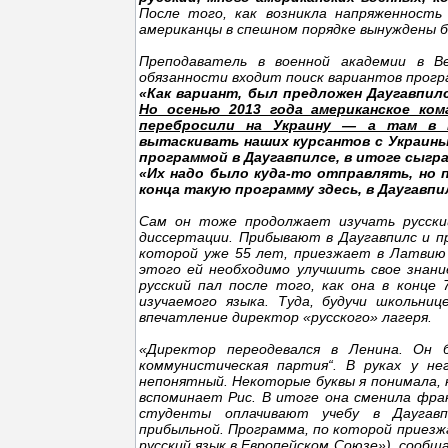
После того, как возникла напряженность
американцы в спешном порядке вынуждены бы
Преподаватель в военной академии в В
обязанности входит поиск вариантов програ
«Как вариант, был предложен Даугавпил
Но осенью 2013 года американское ко
перебросили на Украину — а там в 
вытаскивать наших курсантов c Украины»,
программой в Даугавпилсе, в итоге сыгр
«Их надо было куда-то отправлять, но 
конца такую программу здесь, в Даугавпи
Сам он тоже продолжает изучать русски
диссертации. Прибывают в Даугавпилс и пр
которой уже 55 лет, приезжает в Латвию 
этого ей необходимо улучшить свое знание
русский пал после того, как она в конце
изучаемого языка. Туда, будучи школьниц
впечатление директор «русского» лагеря.
«Директор переодевался в Ленина. Он б
коммунистическая партия“. В руках у н
непонятный. Некоторые буквы я понимала, н
вспоминает Рис. В итоге она сменила фран
студенты оплачивают учебу в Даугавп
прибыльной. Программа, по которой приезжа
русский язык в Европейском Союзе»), сообща