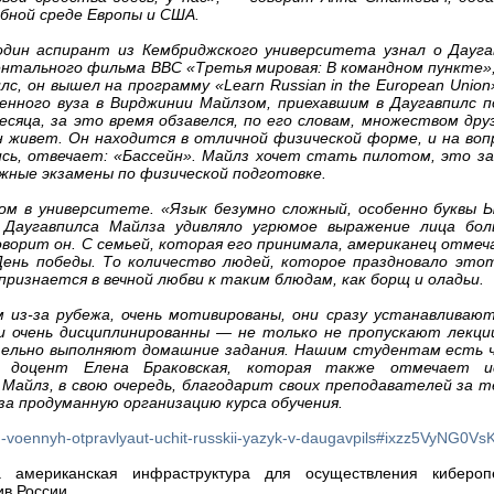
ебной среде Европы и США.
 один аспирант из Кембриджского университета узнал о Дауга
ентального фильма ВВС «Третья мировая: В командном пункте»
лс, он вышел на программу «Learn Russian in the European Union
военного вуза в Вирджинии Майлзом, приехавшим в Даугавпилс 
есяца, за это время обзавелся, по его словам, множеством дру
н живет. Он находится в отличной физической форме, и на вопр
ись, отвечает: «Бассейн». Майлз хочет стать пилотом, это з
ожные экзамены по физической подготовке.
том в университете. «Язык безумно сложный, особенно буквы 
 Даугавпилса Майлза удивляло угрюмое выражение лица бо
оворит он. С семьей, которая его принимала, американец отмеч
День победы. То количество людей, которое праздновало этот
признается в вечной любви к таким блюдам, как борщ и оладьи.
из-за рубежа, очень мотивированы, они сразу устанавливают
и очень дисциплинированны — не только не пропускают лекции
ельно выполняют домашние задания. Нашим студентам есть ч
, доцент Елена Браковская, которая также отмечает и
Майлз, в свою очередь, благодарит своих преподавателей за т
 за продуманную организацию курса обучения.
h-voennyh-otpravlyaut-uchit-russkii-yazyk-v-daugavpils#ixzz5VyNG0Vs
а американская инфраструктура для осуществления киберо
в России.