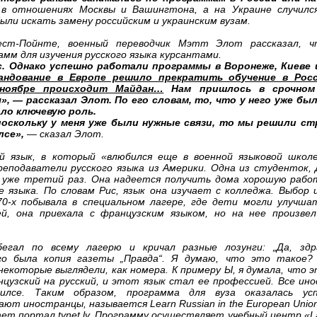
 в отношениях Москвы и Вашингтона, а на Украине случилс
ли искать замену российским и украинским вузам.
ест-Пойнте, военный переводчик Мэтт Элот рассказал, ч
мм для изучения русского языка курсантами.
с. Однако успешно работали программы в Воронеже, Киеве 
мандование в Европе решило прекратить обучение в Рос
ноябре происходит Майдан…
Нам пришлось в срочном
 — рассказал Элот. По его словам, то, что у него уже был
ало ключевую роль.
поскольку у меня уже были нужные связи, то мы решили с
лсе»,
— сказал Элот.
й язык, в который «влюбился еще в военной языковой школ
еподаватели русского языка из Америки. Одна из студенток, 
уже третий раз. Она надеется получить дома хорошую работ
 языка. По словам Рис, язык она изучает с колледжа. Выбор 
 70-х побывала в специальном лагере, где дети могли улучша
ей, она приехала с французским языком, но на нее произве
егал по всему лагерю и кричал разные лозунги: „Да, зд
его была копия газеты „Правда“. Я думаю, что это такое
екоторые выглядели, как номера. К примеру Ы, я думала, что э
цузский на русский, и этот язык стал ее профессией. Все ин
илсе. Таким образом, программа для вуза оказалась ус
ют иностранцы, называется Learn Russian in the European Unio
ет портал tvnet.lv. Программу осуществляет учебный центр «La