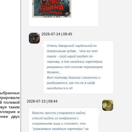
Какие мы стали совестливые..
2026-07-24 | 09:45
В свое время
Опять баварской сарделькой по
доверчивым губам... Что же это
такое - свой народ гнобят по-
черному, а для западных партнёров
реверансы под столом переговоров
делают...
Вот поэтому бывшие союзнички и
разбегаются, как-то не в кайф
находиться в од
выбранных
трировали
2026-07-15 | 09:44
ой полевой
вуя таким
иллерия и
Власть просто старается найти
енее двух
способ выйти из конфликта с
сохранением лица и считает, что
"уважаемые западные партнёры" на