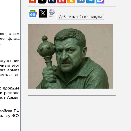
ое, каким
ого флага
.
ступлении
чным этот
ская армия
нимала до
о прорыве
и региона
ает Армия
 войска РФ
пользу ВСУ