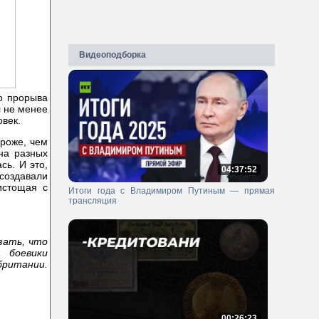
Видеоподборка
о прорыва
л не менее
овек.
ороже, чем
на разных
сь. И это,
04:37:52
 создавали
истощая с
Итоги года с Владимиром Путиным — прямая
трансляция
зать, что
 боевики
британии.
00:26:23