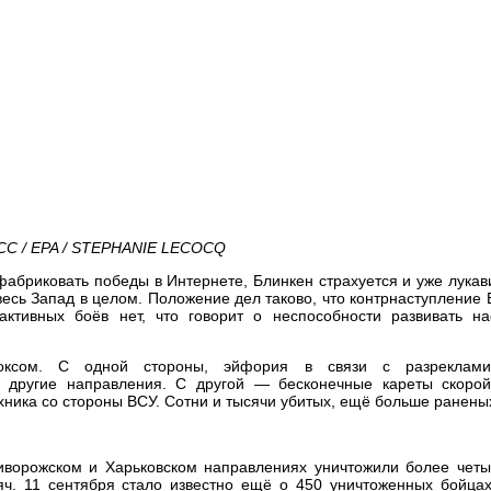
СС / EPA / STEPHANIE LECOCQ
бриковать победы в Интернете, Блинкен страхуется и уже лукави
 весь Запад в целом. Положение дел таково, что контрнаступление
активных боёв нет, что говорит о неспособности развивать на
оксом. С одной стороны, эйфория в связи с разреклами
а другие направления. С другой — бесконечные кареты скоро
хника со стороны ВСУ. Сотни и тысячи убитых, ещё больше ранены
иворожском и Харьковском направлениях уничтожили более четы
яч. 11 сентября стало известно ещё о 450 уничтоженных бойца