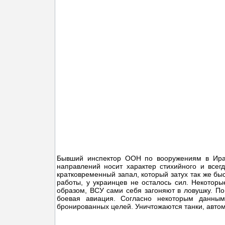
Бывший инспектор ООН по вооружениям в Ирак
направлений носит характер стихийного и всег
кратковременный запал, который затух так же бы
работы, у украинцев не осталось сил. Некотор
образом, ВСУ сами себя загоняют в ловушку. П
боевая авиация. Согласно некоторым данным
бронированных целей. Уничтожаются танки, автом