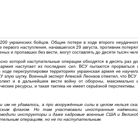
1200 украинских бойцов. Общие потери в ходе второго неудачног
е первого наступления, начавшегося 29 августа, противник потеря
еных и пропавших без вести, могут составлять до десяти тысяч чел
сно которой наступательные операции обходятся в десять раз д
 армия наступает из последних сил. ВСУ пытаются прорваться 
 ходе перегруппировки территориях украинская армия не научила
СУ злую шутку. Военный эксперт Алексей Леонков отметил, что ВСУ
нфликт и в дальнейшем вести войну от обороны, максимально 
ские ресурсы, и такая тактика не имеет серьёзной перспективы.
им не удавалось, а про вооружённые силы в целом нельзя ска
нским флагом. Но там участвовали иностранные наёмники,
оводили инструкторы и даже кадровые военные США и Велико
ательным операциям, но не по наступательным.