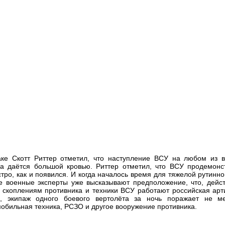
е Скотт Риттер отметил, что наступление ВСУ на любом из 
да даётся большой кровью. Риттер отметил, что ВСУ продемонс
стро, как и появился. И когда началось время для тяжелой рутинн
ые военные эксперты уже высказывают предположение, что, дейст
о скоплениям противника и техники ВСУ работают российская арт
, экипаж одного боевого вертолёта за ночь поражает не м
обильная техника, РСЗО и другое вооружение противника.