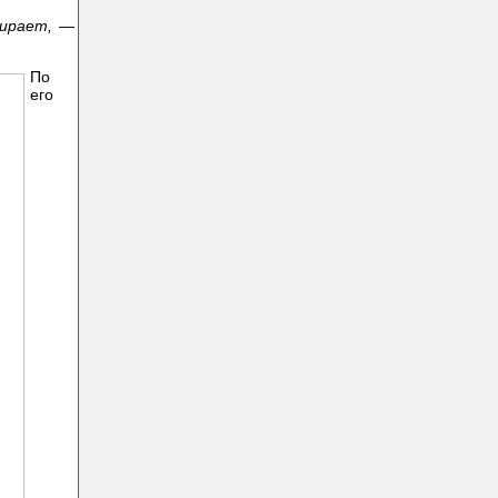
бирает,
—
По
его