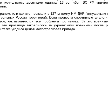
ики исчислялось десятками единиц. 13 сентября ВС РФ уничто
нии.
рапом, или как это прозвали в 127-м полку НМ ДНР, "лягушачьим 
трольных России территорий. Если провести спортивную аналог
ься, как выявляются все проблемы противника. За это военные
и это прозвище закрепилось за украинскими военными после р
 Ставке угодила целая мотострелковая бригада.