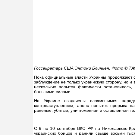
Госсекретарь США Энтони Блинкен. Фото © ТА
Пока официальные власти Украины продолжают фа
заблуждение не только украинскую сторону, но и
нескольких попыток фактически остановилось, 
большими силами.
На Украине озадачены сложившимся парад
контрнаступлением, анонс попыток прорыва н
раненые, убитые, уничтоженная и оставленная те
С 6 по 10 сентября ВКС РФ на Николаевско-Кр
украинских бойцов и ранили свыше восьми тыс