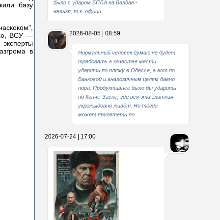
было с ударом БПЛА на Валдае -
жили базу
нельзя, т.к. офици
наскоком",
2026-08-05 | 08:59
ию, ВСУ —
 эксперты
азгрома в
Нормальный человек думаю не будет
требовать в качестве мести
ударить по пляжу в Одессе, а вот по
Банковой и аналогичным целям давно
пора. Продуктивнее было бы ударить
по Конче-Заспе, где вся эта элитная
укрожыдовня живёт. Но тогда
может прилететь по
2026-07-24 | 17:00