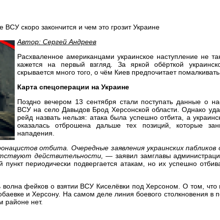
Автор: Сергей Андреев
Расхваленное американцами украинское наступление не так
кажется на первый взгляд. За яркой обёрткой украинск
скрывается много того, о чём Киев предпочитает помалкивать
Карта спецоперации на Украине
Поздно вечером 13 сентября стали поступать данные о на
ВСУ на село Давыдов Брод Херсонской области. Однако уда
рейд назвать нельзя: атака была успешно отбита, а украин
оказалась отброшена дальше тех позиций, которые за
нападения.
ронацистов отбита. Очередные заявления украинских пабликов 
ветствуют действительности,
— заявил замглавы администраци
й пункт периодически подвергается атакам, но их успешно отбив
волна фейков о взятии ВСУ Киселёвки под Херсоном. О том, что
нобаевке и Херсону. На самом деле линия боевого столкновения в 
м районе нет.