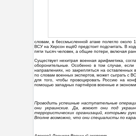
словам, в бессмысленной атаке полегло около 
ВСУ на Херсон ещё0 предстоит подсчитать. В ход
пяти тысяч человек, а общие потери, включая ран
Существует нехитрая военная арифметика, согла
оборонительные. Особенно в том случае, если
направлениях, но закрепляться на оставленных в
по словам военных экспертов, может сыграть с В
для того, чтобы провоцировать Россию на ко
помощью западных партнёров военные и экономиче
Проводить успешные наступательные операции 
они украинские. Да, воюют они под украи
террористических организаций, которыми рук
Вполне возможно, что они специалисты по кар
Алексей Леонков Военный эксперт