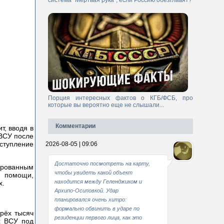
система "Мертвая рука", если Россию обезглавят?
Порция интересных фактов о КГБ/ФСБ, про
которые вы вероятно еще не слышали...
Комментарии
т, вводя в
 ВСУ после
ступление
2026-08-05 | 09:06
Достаточно посмотреть на карту,
рованным
чтобы увидеть какой объект
й помощи,
находится между Геленджиком и
х.
Архипо-Осиповкой. Удар
планировался очень хитро:
формально обвинить в ударе по
рёх тысяч
резиденции первого лица, как это
х ВСУ под