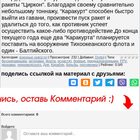
ракеты "Циркон". Благодаря своему сравнительно
небольшому тоннажу, "Каракурт" способен быстро
выйти из гавани, произвести пуск ракет и
удалиться до того, как противник успеет
осуществить какое-либо противодействие.До конца
текущего года еще два "Каракурта" планируется
поставить на вооружение Тихоокеанского флота и
один - Балтийского.
Категория
:
военные новости
|
Просмотров
:
232
|
Добавил
:
Dmitrij
|
Теги
:
безэкипажными
,
актерами
,
флота
,
оснастят
,
боевые
,
предназначенными
,
FPV-
дронами
,
черноморского
,
Для
,
Корабли
,
борьбы
,
противника
|
Рейтинг
:
0.0
/
0
поделись ссылкой на материал c друзьями:
Всего комментариев
:
0
Войдите: