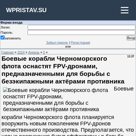
WPRISTAV.SU
Форма входа
Логин:
Пароль:
запомнить
Забыл пароль
|
Регистрация
или
Главная
»
2024
»
Апрель
»
5
»
Боевые корабли Черноморского
13:37
флота оснастят FPV-дронами,
предназначенными для борьбы с
безэкипажными актёрами противника
Боевые
корабли Черноморского флота планируется
вооружить новым поколением FPV-дронов
отечественного производства. Предполагается, что