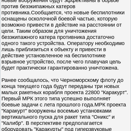
новые вооружения будут эффективны в борьбе
против безэкипажных катеров
противника.Сообщается, что новые беспилотники
оснащены осколочной боевой частью, которую
возможно привести в действие на расстоянии от
цели. Таким образом для уничтожения
безэкипажного катера противника достаточно
одного такого устройства. Оператору необходимо
лишь приблизиться к объекту и привести в
действие установленное на беспилотнике
взрывное устройство, после чего плавучая цель
будет практически гарантированно уничтожена.
Ранее сообщалось, что Черноморскому флоту до
конца текущего года будут переданы три новых
малых ракетных корабля проекта 22800 "Каракурт".
Первый МРК этого типа успешно выполняет
боевые задачи с лета прошлого года.МРК проекта
"Каракурт" вооружены восемью установками
вертикального пуска для ракет типа "Оникс" и
"Калибр". В перспективе предполагается
оборудовать "Каракурты" под гиперзвуковые