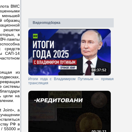
флота ВМС
ршенными
 меньшей
й образец
Видеоподборка
кационной
е решетки
оторых, в
СВЧ-лампы
еспособна
х средств
ты САП-14
 частотном
04:37:52
тоящая из
одвесках,
Итоги года с Владимиром Путиным — прямая
превращая
трансляция
е системы
лагодаря
ь цели на
влении.
 Joint», а
 учащении
ствляться
ству РФ в
 / 55000 и
00:26:23