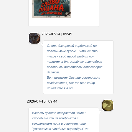
Какие мы стали совестливые..
2026-07-24 | 09:45
В свое время
Опять баварской сарделькой по
доверчивым губам... Что же это
такое - свой народ гнобят по-
черному, а для западных партнёров
реверансы под столом переговоров
делают...
Вот поэтому бывшие союзнички и
разбегаются, как-то не в кайф
находиться в од
2026-07-15 | 09:44
Власть просто старается найти
способ выйти из конфликта с
сохранением лица и считает, что
"уважаемые западные партнёры" на