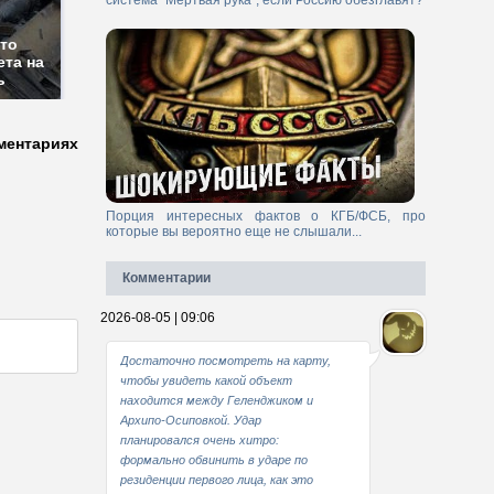
система "Мертвая рука", если Россию обезглавят?
сто
ета на
ь
ментариях
Порция интересных фактов о КГБ/ФСБ, про
которые вы вероятно еще не слышали...
Комментарии
2026-08-05 | 09:06
Достаточно посмотреть на карту,
чтобы увидеть какой объект
находится между Геленджиком и
Архипо-Осиповкой. Удар
планировался очень хитро:
формально обвинить в ударе по
резиденции первого лица, как это