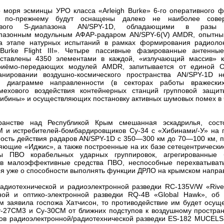
о моря эсминцы УРО класса «Arleigh Burke» 6-го оперативного 
 по-прежнему будут оснащены далеко не наиболее сове
ового S-диапазона AN/SPY-1D, обладающими в разы
пазонным модульным АФАР-радаром AN/SPY-6(V) AMDR, опытны
а этапе натурных испытаний в рамках формирования радиоло
Burke Flight III». Четыре пассивные фазированные антенны
ставлены 4350 элементами в каждой, «излучающий массив» к
приёмо-передающих модулей AMDR, запитывается от единой 
нировании воздушно-космического пространства AN/SPY-1D н
 диаграмме направленности (в секторах работы вражески
мехового воздействия контейнерных станций групповой защи
Хибины» и осуществляющих постановку активных шумовых помех в
анстве над Республикой Крым смешанная эскадрилья, сос
 и истребителей-бомбардировщиков Су-34 с «Хибинами/-У» на п
ность действия радаров AN/SPY-1D с 350—300 км до 70—100 км, 
ющие «Иджис», а также построенные на их базе сетецентрически
 ПВО корабельных ударных группировок, агрегированные б
) в малоэффективные средства ПВО, неспособные перехватыват
ря уже о способности выполнять функции ДРЛО на крымском напра
адиотехнической и радиоэлектронной разведки RC-135V/W «Rivet
ной и оптико-электронной разведки RQ-4B «Global Hawk», об
 заявила госпожа Хатчисон, то противодействие им будет осуще
у-27СМ3 и Су-30СМ от ближних подступов к воздушному простран
сов радиоэлектронной/радиотехнической разведки ES-182 MUCELS