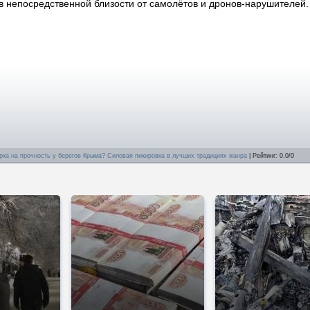
в непосредственной близости от самолётов и дронов-нарушителей.
рка на прочность у берегов Крыма? Силовая пикировка в лучших традициях жанра
|
Рейтинг
:
0.0
/
0