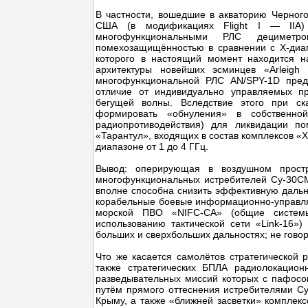
В частности, вошедшие в акваторию Черног
США (в модификациях Flight I — IIA)
многофункциональными РЛС дециметр
помехозащищённостью в сравнении с X-диа
которого в настоящий момент находится н
архитектуры новейших эсминцев «Arleigh 
многофункциональной РЛС AN/SPY-1D пред
отличие от индивидуально управляемых 
бегущей волны. Вследствие этого при ска
формировать «обнуления» в собственной
радиопротиводействия) для ликвидации по
«Тарантул», входящих в состав комплексов «
диапазоне от 1 до 4 ГГц.
Вывод: оперирующая в воздушном простр
многофункциональных истребителей Су-30СМ
вполне способна снизить эффективную даль
корабельные боевые информационно-управля
морской ПВО «NIFC-CA» (общие системы
использованию тактической сети «Link-16»
больших и сверхбольших дальностях; не гово
Что же касается самолётов стратегической р
также стратегических БПЛА радиолокацион
разведывательных миссий которых с пафосом
путём прямого оттеснения истребителями С
Крыму, а также «ближней засветки» комплек