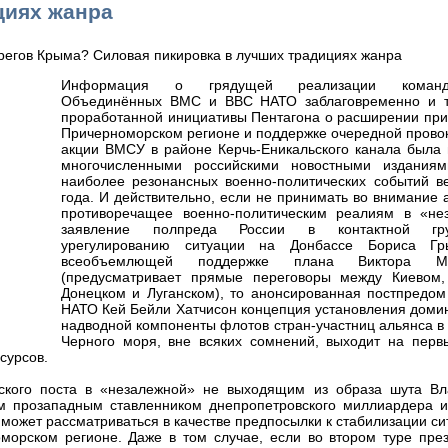
циях жанра
Информация о грядущей реализации командо
Объединённых ВМС и ВВС НАТО заблаговременно и 
проработанной инициативы Пентагона о расширении при
Причерноморском регионе и поддержке очередной прово
акции ВМСУ в районе Керчь-Еникальского канала была 
многочисленными российскими новостными издания
наиболее резонансных военно-политических событий в
года. И действительно, если не принимать во внимание
противоречащее военно-политическим реалиям в «не
заявление полпреда России в контактной г
урегулированию ситуации на Донбассе Бориса Гр
всеобъемлющей поддержке плана Виктора Ме
(предусматривает прямые переговоры между Киевом,
Донецком и Луганском), то анонсированная постпредо
НАТО Кей Бейли Хатчисон концепция установления доми
надводной компоненты флотов стран-участниц альянса в
Черного моря, вне всяких сомнений, выходит на перв
сурсов.
нтского поста в «незалежной» не выходящим из образа шута В
 прозападным ставленником днепропетровского миллиардера и
 может рассматриваться в качестве предпосылки к стабилизации си
оморском регионе. Даже в том случае, если во втором туре пре