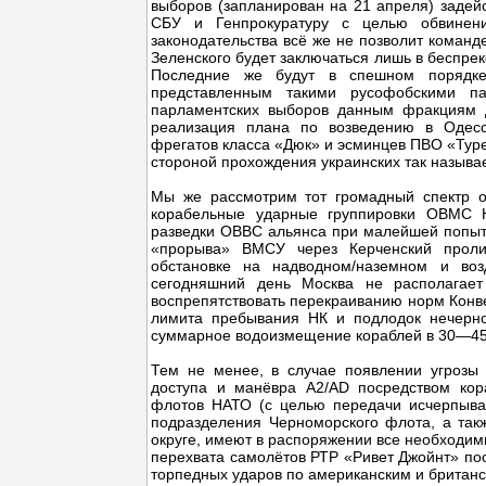
выборов (запланирован на 21 апреля) задей
СБУ и Генпрокуратуру с целью обвинени
законодательства всё же не позволит команд
Зеленского будет заключаться лишь в беспре
Последние же будут в спешном порядке
представленным такими русофобскими па
парламентских выборов данным фракциям д
реализация плана по возведению в Одесс
фрегатов класса «Дюк» и эсминцев ПВО «Type 
стороной прохождения украинских так называ
Мы же рассмотрим тот громадный спектр оп
корабельные ударные группировки ОВМС Н
разведки ОВВС альянса при малейшей попыт
«прорыва» ВМСУ через Керченский проли
обстановке на надводном/наземном и возд
сегодняшний день Москва не располагает
воспрепятствовать перекраиванию норм Конве
лимита пребывания НК и подлодок нечерно
суммарное водоизмещение кораблей в 30—45 
Тем не менее, в случае появлении угрозы
доступа и манёвра A2/AD посредством кор
флотов НАТО (с целью передачи исчерпыва
подразделения Черноморского флота, а так
округе, имеют в распоряжении все необходим
перехвата самолётов РТР «Ривет Джойнт» по
торпедных ударов по американским и британск