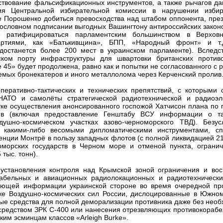
ствование фальсификационных инструментов, а также рычагов да
я Центральной избирательной комиссии в нарушении избир
е Порошенко добиться превосходства над штабом оппонента, пре
кословном подписании выгодных Вашингтону антироссийских закон
 ратифицироваться парламентским большинством в Верховн
ртиями, как «Батькивщина», БПП, «Народный фронт» и т.
останется более 200 мест в украинском парламенте). Вследст
ком порту инфраструктуры для швартовки британских против
45» будет продолжена, равно как и попытки не согласованного с 
емых бронекатеров и иного металлолома через Керченский пролив
еративно-тактических и технических препятствий, с которыми с
АТО и самолёты стратегической радиотехнической и радиоэл
ке осуществления анонсированного госпожой Хатчисон плана по 
в (включая предоставление Генштабу ВСУ информации о та
ушно-космическом участках азово-черноморского ТВД). Безус
 какими-либо весомыми дипломатическими инструментами, с
нции Монтрё в пользу западных флотов (с полной ликвидацией 2
морских государств в Черном море и отменой пункта, ограни
тыс. тонн).
 установления контроля над Крымской зоной ограничения и во
абельных и авиационных радиолокационных и радиотехнически
ющей информации украинской стороне во время очередной про
же Воздушно-космических сил России, дислоцированные в Южно
ые средства для полной деморализации противника даже без нео
средством ЗРК С-400 или нанесения отрезвляющих противокорабе
им эсминцам классов «Arleigh Burke».