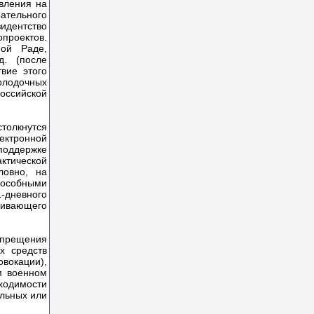
вления на
ательного
зидентство
опроектов.
ой Раде,
д. (после
вие этого
олодочных
российской
.
толкнутся
ектронной
поддержке
ктической
ловно, на
пособными
1-дневного
чивающего
спрещения
х средств
вокации),
м военном
бходимости
льных или