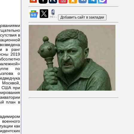
ваниями
тщательно
сутствия в
кационной
возведена
ми в ранг
есны 2019
 абсолютно
залежной»
руппе по
ызлова о
дведчука
 Москвой,
м США при
нирования
 акватории
ый план в
ладимиром
 военного
туации как
зидентских