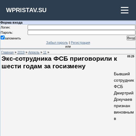
WPRISTAV.SU
Форма входа
Логин:
Пароль:
запомнить
Забыл пароль
|
Регистрация
или
Главная
»
2019
»
Апрель
»
11
»
Экс-сотрудника ФСБ приговорили к
09:29
шести годам за госизмену
Бывший
сотрудник
ФСБ
Дмиртрий
Докучаев
признан
виновным
в