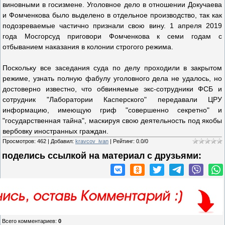
виновными в госизмене. Уголовное дело в отношении Докучаева
и Фомченкова было выделено в отдельное производство, так как
подозреваемые частично признали свою вину. 1 апреля 2019
года Мосгорсуд приговори Фомченкова к семи годам с
отбыванием наказания в колонии строгого режима.
Поскольку все заседания суда по делу проходили в закрытом
режиме, узнать полную фабулу уголовного дела не удалось, но
достоверно известно, что обвиняемые экс-сотрудники ФСБ и
сотрудник "Лаборатории Касперского" передавали ЦРУ
информацию, имеющую гриф "совершенно секретно" и
"государственная тайна", маскируя свою деятельность под якобы
вербовку иностранных граждан.
Просмотров
:
462
|
Добавил
:
kravcov_ivan
|
Рейтинг
:
0.0
/
0
поделись ссылкой на материал c друзьями:
Всего комментариев
:
0