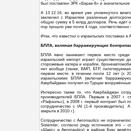
был поставлен ЗРК «Барак-8» и значительное
А 13.12.16, во время уже упомянутого визит
заключил с Израилем различные долгосрочн
общую сумму в 5 млрд долларов. Речь идёт о
пор прошло уже почти 4 года, соответственно
Итак, что известно о израильских поставках в
БПЛА, включая барражирующие боеприпа
БПЛА явно занимают первое место среди и
израильский импорт играет существенную д
сторожевые катера и корабли, бронеавтомобил
нет вообще (танки, БМП, БТР, пилотируемая
первом месте: в течении почти 12 лет (с 
израильскими БПЛА (включая барражирую
Азербайджан получил из Турции вооружённы
Интересно также то, что Азербайджан сот
производителей БПЛА. Первым в 2007 г. ст
«Рафаэль»), в 2008 г. первый контракт был п
сотрудничество с IAI (1-й производитель).
закрыта в 2010 г.).
Сотрудничество с Aeronautics не ограничило
Sistemlər; согласно ряду источников это –
«Шарг» и Aeronautics) в районе Буку ведётс