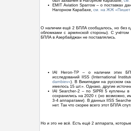
был захвачен в Нагорном Карабахе,
см.
EMIT Aviation Sparrow – о поставках д
Нагорном Карабахе,
см. на ЖЖ «Пишет
О наличии ещё 2 БПЛА сообщалось, но без о
обломками с армянской стороны). С учётом
БПЛА в Азербайджан не поставлялись.
IAI Heron-TP – о наличии этих БП
исследований IISS (International Instit
dambiev»
). В Википедии на русском ск
имелось 15 шт.». Однако, другие источн
IAI Searcher-2 – по SIPRI 5 куплены в
сохранились на 2020 г. (но возможно, и
3-4 аппаратами). В данных IISS Searche
нет. Так что скорее всего этот БПЛА спу
Но и это не всё. Есть ещё 2 аппарата, которы