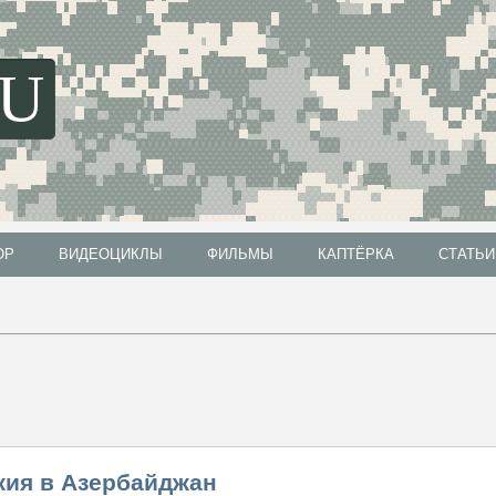
SU
ОР
ВИДЕОЦИКЛЫ
ФИЛЬМЫ
КАПТЁРКА
СТАТЬИ
ОР
ВИДЕОЦИКЛЫ
ФИЛЬМЫ
КАПТЁРКА
СТАТЬИ
жия в Азербайджан