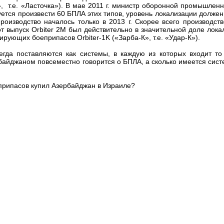
, т.е. «Ласточка»). В мае 2011 г. министр оборонной промышлен
руется произвести 60 БПЛА этих типов, уровень локализации должен
изводство началось только в 2013 г. Скорее всего производств
от выпуск Orbiter 2M был действительно в значительной доле лока
рующих боеприпасов Orbiter-1K («Зарба-К», т.е. «Удар-К»).
егда поставляются как системы, в каждую из которых входит то
байджаном повсеместно говорится о БПЛА, а сколько имеется сист
припасов купил Азербайджан в Израиле?