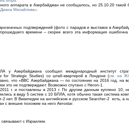
 на bmpd
.
анного аппарата в Азербайджан не сообщалось, но 25.10.20 такой 
 Диана Михайлова»
.
днозначных подтверждений (фото с парадов и выставок в Азерба
 прошедшего времени – скорее всего эта информация ошибочна
ЛА у Азербайджана сообщил международный институт страт
ute for Strategic Studies) со штаб-квартирой в Лондоне (
см. на Ж
азано, что «ВВС Азербайджана — по состоянию на 2016 год, на 
ики это не подтверждают. Возможно спутано с Heron-1.
 2011 г. и поставлены в 2013 г. По другим данным куплено 10, 
мелись в виду 5 систем с 10 БПЛА, хотя обычно такая система ком
r-2 нет. В Википедии на английском и русском Searcher-2 есть, а н
тан с внешне похожим на него Aerostar.
е связывают с Израилем.