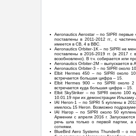
Aeronautics Aerostar – по SIPRI первые 
поставлены в 2011-2012 гг., с частич
имеется в СВ, 4 в ВВС.
Aeronautics Orbiter-1K – по SIPRI не ме
поставлены в 2016-2019 гг. (в 2017 г
возобновлено). В т.ч. собирается или п
Aeronautics Orbiter-2M – выпускается в
Aeronautics Orbiter-3 – по SIPRI около 1
Elbit Hermes 450 – по SIPRI около 10
встречается большая цифра – 15.
Elbit Hermes 900 – по SIPRI около 2 
встречается куда большая цифра – 15.
Elbit SkyStriker – по SIPRI около 100
10.01.19 при их демонстрации Ильхаму 
IAI Heron-1 – по SIPRI 5 куплены в 201
имелось 15 Heron. Возможно подразуме
IAI Harop – по SIPRI около 50 куплен
Армении с апреля 2016 г. Запускаютс
речь шла только о первой партии, а 
сотнями.
BlueBird Aero Systems ThunderB – о по