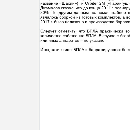
название «Шахин») и Orbiter 2M («Гарангуш»
Джамалов сказал, что до конца 2011 г. плани
30%. По другим данным полномасштабное про
являлось сборкой из готовых комплектов, а в
2017 г. было налажено и производство барражи
Следует отметить, что БПЛА практически вс
количество собственно БПЛА. В случае с Азер
или иных аппаратов – не указано.
Итак, какие типы БПЛА и барражирующих бое