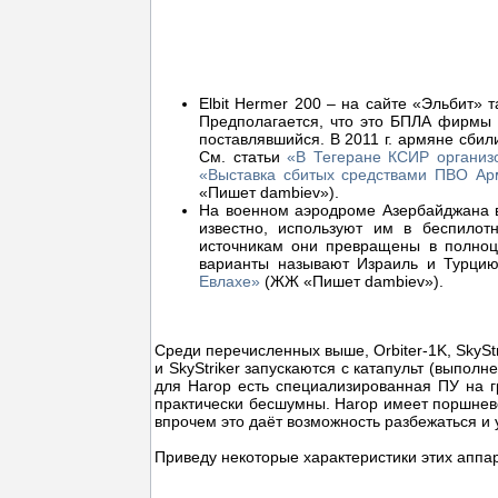
Elbit Hermer 200 – на сайте «Эльбит» 
Предполагается, что это БПЛА фирмы 
поставлявшийся. В 2011 г. армяне сбил
См. статьи
«В Тегеране КСИР организ
«Выставка сбитых средствами ПВО Ар
«Пишет dambiev»).
На военном аэродроме Азербайджана в
известно, используют им в беспило
источникам они превращены в полноц
варианты называют Израиль и Турци
Евлахе»
(ЖЖ «Пишет dambiev»).
Среди перечисленных выше, Orbiter-1K, SkyStri
и SkyStriker запускаются с катапульт (выпол
для Harop есть специализированная ПУ на гр
практически бесшумны. Harop имеет поршнево
впрочем это даёт возможность разбежаться и 
Приведу некоторые характеристики этих аппар