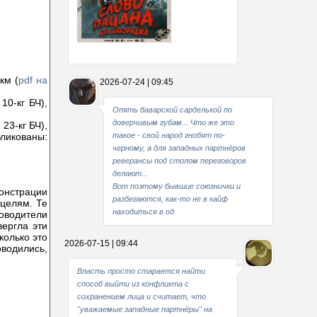
Какие мы стали совестливые..
км (
pdf на
2026-07-24 | 09:45
В свое время
10-кг БЧ),
Опять баварской сарделькой по
доверчивым губам... Что же это
 23-кг БЧ),
ликованы:
такое - свой народ гнобят по-
черному, а для западных партнёров
реверансы под столом переговоров
делают...
Вот поэтому бывшие союзнички и
монстрации
разбегаются, как-то не в кайф
 целям. Те
находиться в од
оводители
вергла эти
колько это
2026-07-15 | 09:44
оводились,
Власть просто старается найти
способ выйти из конфликта с
сохранением лица и считает, что
"уважаемые западные партнёры" на