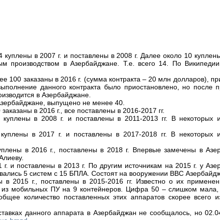
4 куплены в 2007 г. и поставлены в 2008 г. Далее около 10 куплены 
ным производством в Азербайджане. Т.е. всего 14. По Википеди
нее 100 заказаны в 2016 г. (сумма контракта – 20 млн долларов), п
. выполнение данного контракта было приостановлено, но после 
роизводится в Азербайджане.
 Азербайджане, выпущено не менее 40.
0 заказаны в 2016 г., все поставлены в 2016-2017 гг.
 куплены в 2008 г. и поставлены в 2011-2013 гг. В некоторых 
куплены в 2017 г. и поставлены в 2017-2018 гг. В некоторых и
 куплены в 2016 г., поставлены в 2018 г. Впервые замечены в Аз
Алиеву.
1 г. и поставлены в 2013 г. По другим источникам на 2015 г. у Аз
вались 5 систем с 15 БПЛА. Состоят на вооружении ВВС Азербайд
ы в 2015 г., поставлены в 2015-2016 гг. Известно о их примене
я из мобильных ПУ на 9 контейнеров. Цифра 50 – слишком мала,
общее количество поставленных этих аппаратов скорее всего и
ставках данного аппарата в Азербайджан не сообщалось, но 02.0