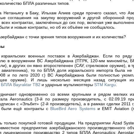
 количество БПЛА различных типов.
а Нетаньягу в Баку, Ильхам Алиев среди прочего сказал, что А
ые соглашения на закупку вооружений и другой оборонной про
 всех контрактах, заключённых до сих пор, включая уже выполнен
 были и новые контракты, но об их объёме не сообщалось.
 Азербайджан с точки зрения типов вооружения и их количества?
сы
зраильских военных поставок в Азербайджан. Если по ряду 
олю в вооружении ВС Азербайджана (ПТРК, 120-мм миномёты, Б
и), в других он явно второстепенен (САУ, стрелковое оружие), в т
 авиатехника), то по БПЛА доля израильского импорта была не 
2008 и по лето 2020 г.) ВС Азербайджана были полностью укомп
щее оружие). И лишь несколько месяцев назад ситуация из
е
БПЛА Bayraktar TB2
и ударные мультикоптеры
STM Kargu
.
рудничает одновременно со всеми крупными и рядом мелких из
ала Aeronautics (3-й по размеру производитель, с 02.09.19 пр
одписан с «Эльбит» (2-й производитель), а в рамках сделки 2011 г
 А были ещё контракты с
BlueBird Aero Systems
и EMIT Aviation (
сь только покупкой готовой продукции. На предприятии Azad Sys
 совместное предприятие азербайджанского производственного о
я лицензионное производство 2 типов БПЛА Aeronautics: Aerosta