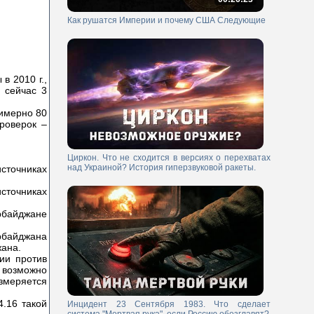
Как рушатся Империи и почему США Следующие
в 2010 г.,
и сейчас 3
римерно 80
проверок –
Циркон. Что не сходится в версиях о перехватах
над Украиной? История гиперзвуковой ракеты.
источниках
сточниках
ербайджане
ербайджана
жана.
нии против
 возможно
змеряется
4.16 такой
Инцидент 23 Сентября 1983. Что сделает