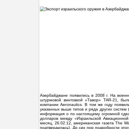
Азербайджане появились в 2008 г. На воен
штурмовой винтовкой «Тавор» TAR-21, были
компании Aeronautics. В том же году появи
указанных выше типов и ряда других систем (
информация о по настоящему огромной сделке
долларов между «Израильской Авиационной 
месяц, 26.02.12, американская газета The W
подтвердилась). До сих пор подробности этог