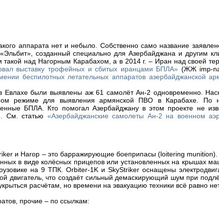
такого аппарата нет и небыло. Собственно само название заявле
«Эльбит», созданный специально для Азербайджана и другим кл
и такой над Нагорным Карабахом, а в 2014 г. – Иран над своей те
овал выставку трофейных и сбитых иранцами БПЛА»
(ЖЖ imp-nav
мении беспилотных летательных аппаратов азербайджанской ар
 Евлахе были выявлены аж 61 самолёт Ан-2 одновременно. Наск
тном режиме для выявления армянской ПВО в Карабахе. По 
енные БПЛА. Кто помогал Азербайджану в этом проекте не изве
ю. См. статью
«Азербайджанские самолеты Ан-2 на военном аэ
ker и Harop – это барражирующие боеприпасы (loitering munition). 
ненных в виде колёсных прицепов или установленных на крышах ма
узовике на 9 ТПК. Orbiter-1K и SkyStriker оснащены электродви
й двигатель, что создаёт сильный демаскирующий шум при подлё
укрыться расчётам, но времени на эвакуацию техники всё равно нет
атов, прочие – по ссылкам: