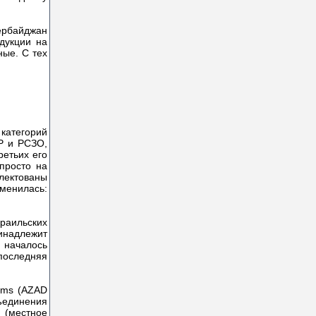
зербайджан
дукции на
ные. С тех
категорий
Р и РСЗО,
ретьих его
просто на
лектованы
менилась:
раильских
инадлежит
. началось
последняя
tems (AZAD
бъединения
r (местное