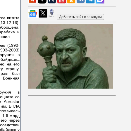
сле визита
13.12.16).
заброшена.
арабаха и
ершил.
ве (1990-
1993-2003)
 оружия в
байджана
но на его
у страну.
тракт был
 Военная
оружия в
ецназа со
 Aerostar
 ним, БПЛА
 появилась
а 1.6 млрд
его через
оследствии
ербайджану