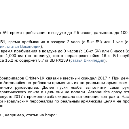
я БЧ, время пребывания в воздухе до 2.5 часов, дальность до 100 
 БЧ, время пребывания в воздухе 2 часа (с 5-кг БЧ) или 1 час (с 
нии
;
статья Википедии
);
, время пребывания в воздухе до 9 часов (с 16-кг БЧ) или 6 часов (с
до 1,000 км (по топливу); фото неразорвавшейся 16-кг БЧ опуб
 15.2 кг, содержит 5.7 кг ВВ PX139 (
статья Википедии
).
еприпасов Orbiter-1K связан известный скандал 2017 г. При де
в Aeronautics потребовали применить их по реальным армянским
енного руководства. Далее пуски якобы выполнили сами рук
практического опыта в цель они не попали. Aeronautics сразу от
вгусте 2017 г. временно заблокировало выполнение контракта. Нас
уски израильским персоналом по реальным армянским целям не пр
ан.
., например, статьи на bmpd: