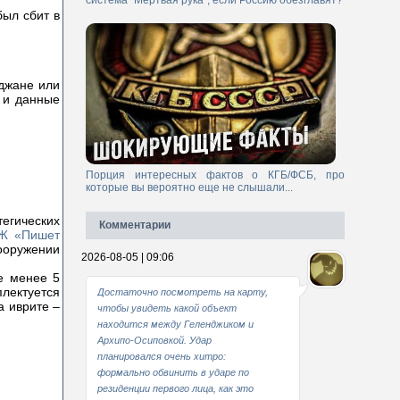
система "Мертвая рука", если Россию обезглавят?
был сбит в
йджане или
 и данные
Порция интересных фактов о КГБ/ФСБ, про
которые вы вероятно еще не слышали...
егических
Комментарии
Ж «Пишет
вооружении
2026-08-05 | 09:06
не менее 5
плектуется
Достаточно посмотреть на карту,
а иврите –
чтобы увидеть какой объект
находится между Геленджиком и
Архипо-Осиповкой. Удар
планировался очень хитро:
формально обвинить в ударе по
резиденции первого лица, как это