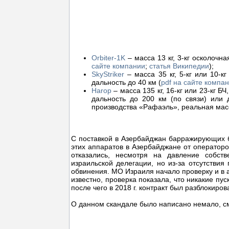
Orbiter-1K
– масса 13 кг, 3-кг осколочна
сайте компании
;
статья Википедии
);
SkyStriker
– масса 35 кг, 5-кг или 10-кг
дальность до 40 км (
pdf на сайте компа
Harop
– масса 135 кг, 16-кг или 23-кг БЧ
дальность до 200 км (по связи) или 
производства «Рафаэль», реальная масса
С поставкой в Азербайджан барражирующих бо
этих аппаратов в Азербайджане от операторо
отказались, несмотря на давление собств
израильской делегации, но из-за отсутствия 
обвинения. МО Израиля начало проверку и в а
известно, проверка показала, что никакие п
после чего в 2018 г. контракт был разблокиров
О данном скандале было написано немало, см