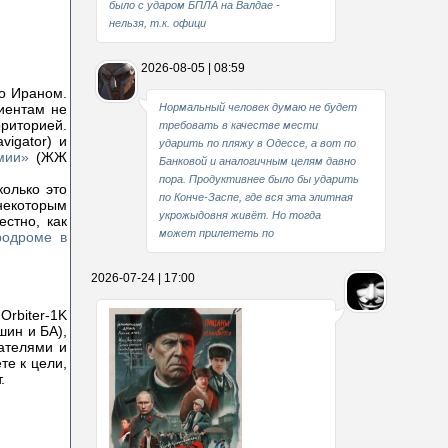
было с ударом БПЛА на Валдае -
нельзя, т.к. офици
2026-08-05 | 08:59
но Ираном.
иентам не
Нормальный человек думаю не будет
рриторией.
требовать в качестве мести
igator) и
ударить по пляжу в Одессе, а вот по
мии»
(ЖЖ
Банковой и аналогичным целям давно
пора. Продуктивнее было бы ударить
олько это
по Конче-Заспе, где вся эта элитная
некоторым
укрожыдовня живёт. Но тогда
стно, как
может прилететь по
родроме в
2026-07-24 | 17:00
Orbiter-1K
шин и БА),
гателями и
те к цели,
.