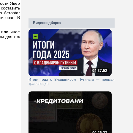
ности Явер
 составить
о Aerostar
лизован. В
Видеоподборка
 или иное
ем для тех
04:37:52
Итоги года с Владимиром Путиным — прямая
трансляция
00:26:23