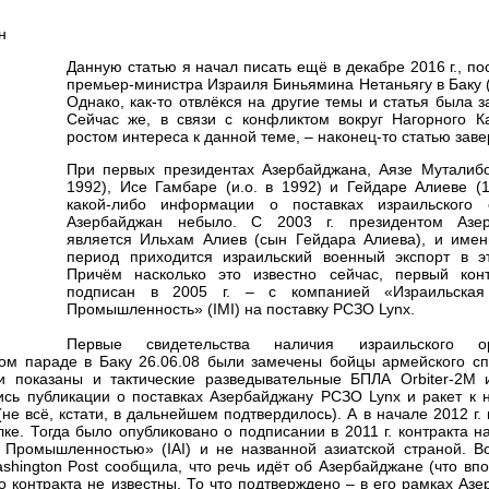
Данную статью я начал писать ещё в декабре 2016 г., по
премьер-министра Израиля Биньямина Нетаньягу в Баку (
Однако, как-то отвлёкся на другие темы и статья была 
Сейчас же, в связи с конфликтом вокруг Нагорного К
ростом интереса к данной теме, – наконец-то статью зав
При первых президентах Азербайджана, Аязе Муталибо
1992), Исе Гамбаре (и.о. в 1992) и Гейдаре Алиеве (
какой-либо информации о поставках израильского
Азербайджан небыло. С 2003 г. президентом Азер
является Ильхам Алиев (сын Гейдара Алиева), и имен
период приходится израильский военный экспорт в эт
Причём насколько это известно сейчас, первый кон
подписан в 2005 г. – с компанией «Израильская
Промышленность» (IMI) на поставку РСЗО Lynx.
Первые свидетельства наличия израильского 
ном параде в Баку 26.06.08 были замечены бойцы армейского сп
 показаны и тактические разведывательные БПЛА Orbiter-2M и
лись публикации о поставках Азербайджану РСЗО Lynx и ракет к
не всё, кстати, в дальнейшем подтвердилось). А в начале 2012 г.
. Тогда было опубликовано о подписании в 2011 г. контракта н
Промышленностью» (IAI) и не названной азиатской страной. Вс
ashington Post сообщила, что речь идёт об Азербайджане (что вп
о контракта не известны. То что подтверждено – в его рамках Аз