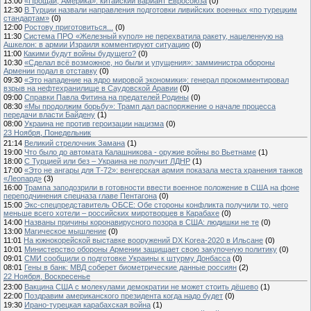
13:00
«Прощай, Америка»: китайский вариант Евросоюза
(0)
12:30
В Турции назвали направления подготовки ливийских военных «по турецким
стандартам»
(0)
12:00
Ростову приготовиться...
(0)
11:30
Система ПРО «Железный купол» не перехватила ракету, нацеленную на
Ашкелон: в армии Израиля комментируют ситуацию
(0)
11:00
Какими будут войны будущего?
(0)
10:30
«Сделал всё возможное, но были и упущения»: замминистра обороны
Армении подал в отставку
(0)
09:30
«Это нападение на ядро мировой экономики»: генерал прокомментировал
взрыв на нефтехранилище в Саудовской Аравии
(0)
09:00
Справки Павла Фитина на предателей Родины
(0)
08:30
«Мы продолжим борьбу»: Трамп дал распоряжение о начале процесса
передачи власти Байдену
(1)
08:00
Украина не против героизации нацизма
(0)
23 Ноября, Понедельник
21:14
Великий стрелочник Замана
(1)
19:00
Что было до автомата Калашникова - оружие войны во Вьетнаме
(1)
18:00
С Турцией или без – Украина не получит ЛДНР
(1)
17:00
«Это не ангары для Т-72»: венгерская армия показала места хранения танков
«Леопард»
(3)
16:00
Трампа заподозрили в готовности ввести военное положение в США на фоне
переподчинения спецназа главе Пентагона
(0)
15:00
Экс-спецпредставитель ОБСЕ: Обе стороны конфликта получили то, чего
меньше всего хотели – российских миротворцев в Карабахе
(0)
14:00
Названы причины коронавирусного позора в США: людишки не те
(0)
13:00
Магическое мышление
(0)
11:01
На южнокорейской выставке вооружений DX Korea-2020 в Ильсане
(0)
10:01
Министерство обороны Армении защищает свою закупочную политику
(0)
09:01
СМИ сообщили о подготовке Украины к штурму Донбасса
(0)
08:01
Гены в банк: МВД соберет биометрические данные россиян
(2)
22 Ноября, Воскресенье
23:00
Вакцина США с молекулами демократии не может стоить дёшево
(1)
22:00
Поздравим американского президента когда надо будет
(0)
19:30
Ирано-турецкая карабахская война
(1)