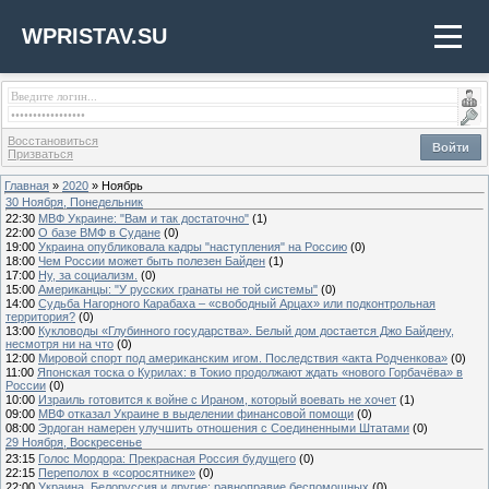
WPRISTAV.SU
Восстановиться
Войти
Призваться
Главная
»
2020
»
Ноябрь
30 Ноября, Понедельник
22:30
МВФ Украине: "Вам и так достаточно"
(1)
22:00
О базе ВМФ в Судане
(0)
19:00
Украина опубликовала кадры "наступления" на Россию
(0)
18:00
Чем России может быть полезен Байден
(1)
17:00
Ну, за социализм.
(0)
15:00
Американцы: "У русских гранаты не той системы"
(0)
14:00
Судьба Нагорного Карабаха – «свободный Арцах» или подконтрольная
территория?
(0)
13:00
Кукловоды «Глубинного государства». Белый дом достается Джо Байдену,
несмотря ни на что
(0)
12:00
Мировой спорт под американским игом. Последствия «акта Родченкова»
(0)
11:00
Японская тоска о Курилах: в Токио продолжают ждать «нового Горбачёва» в
России
(0)
10:00
Израиль готовится к войне с Ираном, который воевать не хочет
(1)
09:00
МВФ отказал Украине в выделении финансовой помощи
(0)
08:00
Эрдоган намерен улучшить отношения с Соединенными Штатами
(0)
29 Ноября, Воскресенье
23:15
Голос Мордора: Прекрасная Россия будущего
(0)
22:15
Переполох в «соросятнике»
(0)
22:00
Украина, Белоруссия и другие: равноправие беспомощных
(0)