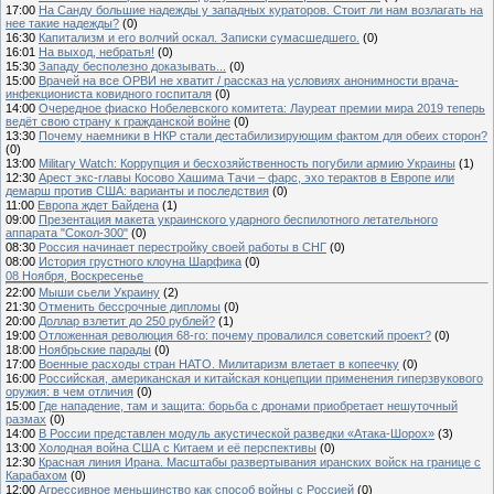
17:00
На Санду большие надежды у западных кураторов. Стоит ли нам возлагать на
нее такие надежды?
(0)
16:30
Капитализм и его волчий оскал. Записки сумасшедшего.
(0)
16:01
На выход, небратья!
(0)
15:30
Западу бесполезно доказывать...
(0)
15:00
Врачей на все ОРВИ не хватит / рассказ на условиях анонимности врача-
инфекциониста ковидного госпиталя
(0)
14:00
Очередное фиаско Нобелевского комитета: Лауреат премии мира 2019 теперь
ведёт свою страну к гражданской войне
(0)
13:30
Почему наемники в НКР стали дестабилизирующим фактом для обеих сторон?
(0)
13:00
Military Watch: Коррупция и бесхозяйственность погубили армию Украины
(1)
12:30
Арест экс-главы Косово Хашима Тачи – фарс, эхо терактов в Европе или
демарш против США: варианты и последствия
(0)
11:00
Европа ждет Байдена
(1)
09:00
Презентация макета украинского ударного беспилотного летательного
аппарата "Сокол-300"
(0)
08:30
Россия начинает перестройку своей работы в СНГ
(0)
08:00
История грустного клоуна Шарфика
(0)
08 Ноября, Воскресенье
22:00
Мыши сьели Украину
(2)
21:30
Отменить бессрочные дипломы
(0)
20:00
Доллар взлетит до 250 рублей?
(1)
19:00
Отложенная революция 68-го: почему провалился советский проект?
(0)
18:00
Ноябрьские парады
(0)
17:00
Военные расходы стран НАТО. Милитаризм влетает в копеечку
(0)
16:00
Российская, американская и китайская концепции применения гиперзвукового
оружия: в чем отличия
(0)
15:00
Где нападение, там и защита: борьба с дронами приобретает нешуточный
размах
(0)
14:00
В России представлен модуль акустической разведки «Атака-Шорох»
(3)
13:00
Холодная война США с Китаем и её перспективы
(0)
12:30
Красная линия Ирана. Масштабы развертывания иранских войск на границе с
Карабахом
(0)
12:00
Агрессивное меньшинство как способ войны с Россией
(0)