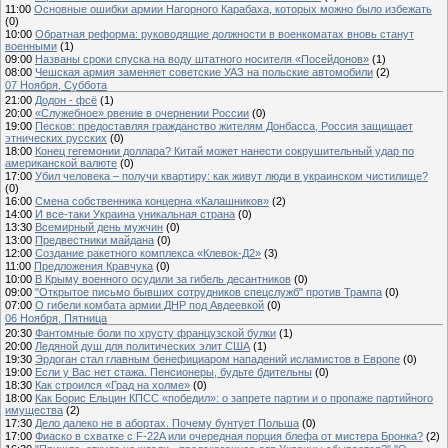
11:00
Основные ошибки армии Нагорного Карабаха, которых можно было избежать
(0)
10:00
Обратная реформа: руководящие должности в военкоматах вновь станут
военными
(1)
09:00
Названы сроки спуска на воду штатного носителя «Посейдонов»
(1)
08:00
Чешская армия заменяет советские УАЗ на польские автомобили
(2)
07 Ноября, Суббота
21:00
Додон - фсё
(1)
20:00
«Служебное» рвение в очернении России
(0)
19:00
Песков: предоставляя гражданство жителям Донбасса, Россия защищает
этнических русских
(0)
18:00
Конец гегемонии доллара? Китай может нанести сокрушительный удар по
американской валюте
(0)
17:00
Убил человека – получи квартиру: как живут люди в украинском чистилище?
(0)
16:00
Смена собственника концерна «Калашников»
(2)
14:00
И все-таки Украина уникальная страна
(0)
13:30
Всемирный день мужчин
(0)
13:00
Предвестники майдана
(0)
12:00
Создание ракетного комплекса «Клевок-Д2»
(3)
11:00
Предложения Кравчука
(0)
10:00
В Крыму военного осудили за гибель десантников
(0)
09:00
"Открытое письмо бывших сотрудников спецслужб" против Трампа
(0)
07:00
О гибели комбата армии ДНР под Авдеевкой
(0)
06 Ноября, Пятница
20:30
Фантомные боли по хрусту французской булки
(1)
20:00
Ледяной душ для политических элит США
(1)
19:30
Эрдоган стал главным бенефициаром нападений исламистов в Европе
(0)
19:00
Если у Вас нет стажа. Пенсионеры, будьте бдительны
(0)
18:30
Как строился «Град на холме»
(0)
18:00
Как Борис Ельцин КПСС «победил»: о запрете партии и о пропаже партийного
имущества
(2)
17:30
Дело далеко не в абортах. Почему бунтует Польша
(0)
17:00
Фиаско в схватке с F-22A или очередная порция блефа от мистера Бронка?
(2)