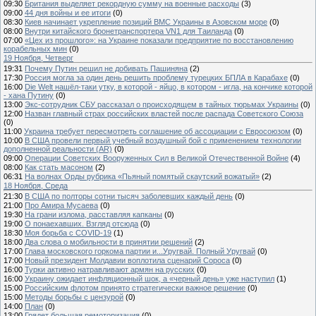
09:30
Британия выделяет рекордную сумму на военные расходы
(3)
09:00
44 дня войны и ее итоги
(0)
08:30
Киев начинает укрепление позиций ВМС Украины в Азовском море
(0)
08:00
Внутри китайского бронетранспортера VN1 для Таиланда
(0)
07:00
«Цех из прошлого»: на Украине показали предприятие по восстановлению
корабельных мин
(0)
19 Ноября, Четверг
19:31
Почему Путин решил не добивать Пашиняна
(2)
17:30
Россия могла за один день решить проблему турецких БПЛА в Карабахе
(0)
16:00
Die Welt нашёл-таки утку, в которой - яйцо, в котором - игла, на кончике которой
- хана Путину
(0)
13:00
Экс-сотрудник СБУ рассказал о происходящем в тайных тюрьмах Украины
(0)
12:00
Назван главный страх российских властей после распада Советского Союза
(0)
11:00
Украина требует пересмотреть соглашение об ассоциации с Евросоюзом
(0)
10:00
В США провели первый учебный воздушный бой с применением технологии
дополненной реальности (AR)
(0)
09:00
Операции Советских Вооруженных Сил в Великой Отечественной Войне
(4)
08:00
Как стать масоном
(2)
06:31
На волнах Орды рубрика «Пьяный помятый скаутский вожатый»
(2)
18 Ноября, Среда
21:30
В США по полторы сотни тысяч заболевших каждый день
(0)
21:00
Про Амира Мусаева
(0)
19:30
На грани излома, расставляя капканы
(0)
19:00
О понаехавших. Взгляд отсюда
(0)
18:30
Моя борьба с COVID-19
(1)
18:00
Два слова о мобильности в принятии решений
(2)
17:00
Глава московского горкома партии и...Уругвай. Полный Уругвай
(0)
17:00
Новый президент Молдавии воплотила сценарий Сороса
(0)
16:00
Турки активно натравливают армян на русских
(0)
16:00
Украину ожидает инфляционный шок, а «черный день» уже наступил
(1)
15:00
Российским флотом принято стратегически важное решение
(0)
15:00
Методы борьбы с цензурой
(0)
14:00
План
(0)
13:00
Грядет большая ремоторизация
(0)