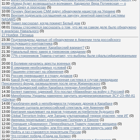
11:00
«Ковид будет возвращаться волнами». Кардиолог Вера Потиевская — о
«красной зоне» и прогнозах
(5)
10:00
Почему британские СМИ вдруг обнаружили нацистов на Украине
(0)
09:01
Венгрия подписала соглашения на закупку зенитной ракетной системы
NASAMS
(3)
09:00
Трамп рассказал, когда покинет Белый дом
(1)
08:01
Немцы стесняются рассказать о том, что же на самом деле было обнаружено
в анализах Навального
(0)
27 Ноября, Пятница
23:30
Подтверждены данные об обнаружении в Армении тела российского
военнослужащего-контрактника
(0)
22:30
Украина просчитывает Карабахский вариант?
(1)
21:30
Навальный явно замер в тревожном ожидании
(0)
20:30
77% сторонников Трампа считают, что выборы были сфальсифицированными
(0)
20:00
В Боливии начались аресты военных
(0)
19:30
В ожидании необходимых условий
(1)
19:00
Пашинян отвечает на обвинения
(0)
17:01
Россию превращают в страну дураков
(1)
16:01
Какой будет российская пенсионная система в случае ликвидации
Пенсионного фонда: размышления после речи Жириновского
(0)
15:00
Кельбаджарский район Карабаха передан Азербайджану
(0)
14:30
Белеет памперс одинокий: Кто послал «Маккейна» на войну с Россией
(0)
14:00
Минобороны Украины намерено закупить модернизированные 3СУ-23-4М-А1
«Шилка»
(0)
14:00
Разоблачен миф о непобедимости турецких дронов в Карабахе
(0)
13:30
Франция сыграла антироссийский спектакль для Армении
(0)
13:00
Британия нацеливает на врагов турецкие истребители будущего
(0)
13:00
Global Terrorism Index: для Запада ультраправый террор опаснее, чем ИГ
(0)
12:30
Америка проигрывает конкуренцию Газпрому в Европе
(1)
12:00
Операция «Доминион»: Переизбраться Трампу поможет женщина
(0)
12:00
Про базис и надстройку, или Кто кем станет, если вернуть царя
(0)
11:00
Нефть и газ становятся проклятьем России
(0)
11:00
Что готовит победа «Града на Холме»
(0)