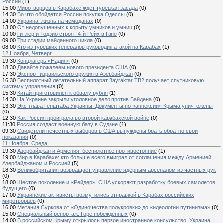
России
(1)
15:00
Миротворцев в Карабахе ждет турецкая засада
(0)
14:30
Во что обойдется России покупка Одессы
(0)
14:00
Украина: жизнь на чемоданах
(0)
13:00
От недопущенных к корыту умников и умниц
(0)
10:00
Гитлер и Тодзио строят 4-й Рейх в Гане
(0)
09:00
Три стадии майданного цикла
(0)
08:00
Кто из турецких генералов руководил атакой на Карабах
(1)
12 Ноября, Четверг
19:30
Концлагерь «Надия»
(0)
18:30
Давайте пожалеем нового президента США
(0)
17:30
Экспорт израильского оружия в Азербайджан
(0)
16:30
Беспилотный летательный аппарат Bayraktar TB2 получает спутниковую
систему управления
(0)
15:30
Китай приготовился к обвалу рубля
(1)
14:30
На Украине закрыли уголовное дело против Байдена
(0)
13:30
Экс-глава Генштаба Украины: Документы по «аннексии» Крыма уничтожены
(0)
12:30
Как Россия проиграла во второй карабахской войне
(0)
11:30
Россия создаст военную базу в Судане
(1)
09:30
Свидетели нечестных выборов в США вынуждены брать обратно свои
показания
(0)
11 Ноября, Среда
19:30
Азербайджан и Армения: беспилотное противостояние
(1)
19:00
Мир в Карабахе: кто больше всего выиграл от соглашения между Арменией,
Азербайджаном и Россией
(5)
18:30
Великобритания возвращает управление ядерным арсеналом из частных рук
(0)
18:00
Шестое поколение и «Рейдер»: США ускоряют разработку боевых самолетов
будущего
(0)
17:00
Украинские активисты возмутились отправкой в Карабах российских
миротворцев
(0)
16:00
Метания Суркова от «Одиночества полукровки» до «идеологии путинизма»
(0)
15:00
Специальный репортаж. Горе побежденных
(0)
14:00
В российском Крыму открылось первое иностранное консульство, Украина