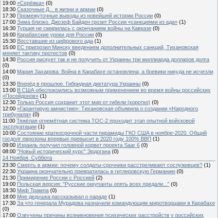
19:00
«Серёжка»
(0)
18:30
Сказочные Д... в жизни и армии
(0)
17:30
Промежуточные выводы из новейшей истории России
(0)
17:00
Зима близко. Джозеф Байден грозит России «санкциями из ада»
(1)
16:30
Турция не смирилась с окончанием войны на Кавказе
(0)
16:00
Карабахские уроки для России
(0)
15:30
Восставшие из цифрового ада
(1)
15:00
ЕС пригрозил Минску введением дополнительных санкций, Тихановская
меняет тактику протестов
(0)
14:30
Россия рискует так и не получить от Украины три миллиарда долларов долга
(0)
14:00
Мария Захарова: Война в Карабахе остановлена, а боевики никуда не исчезли
(0)
13:30
Вперёд в прошлое. Гибридная диктатура Украины
(0)
13:00
В США обеспокоились возможным применением во время войны российских
«Посейдонов»
(1)
12:30
Только Россия сохранит этот мир от гибели (коротко)
(0)
12:00
«Гарантирую амнистию»: Тихановская объявила о создании «Народного
трибунала»
(0)
11:00
Тяжёлая огнемётная система ТОС-2 проходит этап опытной войсковой
эксплуатации
(1)
10:00
Состояние краткосрочной части пирамиды ГКО США в ноябре-2020. Общий
госдолг еврозоны впервые превысит в 2020 году 100% ВВП
(1)
09:00
Израиль получил головной корвет проекта Saar 6
(0)
08:00
"Новый исторический курс" Эрдогана
(0)
14 Ноября, Суббота
23:30
Смерть в армии: почему солдаты-срочники расстреливают сослуживцев?
(1)
22:30
Украина окончательно превратилась в гитлеровскую Германию
(0)
21:30
Примирение России с Россией
(2)
19:00
Польская версия: "Русские оккупанты опять всех предали..."
(0)
18:30
Миф Трампа
(0)
18:00
Мне дедушка рассказывал о параде
(1)
17:30
За что генерала Мурадова назначили командующим миротворцами в Карабахе
(0)
17:00
Озвучены причины возникновения психических расстройств у российских