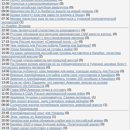
12:00
Упоротые и самоизолированные
(0)
11:00
Вторая китайская палубная авиагруппа
(0)
09:00
Мародерство ВСУ в Донбассе вышло на новый уровень
(1)
08:00
Казаки помогут властям навести порядок в Крыму
(0)
07:30
Москве предстоит еще не раз столкнуться с турецкой геополитической
экспансией
(1)
17 Ноября, Вторник
22:00
Ложь белорусской статистики по коронавирусу
(0)
21:30
Русские обскакали все ведущие американские СМИ вместе взятые.
(0)
18:00
Россия запаздывает с восстановлением империи
(0)
17:15
Когда Россия достроит «Северный поток – 2»
(0)
17:00
Чем чревата для России победа Трампа или Байдена?
(0)
16:00
Уроки Карабаха. Россия не готова к войне
(1)
15:00
Из каких гарнизонов российская техника доставлена в Карабах: логистика
миротворческой миссии
(2)
15:00
Русская угроза нависла над польской мечтой
(0)
14:00
На Украине возник ажиотаж из-за «обнаруженного» в турецких архивах Брест-
Литовского мирного договора
(0)
14:00
Клинтон публикует план Америки для мира: хорошая новость для России
(0)
13:40
Военные Азербайджана случайно сняли свое уничтожение в Карабахе
(0)
13:25
Армения и Азербайджан обменялись телами 200 погибших в Карабахе
(0)
13:00
Если не уйдёт Пашинян, что ожидает Армению: версии на основе
сложившихся обстоятельств
(0)
12:00
Глава МИД Армении подал в отставку
(0)
11:00
Выборы в США: Раскол американской нации online
(0)
10:00
Академик Чучалин о коронавирусе. Свежее интервью.
(1)
09:00
Мир пошел вразнос, надо следовать новым веяниям
(0)
08:00
Солдатские матери потребовали запретить армейский жаргон
(1)
16 Ноября, Понедельник
23:45
Азербайджанский опыт для Украины
(0)
21:00
Эрик, парень из Доминиона
(1)
20:00
Карабахская война обнажила слабое место российской армии
(5)
19:30
Карабах-2020 и наши будущие войны. Политический анализ
(0)
19:15
Трамп начал подготовку к реваншу
(0)