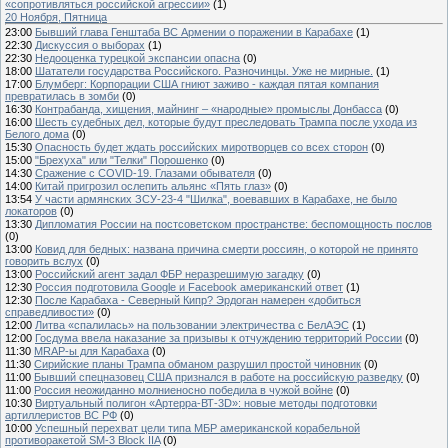
«сопротивляться российской агрессии»
(1)
20 Ноября, Пятница
23:00
Бывший глава Генштаба ВС Армении о поражении в Карабахе
(1)
22:30
Дискуссия о выборах
(1)
22:30
Недооценка турецкой экспансии опасна
(0)
18:00
Шататели государства Российского. Разночинцы. Уже не мирные.
(1)
17:00
Блумберг: Корпорации США гниют заживо - каждая пятая компания
превратилась в зомби
(0)
16:30
Контрабанда, хищения, майнинг – «народные» промыслы Донбасса
(0)
16:00
Шесть судебных дел, которые будут преследовать Трампа после ухода из
Белого дома
(0)
15:30
Опасность будет ждать российских миротворцев со всех сторон
(0)
15:00
"Брехуха" или "Телки" Порошенко
(0)
14:30
Сражение с COVID-19. Глазами обывателя
(0)
14:00
Китай пригрозил ослепить альянс «Пять глаз»
(0)
13:54
У части армянских ЗСУ-23-4 "Шилка", воевавших в Карабахе, не было
локаторов
(0)
13:30
Дипломатия России на постсоветском пространстве: беспомощность послов
(0)
13:00
Ковид для бедных: названа причина смерти россиян, о которой не принято
говорить вслух
(0)
13:00
Российский агент задал ФБР неразрешимую загадку
(0)
12:30
Россия подготовила Google и Facebook американский ответ
(1)
12:30
После Карабаха - Северный Кипр? Эрдоган намерен «добиться
справедливости»
(0)
12:00
Литва «спалилась» на пользовании электричества с БелАЭС
(1)
12:00
Госдума ввела наказание за призывы к отчуждению территорий России
(0)
11:30
MRAP-ы для Карабаха
(0)
11:30
Сирийские планы Трампа обманом разрушил простой чиновник
(0)
11:00
Бывший спецназовец США признался в работе на российскую разведку
(0)
11:00
Россия неожиданно молниеносно победила в чужой войне
(0)
10:30
Виртуальный полигон «Артерра-ВТ-3D»: новые методы подготовки
артиллеристов ВС РФ
(0)
10:00
Успешный перехват цели типа МБР американской корабельной
противоракетой SM-3 Block IIA
(0)