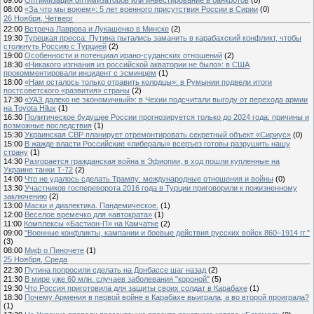
09:00
Оптимизация оптимизаторов или инвестирование в банкротов
(0)
08:00
«За что мы воюем»: 5 лет военного присутствия России в Сирии
(0)
26 Ноября, Четверг
22:00
Встреча Лаврова и Лукашенко в Минске
(2)
19:30
Турецкая пресса: Путина пытались заманить в карабахский конфликт, чтобы
столкнуть Россию с Турцией
(2)
19:00
Особенности и потенциал ирано-суданских отношений
(2)
18:30
«Никакого изгнания из российской акватории не было»: в США
прокомментировали инцидент с эсминцем
(1)
18:00
«Нам осталось только отравить колодцы»: в Румынии подвели итоги
постсоветского «развития» страны
(2)
17:30
«УАЗ далеко не экономичный»: в Чехии подсчитали выгоду от перехода армии
на Toyota Hilux
(1)
16:30
Политическое будущее России прогнозируется только до 2024 года: причины и
возможные последствия
(1)
15:30
Украинская СВР планирует отремонтировать секретный объект «Сириус»
(0)
15:00
В жажде власти Российские «либералы» всеръез готовы разрушить нашу
страну
(1)
14:30
Разгорается гражданская война в Эфиопии, в ход пошли купленные на
Украине танки Т-72
(2)
14:00
Что не удалось сделать Трампу: международные отношения и войны
(0)
13:30
Участников госпереворота 2016 года в Турции приговорили к пожизненному
заключению
(2)
13:00
Маски и диалектика. Пандемическое.
(1)
12:00
Веселое времечко для «автократа»
(1)
11:00
Комплексы «Бастион-П» на Камчатке
(2)
09:00
"Военные конфликты, кампании и боевые действия русских войск 860–1914 гг."
(3)
08:00
Миф о Пиночете
(1)
25 Ноября, Среда
22:30
Путина попросили сделать на Донбассе шаг назад
(2)
21:30
В мире уже 60 млн. случаев заболевания "короной"
(5)
19:30
Что Россия приготовила для защиты своих солдат в Карабахе
(1)
18:30
Почему Армения в первой войне в Карабахе выиграла, а во второй проиграла?
(1)