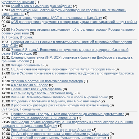
угрожает санкциями
(1)
13:00
Какой была бы Америка Джо Байдена?
(2)
11:00
Альтернативный шелковый путь и расширение еврозоны на юг закопаны
окончательно.
(2)
10:00
Заместитель директора ЦАСТ о соглашении по Карабаху
(0)
09:00
ФСБ рассекретила документы о зверствах украинских карателей в годы войны
(1)
08:00
На Украине подготовили законопроект об отселении граждан России на время
боевых действий
(3)
10 Ноября, Вторник
19:31
Победит ли НАТО Россию в гипотетической Третьей мировой войне: версия
СМИ США
(0)
19:00
"Черный Январь": Воспоминания русского морского офицера о бакинской
резне 1991-го года.
(0)
18:31
Командир ополчения ЛНР: ВСУ готовятся к броску на Донбассе с выходом к
границам России
(1)
18:00
Четыре социализма
(0)
17:31
США не считают уйгуров, воюющих против Китая, террористами
(0)
17:00
Как в Украине призывают к военной зачистке Донбасса по примеру Карабаха
(1)
16:30
Украина в состоянии политического флюгера
(1)
15:30
А в это время в Европе
(0)
15:00
Паломничество к «демократии»
(0)
14:30
А если не будут брать – отключим воду!
(0)
14:00
Военные Великобритании заговорили о новой мировой войне
(0)
13:00
Что делать с богатыми и бедными, или А оно нам надо?
(2)
12:00
В российской разведке рассказали, откуда мог взяться ковид
(0)
09 Ноября, Понедельник
23:51
Профессионалы Госдумы. Кем они работали до избрания депутатами?
(0)
23:29
Протесты в Хабаровске. 7-8 ноября 2020
(1)
21:45
Шуши сдан, армия Азербайджана - на подступах к Степанакерту, а Пашинян
направляет поздравления Байдену
(4)
20:30
Российский вертолет сбит на территории Армении
(3)
19:00
США выбрали нового охотника за российскими субмаринами
(0)
18:30
О понятийной пропасти между бухгалтером и финансистом.
(1)