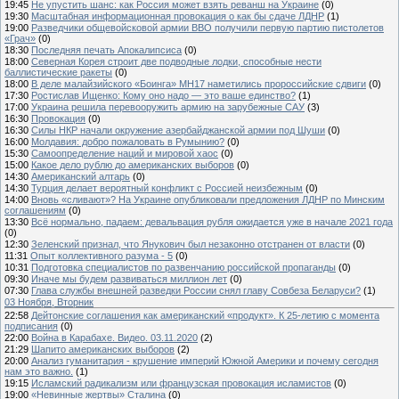
19:45
Не упустить шанс: как Россия может взять реванш на Украине
(0)
19:30
Масштабная информационная провокация о как бы сдаче ЛДНР
(1)
19:00
Разведчики общевойсковой армии ВВО получили первую партию пистолетов
«Грач»
(0)
18:30
Последняя печать Апокалипсиса
(0)
18:00
Северная Корея строит две подводные лодки, способные нести
баллистические ракеты
(0)
18:00
В деле малайзийского «Боинга» МН17 наметились пророссийские сдвиги
(0)
17:30
Ростислав Ищенко: Кому оно надо — это ваше единство?
(1)
17:00
Украина решила перевооружить армию на зарубежные САУ
(3)
16:30
Провокация
(0)
16:30
Силы НКР начали окружение азербайджанской армии под Шуши
(0)
16:00
Молдавия: добро пожаловать в Румынию?
(0)
15:30
Самоопределение наций и мировой хаос
(0)
15:00
Какое дело рублю до американских выборов
(0)
14:30
Американский алтарь
(0)
14:30
Турция делает вероятный конфликт с Россией неизбежным
(0)
14:00
Вновь «сливают»? На Украине опубликовали предложения ЛДНР по Минским
соглашениям
(0)
13:30
Всё нормально, падаем: девальвация рубля ожидается уже в начале 2021 года
(0)
12:30
Зеленский признал, что Янукович был незаконно отстранен от власти
(0)
11:31
Опыт коллективного разума - 5
(0)
10:31
Подготовка специалистов по развенчанию российской пропаганды
(0)
09:30
Иначе мы будем развиваться миллион лет
(0)
07:30
Глава службы внешней разведки России снял главу Совбеза Беларуси?
(1)
03 Ноября, Вторник
22:58
Дейтонские соглашения как американский «продукт». К 25-летию с момента
подписания
(0)
22:00
Война в Карабахе. Видео. 03.11.2020
(2)
21:29
Шапито американских выборов
(2)
20:00
Анализ гуманитария - крушение империй Южной Америки и почему сегодня
нам это важно.
(1)
19:15
Исламский радикализм или французская провокация исламистов
(0)
19:00
«Невинные жертвы» Сталина
(0)