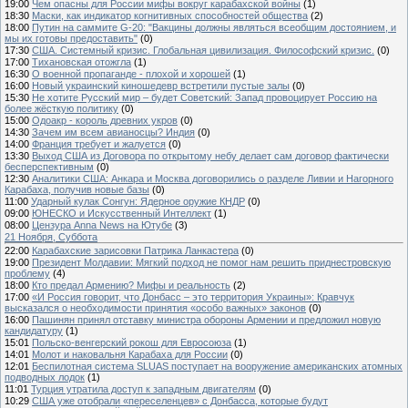
19:00
Чем опасны для России мифы вокруг карабахской войны
(1)
18:30
Маски, как индикатор когнитивных способностей общества
(2)
18:00
Путин на саммите G-20: "Вакцины должны являться всеобщим достоянием, и
мы их готовы предоставить"
(0)
17:30
США. Системный кризис. Глобальная цивилизация. Философский кризис.
(0)
17:00
Тихановская отожгла
(1)
16:30
О военной пропаганде - плохой и хорошей
(1)
16:00
Новый украинский киношедевр встретили пустые залы
(0)
15:30
Не хотите Русский мир – будет Советский: Запад провоцирует Россию на
более жёсткую политику
(0)
15:00
Одоакр - король древних укров
(0)
14:30
Зачем им всем авианосцы? Индия
(0)
14:00
Франция требует и жалуется
(0)
13:30
Выход США из Договора по открытому небу делает сам договор фактически
бесперспективным
(0)
12:30
Аналитики США: Анкара и Москва договорились о разделе Ливии и Нагорного
Карабаха, получив новые базы
(0)
11:00
Ударный кулак Сонгун: Ядерное оружие КНДР
(0)
09:00
ЮНЕСКО и Искусственный Интеллект
(1)
08:00
Цензура Anna News на Ютубе
(3)
21 Ноября, Суббота
22:00
Карабахские зарисовки Патрика Ланкастера
(0)
19:00
Президент Молдавии: Мягкий подход не помог нам решить приднестровскую
проблему
(4)
18:00
Кто предал Армению? Мифы и реальность
(2)
17:00
«И Россия говорит, что Донбасс – это территория Украины»: Кравчук
высказался о необходимости принятия «особо важных» законов
(0)
16:00
Пашинян принял отставку министра обороны Армении и предложил новую
кандидатуру
(1)
15:01
Польско-венгерский рокош для Евросоюза
(1)
14:01
Молот и наковальня Карабаха для России
(0)
12:01
Беспилотная система SLUAS поступает на вооружение американских атомных
подводных лодок
(1)
11:01
Турция утратила доступ к западным двигателям
(0)
10:29
США уже отобрали «переселенцев» с Донбасса, которые будут