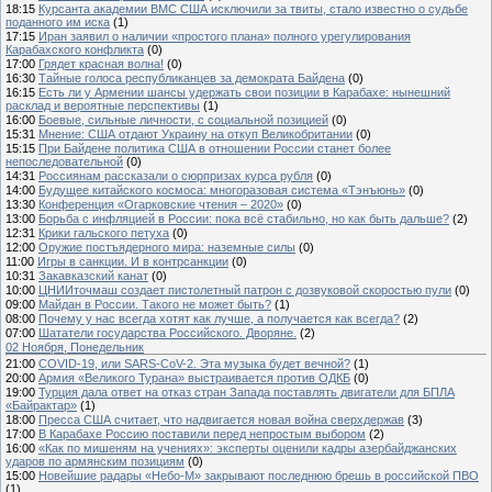
18:15
Курсанта академии ВМС США исключили за твиты, стало известно о судьбе
поданного им иска
(1)
17:15
Иран заявил о наличии «простого плана» полного урегулирования
Карабахского конфликта
(0)
17:00
Грядет красная волна!
(0)
16:30
Тайные голоса республиканцев за демократа Байдена
(0)
16:15
Есть ли у Армении шансы удержать свои позиции в Карабахе: нынешний
расклад и вероятные перспективы
(1)
16:00
Боевые, сильные личности, с социальной позицией
(0)
15:31
Мнение: США отдают Украину на откуп Великобритании
(0)
15:15
При Байдене политика США в отношении России станет более
непоследовательной
(0)
14:31
Россиянам рассказали о сюрпризах курса рубля
(0)
14:00
Будущее китайского космоса: многоразовая система «Тэнъюнь»
(0)
13:30
Конференция «Огарковские чтения – 2020»
(0)
13:00
Борьба с инфляцией в России: пока всё стабильно, но как быть дальше?
(2)
12:31
Крики гальского петуха
(0)
12:00
Оружие постъядерного мира: наземные силы
(0)
11:00
Игры в санкции. И в контрсанкции
(0)
10:31
Закавказский канат
(0)
10:00
ЦНИИточмаш создает пистолетный патрон с дозвуковой скоростью пули
(0)
09:00
Майдан в России. Такого не может быть?
(1)
08:00
Почему у нас всегда хотят как лучше, а получается как всегда?
(2)
07:00
Шататели государства Российского. Дворяне.
(2)
02 Ноября, Понедельник
21:00
COVID-19, или SARS-CoV-2. Эта музыка будет вечной?
(1)
20:00
Армия «Великого Турана» выстраивается против ОДКБ
(0)
19:00
Турция дала ответ на отказ стран Запада поставлять двигатели для БПЛА
«Байрактар»
(1)
18:00
Пресса США считает, что надвигается новая война сверхдержав
(3)
17:00
В Карабахе Россию поставили перед непростым выбором
(2)
16:00
«Как по мишеням на учениях»: эксперты оценили кадры азербайджанских
ударов по армянским позициям
(0)
15:00
Новейшие радары «Небо-М» закрывают последнюю брешь в российской ПВО
(1)