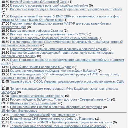
18:30
Великий и оболганный Советский Союз
(1)
18:00
К вопросу о проигрыше во второй карабахской войне
(0)
17:45
Российские миротворцы в Карабахе прервали полет украинских «ястребов»
(0)
17:30
Кандидат в главы Пентагона: У ВМС США есть возможность потопить флот
Китая за 72 часа в Южно-Китайском море
(1)
17:00
Перспективная французская ракета MAST-F для вооружения боевых
вертолетов Tiger
(0)
16:30
Важные военные реформы Сталина
(1)
16:00
Вьетнам закупит модернизированные танки Т-72МС
(0)
15:45
Конфликт в Карабахе вскрыл серьезную уязвимость танков
(1)
15:30
И.о.министра обороны США: Американцы не должны быть народом, который
постоянно с кем-то воюет
(0)
15:00
Правительство одобрило изменения в законах о воинской службе
(0)
14:30
Иран нанёс удар по сопредельной территории после попытки прорыва
боевиков через границу
(0)
14:00
Глава Пентагона сообщил о необходимости завершить все войны с участием
США
(0)
13:45
Первый шаг: зачем России база в Судане
(0)
13:15
Сможет ли Киссинджер разбудить «сонного Джо» Байдена?
(0)
13:00
Главнокомандующий ВСУ поблагодарил инструкторов НАТО за подготовку
Украины к войне с Россией
(0)
11:45
Главный секрет С-300. Украина продала сведения о российских ракетах США
(0)
11:15
Почему командующим миротворцами РФ в Карабахе назначили генерала
Мурадова
(0)
11:00
"Пора принести человечеству весну"
(0)
10:03
Россия победила: Байден и… Трамп достроят «Северный поток – 2»
(0)
09:00
Штрихи к портрету Сьюзан Райс
(0)
08:00
Польша обвинила Россию в попытках испортить ее репутацию
(0)
15 Ноября, Воскресенье
23:30
15 ноября - Всероссийский день призывника
(2)
23:00
Бывший глава СНБ Армении готовил убийство Пашиняна
(1)
21:45
Командир минского ОМОНа Балаба продемонстрировал мягкую силу
(0)
19:30
Территориальные претензии России, Норвегии и США на Арктику
(0)