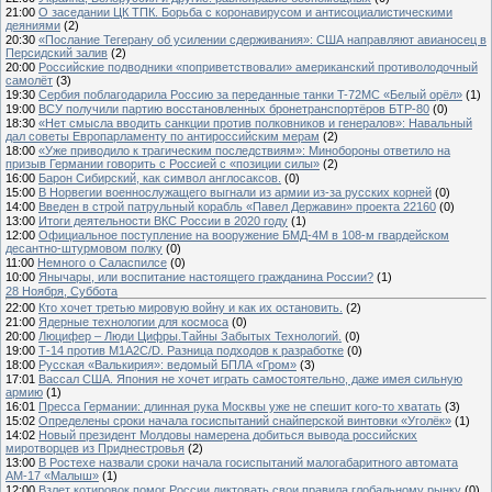
21:00
О заседании ЦК ТПК. Борьба с коронавирусом и антисоциалистическими
деяниями
(2)
20:30
«Послание Тегерану об усилении сдерживания»: США направляют авианосец в
Персидский залив
(2)
20:00
Российские подводники «поприветствовали» американский противолодочный
самолёт
(3)
19:30
Сербия поблагодарила Россию за переданные танки T-72MC «Белый орёл»
(1)
19:00
ВСУ получили партию восстановленных бронетранспортёров БТР-80
(0)
18:30
«Нет смысла вводить санкции против полковников и генералов»: Навальный
дал советы Европарламенту по антироссийским мерам
(2)
18:00
«Уже приводило к трагическим последствиям»: Минобороны ответило на
призыв Германии говорить с Россией с «позиции силы»
(2)
16:00
Барон Сибирский, как символ англосаксов.
(0)
15:00
В Норвегии военнослужащего выгнали из армии из-за русских корней
(0)
14:00
Введен в строй патрульный корабль «Павел Державин» проекта 22160
(0)
13:00
Итоги деятельности ВКС России в 2020 году
(1)
12:00
Официальное поступление на вооружение БМД-4М в 108-м гвардейском
десантно-штурмовом полку
(0)
11:00
Немного о Саласпилсе
(0)
10:00
Янычары, или воспитание настоящего гражданина России?
(1)
28 Ноября, Суббота
22:00
Кто хочет третью мировую войну и как их остановить.
(2)
21:00
Ядерные технологии для космоса
(0)
20:00
Люцифер – Люди Цифры.Тайны Забытых Технологий.
(0)
19:00
Т-14 против M1A2C/D. Разница подходов к разработке
(0)
18:00
Русская «Валькирия»: ведомый БПЛА «Гром»
(3)
17:01
Вассал США. Япония не хочет играть самостоятельно, даже имея сильную
армию
(1)
16:01
Пресса Германии: длинная рука Москвы уже не спешит кого-то хватать
(3)
15:02
Определены сроки начала госиспытаний снайперской винтовки «Уголёк»
(1)
14:02
Новый президент Молдовы намерена добиться вывода российских
миротворцев из Приднестровья
(2)
13:00
В Ростехе назвали сроки начала госиспытаний малогабаритного автомата
АМ-17 «Малыш»
(1)
12:00
Взлет котировок помог России диктовать свои правила глобальному рынку
(0)