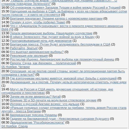
16:30
"Пришло, откуда не ждали - предсказанное для Украины сбывается?" "О
странном поведении Зеленского"
(0)
16:00
Об очередном «сливе» Западом Турции и войне между Россией и Турцией
(0)
15:30
Нарушения на выборах в США: за Байдена у всех на глазах вбрасывают сотни
тысяч голосов — и никто не стесняется
(0)
15:00
Британия предлагает Украине катера с норвежскими ракетами
(0)
14:30
Почему я хочу, чтобы победил Трамп
(0)
14:00
Что с «Адмиралом Кузнецовым»: вести о ремонте единственного авианосца
ВМФ РФ
(0)
13:30
Украли американские выборы. Нашедшему сочувствие
(0)
13:00
В офисе Зеленского: Нас пугают войной за воду в Крыму
(1)
12:30
Разочаровывающая ночь для демократов
(1)
12:00
Британская пресса: Путин будет аплодировать беспорядкам в США
(2)
11:30
Работайте, братья!
(2)
09:30
Кто выиграл американские выборы?
(0)
08:30
Революция или эволюция
(0)
07:30
Ростислав Ищенко. Американские выборы как промежуточный финиш
(0)
06:30
Европа: Скука, как феномен… политический
(0)
05 Ноября, Четверг
20:30
Оппозиция, но не против своей страны: может ли оппозиционная партия быть
солидарна с властью?
(0)
20:15
Где взяточникам несладко живётся: мировой опыт борьбы с коррупцией
(0)
20:00
Деноминация: за и против. Почему нельзя категорически отметать чужие идеи
(1)
19:45
Могут ли Россия и США иметь дружеские отношения: об истории, дне
сегодняшнем и перспективах
(0)
18:00
Зачем им всем авианосцы? Китай
(0)
17:00
Влияние 3D и 5D-печати на модульное стрелковое оружие
(0)
16:00
Интерес к русской Арктике возрос: что дальше
(1)
15:00
«Раньше голодных солдат отправляли за грибами, теперь армия России стала
другой» - пресса Британии
(0)
11:30
Американская трясина Украины
(0)
09:30
Гадание на баклажановой гуще - Невозможные сценарии будущего
(0)
08:30
Двадцатилетие "Рособоронэкспорта"
(0)
04 Ноября, Среда