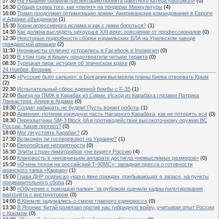
17:30
На Украине провели презентацию проекта ракетного катера «Богомол»
(0)
16:30
Общая схема того, как «пилят» на тендерах Минкультуры
(4)
16:00
Трамп продолжил оптимизацию армии: Американские командования в Европе
и Африке объединили
(1)
15:30
Корни агрессивного ислама и как с ними бороться?
(1)
14:30
Как должна выглядеть цензура в XXI веке: пояснение от профессионалов
(0)
12:30
Некоторые подробности сборки израильских БЛА на Уральском заводе
гражданской авиации
(2)
11:30
Неонацисты отлично устроились в Facebook и Instagram
(0)
10:30
В этом году в Крыму предотвратили четыре теракта
(0)
08:30
Турецкая лира: история об эпическом крахе
(0)
24 Ноября, Вторник
23:45
«Русские бьют сильно»: в Болгарии высмеяли планы Киева отвоевать Крым
(2)
22:30
Испытательный сброс ядерной бомбы с F-35
(1)
22:00
Выезд на ПМЖ в Карабах из Сирии. Исход из Карабаха глазами Патрика
Ланкастера. Алиев в Агдаме
(0)
19:30
Солдат набирать не будем! Пусть воюют роботы
(1)
19:00
Армения: потеряв изрядную часть Нагорного Карабаха, как не потерять всё
(0)
18:30
Перехватчики SM-3 Block IIA в противодействии высокоточному оружию ВС
России. Каков прогноз?
(0)
18:00
Мог ли устоять Карабах?
(2)
17:30
Возможен ли госпереворот на Украине?
(1)
17:00
Европейские неприятности
(0)
16:30
Элиты стран-лимитрофов «не видят» Россию
(4)
16:00
Клановость в чиновничьем аппарате достигла «немыслимых размеров»
(0)
15:30
«Очень похож на российский Т-90МС»: западная пресса о готовности
иранского танка «Каррар»
(1)
15:00
Глава ДНР подписал указ о явке граждан, пребывающих в запасе, на пункты
предварительного сбора
(2)
14:30
«Обучение с помощью палки»: за рубежом оценили кадры пилотирования
вертолёта с инструктором
(0)
14:00
В Кремле задумались о смене главного единоросса
(0)
13:30
В Японии: Китай развязал против нас гибридную войну, учитывая опыт России
с Крымом
(0)