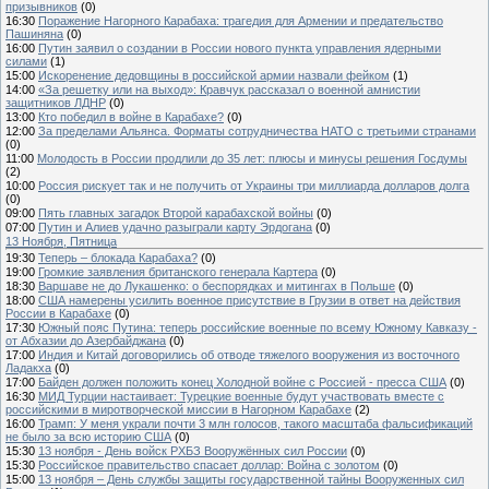
призывников
(0)
16:30
Поражение Нагорного Карабаха: трагедия для Армении и предательство
Пашиняна
(0)
16:00
Путин заявил о создании в России нового пункта управления ядерными
силами
(1)
15:00
Искоренение дедовщины в российской армии назвали фейком
(1)
14:00
«За решетку или на выход»: Кравчук рассказал о военной амнистии
защитников ЛДНР
(0)
13:00
Кто победил в войне в Карабахе?
(0)
12:00
За пределами Альянса. Форматы сотрудничества НАТО с третьими странами
(0)
11:00
Молодость в России продлили до 35 лет: плюсы и минусы решения Госдумы
(2)
10:00
Россия рискует так и не получить от Украины три миллиарда долларов долга
(0)
09:00
Пять главных загадок Второй карабахской войны
(0)
07:00
Путин и Алиев удачно разыграли карту Эрдогана
(0)
13 Ноября, Пятница
19:30
Теперь – блокада Карабаха?
(0)
19:00
Громкие заявления британского генерала Картера
(0)
18:30
Варшаве не до Лукашенко: о беспорядках и митингах в Польше
(0)
18:00
США намерены усилить военное присутствие в Грузии в ответ на действия
России в Карабахе
(0)
17:30
Южный пояс Путина: теперь российские военные по всему Южному Кавказу -
от Абхазии до Азербайджана
(0)
17:00
Индия и Китай договорились об отводе тяжелого вооружения из восточного
Ладакха
(0)
17:00
Байден должен положить конец Холодной войне с Россией - пресса США
(0)
16:30
МИД Турции настаивает: Турецкие военные будут участвовать вместе с
российскими в миротворческой миссии в Нагорном Карабахе
(2)
16:00
Трамп: У меня украли почти 3 млн голосов, такого масштаба фальсификаций
не было за всю историю США
(0)
15:30
13 ноября - День войск РХБЗ Вооружённых сил России
(0)
15:30
Российское правительство спасает доллар: Война с золотом
(0)
15:00
13 ноября – День службы защиты государственной тайны Вооруженных сил