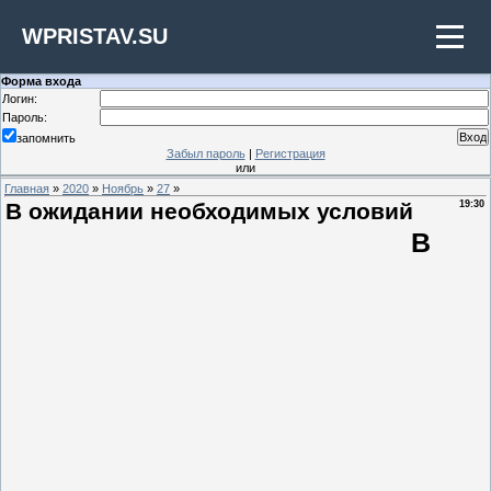
WPRISTAV.SU
Форма входа
Логин:
Пароль:
запомнить
Забыл пароль
|
Регистрация
или
Главная
»
2020
»
Ноябрь
»
27
»
В ожидании необходимых условий
19:30
В