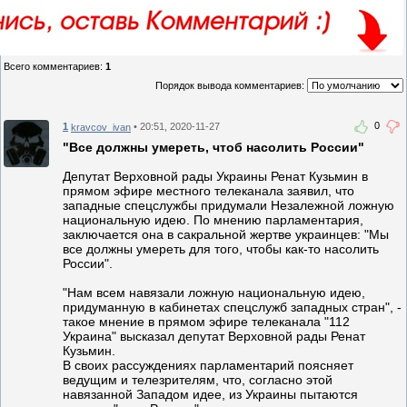
Всего комментариев
:
1
Порядок вывода комментариев:
0
1
• 20:51, 2020-11-27
kravcov_ivan
"Все должны умереть, чтоб насолить России"
Депутат Верховной рады Украины Ренат Кузьмин в
прямом эфире местного телеканала заявил, что
западные спецслужбы придумали Незалежной ложную
национальную идею. По мнению парламентария,
заключается она в сакральной жертве украинцев: "Мы
все должны умереть для того, чтобы как-то насолить
России".
"Нам всем навязали ложную национальную идею,
придуманную в кабинетах спецслужб западных стран", -
такое мнение в прямом эфире телеканала "112
Украина" высказал депутат Верховной рады Ренат
Кузьмин.
В своих рассуждениях парламентарий поясняет
ведущим и телезрителям, что, согласно этой
навязанной Западом идее, из Украины пытаются