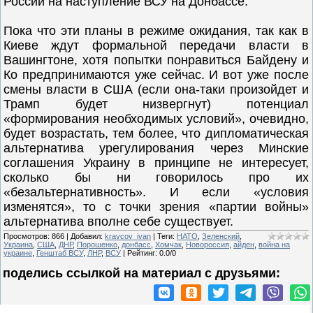
России на наступление ВСУ на Донбассе.
Пока что эти планы в режиме ожидания, так как в
Киеве ждут формальной передачи власти в
Вашингтоне, хотя попытки понравиться Байдену и
Ко предпринимаются уже сейчас. И вот уже после
смены власти в США (если она-таки произойдет и
Трамп будет низвергнут) потенциал
«формирования необходимых условий», очевидно,
будет возрастать, тем более, что дипломатическая
альтернатива урегулирования через Минские
соглашения Украину в принципе не интересует,
сколько бы ни говорилось про их
«безальтернативность». И если «условия
изменятся», то с точки зрения «партии войны»
альтернатива вполне себе существует.
Просмотров
:
866
|
Добавил
:
kravcov_ivan
|
Теги
:
НАТО
,
Зеленский
,
Украина
,
США
,
ДНР
,
Порошенко
,
донбасс
,
Хомчак
,
Новороссия
,
айден
,
война на
украине
,
Генштаб ВСУ
,
ЛНР
,
ВСУ
|
Рейтинг
:
0.0
/
0
поделись ссылкой на материал c друзьями: