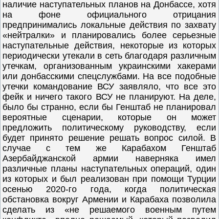
наличие наступательных планов на Донбассе, хотя
на фоне официального отрицания
предпринимались локальные действия по захвату
«нейтралки» и планировались более серьезные
наступательные действия, некоторые из которых
периодически утекали в сеть благодаря различным
утечкам, организованным украинскими хакерами
или донбасскими спецслужбами. На все подобные
утечки командование ВСУ заявляло, что все это
фейк и ничего такого ВСУ не планируют. На деле,
было бы странно, если бы Генштаб не планировал
вероятные сценарии, которые он может
предложить политическому руководству, если
будет принято решение решать вопрос силой. В
случае с тем же Карабахом Генштаб
Азербайджанской армии наверняка имел
различные планы наступательных операций, один
из которых и был реализован при помощи Турции
осенью 2020-го года, когда политическая
обстановка вокруг Армении и Карабаха позволила
сделать из «не решаемого военным путем