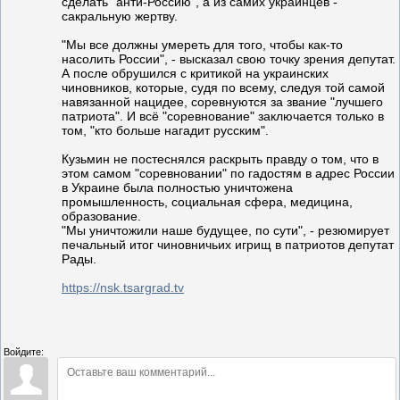
сделать "анти-Россию", а из самих украинцев -
сакральную жертву.
"Мы все должны умереть для того, чтобы как-то
насолить России", - высказал свою точку зрения депутат.
А после обрушился с критикой на украинских
чиновников, которые, судя по всему, следуя той самой
навязанной нацидее, соревнуются за звание "лучшего
патриота". И всё "соревнование" заключается только в
том, "кто больше нагадит русским".
Кузьмин не постеснялся раскрыть правду о том, что в
этом самом "соревновании" по гадостям в адрес России
в Украине была полностью уничтожена
промышленность, социальная сфера, медицина,
образование.
"Мы уничтожили наше будущее, по сути", - резюмирует
печальный итог чиновничьих игрищ в патриотов депутат
Рады.
https://nsk.tsargrad.tv
Войдите: