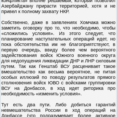
конфликта» вполне решаемый, который позволил
Азербайджану прирасти территорией, хотя и не
привел к полному захвату НКР.
Собственно, даже в заявлениях Хомчака можно
заметить оговорку про то, что необходимо, чтобы
«сложились условия». Из этого следует, что
планирование наступательных операций идет, но
пока обстоятельства им не благоприятствуют, в
первую очередь, ввиду более чем вероятного
задействования войск Южного военного округа
для недопущения ликвидации ДНР и ЛНР силовым
путем. Так как Генштаб ВСУ расценивает такое
вмешательство как весьма вероятное, не питая
особых иллюзий по поводу результатов прямого
столкновения войск ЮВО с войсками группировки
ВСУ на Донбассе, в ход идет риторика про
необходимость «изменить условия».
Тут есть два пути. Либо добиться гарантий
невмешательства России в ход операций на
Донбассе (что подразумевает более активное