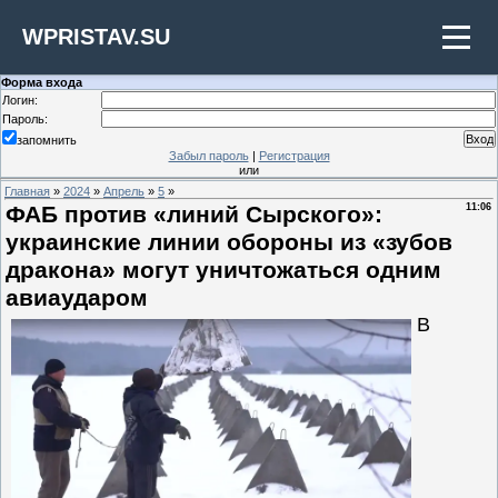
WPRISTAV.SU
Форма входа
Логин:
Пароль:
запомнить
Забыл пароль
|
Регистрация
или
Главная
»
2024
»
Апрель
»
5
»
ФАБ против «линий Сырского»:
11:06
украинские линии обороны из «зубов
дракона» могут уничтожаться одним
авиаударом
В