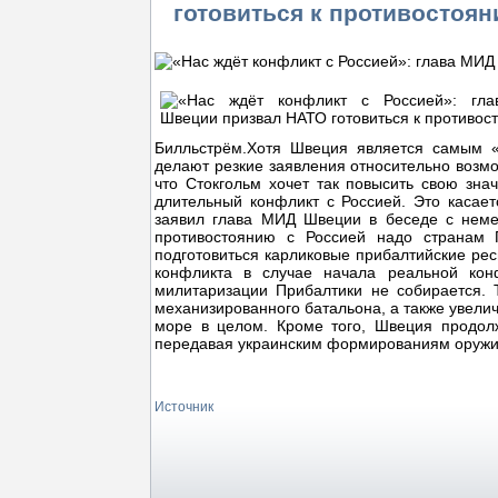
готовиться к противостоя
Билльстрём.Хотя Швеция является самым «
делают резкие заявления относительно возмо
что Стокгольм хочет так повысить свою зна
длительный конфликт с Россией. Это касае
заявил глава МИД Швеции в беседе с немецк
противостоянию с Россией надо странам 
подготовиться карликовые прибалтийские респ
конфликта в случае начала реальной конф
милитаризации Прибалтики не собирается. 
механизированного батальона, а также увелич
море в целом. Кроме того, Швеция продол
передавая украинским формированиям оружи
Источник