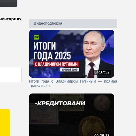
ментариях
Видеоподборка
04:37:52
Итоги года с Владимиром Путиным — прямая
трансляция
00:26:23