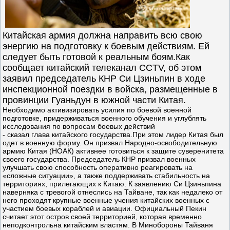
Китайская армия должна направить всю свою
энергию на подготовку к боевым действиям. Ей
следует быть готовой к реальным боям.Как
сообщает китайский телеканал CCTV, об этом
заявил председатель КНР Си Цзиньпин в ходе
инспекционной поездки в войска, размещенные в
провинции Гуаньдун в южной части Китая.
Необходимо активизировать усилия по боевой военной
подготовке, придерживаться военного обучения и углублять
исследования по вопросам боевых действий
- сказал глава китайского государства.При этом лидер Китая был
одет в военную форму. Он призвал Народно-освободительную
армию Китая (НОАК) активнее готовиться к защите суверенитета
своего государства. Председатель КНР призвал военных
улучшать свою способность оперативно реагировать на
«сложные ситуации», а также поддерживать стабильность на
территориях, прилегающих к Китаю. К заявлению Си Цзиньпина
наверняка с тревогой отнеслись на Тайване, так как недалеко от
него проходят крупные военные учения китайских военных с
участием боевых кораблей и авиации. Официальный Пекин
считает этот остров своей территорией, которая временно
неподконтрольна китайским властям. В Минобороны Тайваня