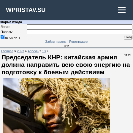
WPRISTAV.SU
Форма входа
Логин:
Пароль:
запомнить
Забыл пароль
|
Регистрация
или
Главная
»
2023
»
Апрель
»
13
»
Председатель КНР: китайская армия
11:20
должна направить всю свою энергию на
подготовку к боевым действиям