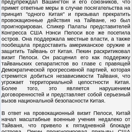
предупреждал Вашингтон и его союзников, что
примет ответные меры в случае посягательства на
принцип "одного Китая" и призывал прекратить
провокационные действия на Тайване, но был
проигнорирован. Спикер Палаты представителей
Конгресса США Нэнси Пелоси все же посетила
остров. Она поддержала местные власти, а также
пообещала предоставить американское оружие и
защитить Тайвань от Китая. Пекин раскритиковал
визит Пелоси. Он расценил его как поддержку
тайваньских сепаратистов во главе с правящей
Демократической прогрессивной партией, которая
стремится добиться независимости Тайваня, что
угрожает территориальной целостности Китая.
Более того, это является нарушением
договоренностей и представляет собой серьезный
вызов национальной безопасности Китая.
В ответ на провокационный визит Пелоси, Китай
начал масштабные военные учения недалеко от
Тайваня, что привело к пятидневной блокаде
острова. Пекин проигнорировал призывы США