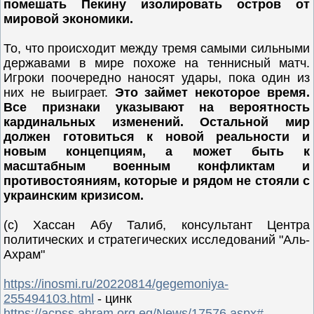
помешать Пекину изолировать остров от
мировой экономики.
То, что происходит между тремя самыми сильными
державами в мире похоже на теннисный матч.
Игроки поочередно наносят удары, пока один из
них не выиграет.
Это займет некоторое время.
Все признаки указывают на вероятность
кардинальных изменений. Остальной мир
должен готовиться к новой реальности и
новым концепциям, а может быть к
масштабным военным конфликтам и
противостояниям, которые и рядом не стояли с
украинским кризисом.
(с) Хассан Абу Талиб, консультант Центра
политических и стратегических исследований "Аль-
Ахрам"
https://inosmi.ru/20220814/gegemoniya-
255494103.html
- цинк
https://acpss.ahram.org.eg/News/17576.aspx#
-