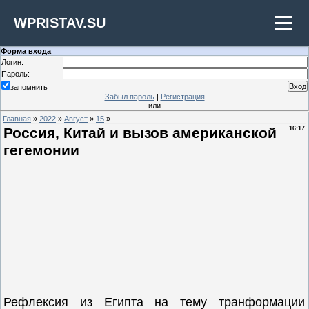
WPRISTAV.SU
Форма входа
Логин:
Пароль:
запомнить
Забыл пароль
|
Регистрация
или
Главная
»
2022
»
Август
»
15
»
Россия, Китай и вызов американской
16:17
гегемонии
Рефлексия из Египта на тему транформации