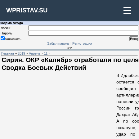
WPRISTAV.SU
Форма входа
Логин:
Пароль:
запомнить
Забыл пароль
|
Регистрация
или
Главная
»
2019
»
Апрель
»
11
»
Сирия. ОКР «Калибр» отработали по целям
Сводка Боевых Действий
В Идлибско
остается 
сообщает
артиллер
нанесли у
России г
Дахрат-Абд
А по соо
накануне
удар по 