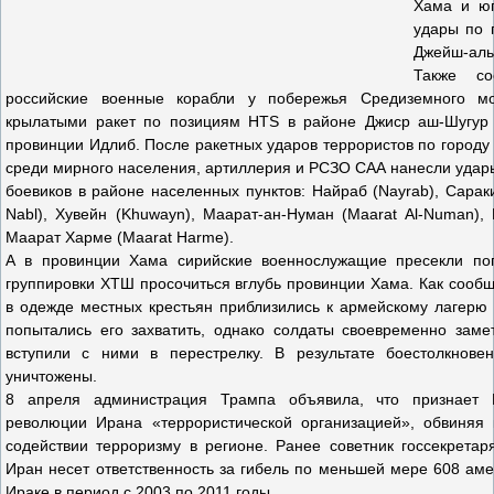
Хама и юг
удары по 
Джейш-аль
Также со
российские военные корабли у побережья Средиземного м
крылатыми ракет по позициям HTS в районе Джиср аш-Шугур (J
провинции Идлиб. После ракетных ударов террористов по город
среди мирного населения, артиллерия и РСЗО САА нанесли удар
боевиков в районе населенных пунктов: Найраб (Nayrab), Сараки
Nabl), Хувейн (Khuwayn), Маарат-ан-Нуман (Maarat Al-Numan),
Маарат Харме (Maarat Harme).
А в провинции Хама сирийские военнослужащие пресекли поп
группировки ХТШ просочиться вглубь провинции Хама. Как сообщ
в одежде местных крестьян приблизились к армейскому лагерю
попытались его захватить, однако солдаты своевременно заме
вступили с ними в перестрелку. В результате боестолкнов
уничтожены.
8 апреля администрация Трампа объявила, что признает 
революции Ирана «террористической организацией», обвиняя
содействии терроризму в регионе. Ранее советник госсекретар
Иран несет ответственность за гибель по меньшей мере 608 ам
Ираке в период с 2003 по 2011 годы.