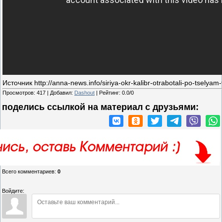
Источник http://anna-news.info/siriya-okr-kalibr-otrabotali-po-tselyam-
Просмотров
:
417
|
Добавил
:
Dashout
|
Рейтинг
:
0.0
/
0
поделись ссылкой на материал c друзьями:
Всего комментариев
:
0
Войдите: