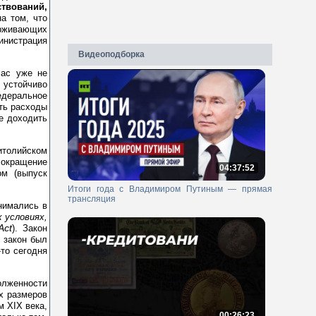
ствований,
а том, что
ерживающих
инистрация
Видеоподборка
час уже не
 устойчиво
деральное
ть расходы
же доходить
итолийском
сокращение
04:37:52
ом (выпуск
Итоги года с Владимиром Путиным — прямая
трансляция
нимались в
 условиях,
Act
). Закон
 закон был
-то сегодня
олженности
х размеров
м XIX века,
00:26:23