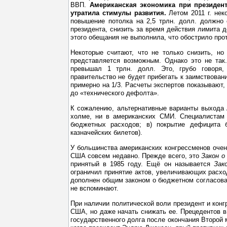
ВВП.
Американская экономика при президент
утратила стимулы развития.
Летом 2011 г. нек
повышение потолка на 2,5 трлн. долл. должно
президента, снизить за время действия лимита
этого обещания не выполнила, что обострило прот
Некоторые считают, что не только снизить, н
представляется возможным. Однако это не так
превышал 1 трлн. долл. Это, грубо говоря,
правительство не будет прибегать к заимствова
примерно на 1/3. Расчеты экспертов показывают,
до «технического дефолта».
К сожалению, альтернативные варианты выхода 
холме, ни в американских СМИ. Специалистам 
бюджетных расходов; в) покрытие дефицита 
казначейских билетов).
У большинства американских конгрессменов очен
США совсем недавно. Прежде всего, это
Закон о
принятый в 1985 году. Ещё он называется
Зак
ограничил принятие актов, увеличивающих расх
дополнен общим законом о бюджетном согласовани
не вспоминают.
При наличии политической воли президент и кон
США, но даже начать снижать ее. Прецедентов в
государственного долга после окончания Второй 