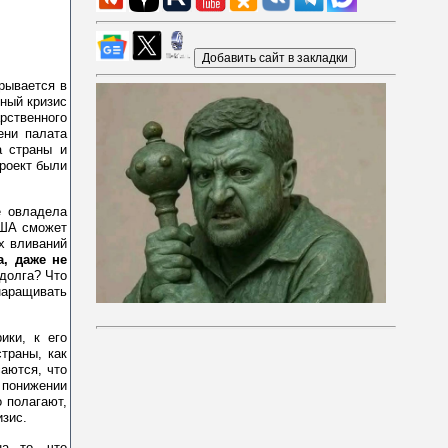
рывается в
ный кризис
рственного
ени палата
а страны и
проект были
е овладела
США сможет
х вливаний
а, даже не
долга? Что
наращивать
ики, к его
траны, как
саются, что
 понижении
 полагают,
изис.
на то, что