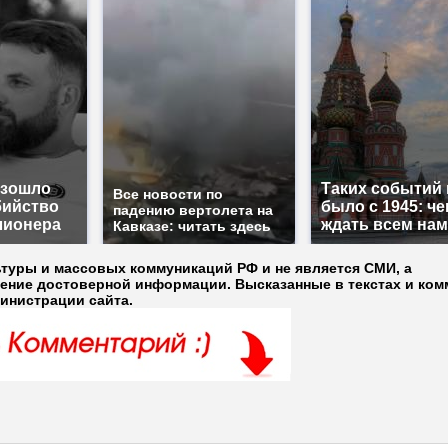
изошло
Таких событий 
Все новости по
бийство
было с 1945: че
падению вертолета на
лионера
ждать всем на
Кавказе: читать здесь
ьтуры и массовых коммуникаций РФ и не является СМИ, а
ление достоверной информации. Высказанные в текстах и ком
министрации сайта.