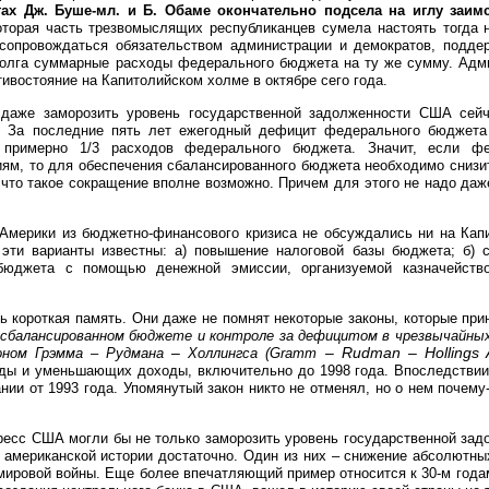
ах Дж. Буше-мл. и Б. Обаме окончательно подсела на иглу заим
оторая часть трезвомыслящих республиканцев сумела настоять тогда н
 сопровождаться обязательством администрации и демократов, подд
 долга суммарные расходы федерального бюджета на ту же сумму. Адм
ивостояние на Капитолийском холме в октябре сего года.
о даже заморозить уровень государственной задолженности США сей
. За последние пять лет ежегодный дефицит федерального бюджета
 примерно 1/3 расходов федерального бюджета. Значит, если фе
ниям, то для обеспечения сбалансированного бюджета необходимо снизи
 что такое сокращение вполне возможно. Причем для этого не надо да
Америки из бюджетно-финансового кризиса не обсуждались ни на Кап
эти варианты известны: а) повышение налоговой базы бюджета; б) 
бюджета с помощью денежной эмиссии, организуемой казначейств
ь короткая память. Они даже не помнят некоторые законы, которые при
 сбалансированном бюджете и контроле за дефицитом в чрезвычайных
–
–
Rudman
–
Hollings 
оном Грэмма – Рудмана
Холлингса (Gramm
оды и уменьшающих доходы, включительно до 1998 года. Впоследствии
и от 1993 года. Упомянутый закон никто не отменял, но о нем почему
гресс США могли бы не только заморозить уровень государственной зад
 американской истории достаточно. Один из них – снижение абсолютны
мировой войны. Еще более впечатляющий пример относится к 30-м года