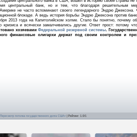
создания центрального банка в США, вошел в историю своей страны не 
емя центральный банк, но и тем, что благодаря решительным ме
Америке не часто вспоминают своего легендарного Эндрю Джексона. 
ционной блокаде. А ведь история борьбы Эндрю Джексона против банк
ября 2013 года на Капитолийском холме. Стало бы понятно, почему о
о кризиса и всячески замалчивались другие. Ответ прост: потому ч
ктовано хозяевами
Федеральной резервной системы
. Государствен
ого финансовые олигархи держат под своим контролем и през
«Пересмотр потолка государственного долга США»
|
Рейтинг
:
1.0
/
1