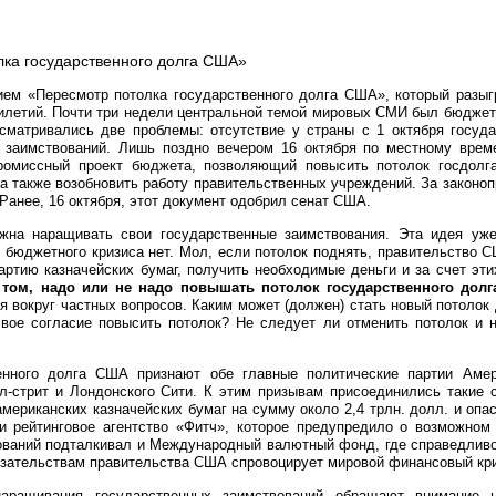
ием «Пересмотр потолка государственного долга США», который разыг
илетий. Почти три недели центральной темой мировых СМИ был бюджет
матривались две проблемы: отсутствие у страны с 1 октября госуда
 заимствований. Лишь поздно вечером 16 октября по местному врем
ромиссный проект бюджета, позволяющий повысить потолок госдолг
 а также возобновить работу правительственных учреждений. За законо
Ранее, 16 октября, этот документ одобрил сенат США.
жна наращивать свои государственные заимствования. Эта идея уж
 бюджетного кризиса нет. Мол, если потолок поднять, правительство 
артию казначейских бумаг, получить необходимые деньги и за счет эти
том, надо или не надо повышать потолок государственного долг
 вокруг частных вопросов. Каким может (должен) стать новый потолок 
свое согласие повысить потолок? Не следует ли отменить потолок и 
енного долга США признают обе главные политические партии Амер
-стрит и Лондонского Сити. К этим призывам присоединились такие с
американских казначейских бумаг на сумму около 2,4 трлн. долл. и опа
и рейтинговое агентство «Фитч», которое предупредило о возможном
ований подталкивал и Международный валютный фонд, где справедливо
язательствам правительства США спровоцирует мировой финансовый кр
наращивания государственных заимствований обращают внимание 