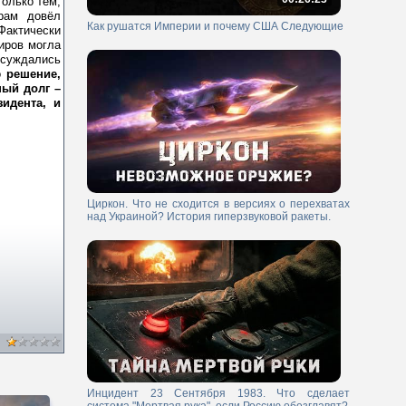
только тем,
рам довёл
Как рушатся Империи и почему США Следующие
Фактически
иров могла
бсуждались
то
решение,
ный долг –
идента, и
Циркон. Что не сходится в версиях о перехватах
над Украиной? История гиперзвуковой ракеты.
Инцидент 23 Сентября 1983. Что сделает