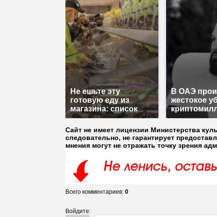
Не ешьте эту
В ОАЭ про
готовую еду из
жестокое у
магазина: список
криптомил
Сайт не имеет лицензии Министерства кул
следовательно, не гарантирует предостав
мнения могут не отражать точку зрения ад
Всего комментариев
:
0
Войдите: