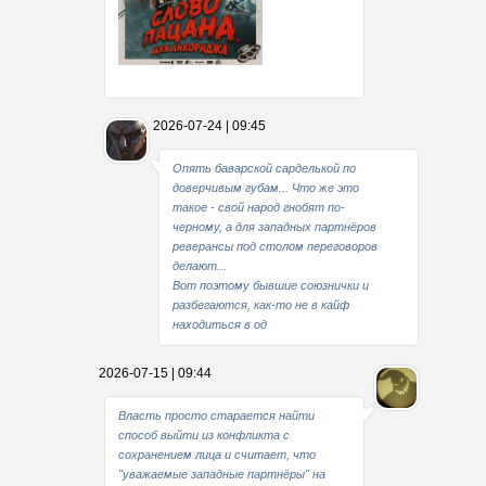
Какие мы стали совестливые..
2026-07-24 | 09:45
В свое время
Опять баварской сарделькой по
доверчивым губам... Что же это
такое - свой народ гнобят по-
черному, а для западных партнёров
реверансы под столом переговоров
делают...
Вот поэтому бывшие союзнички и
разбегаются, как-то не в кайф
находиться в од
2026-07-15 | 09:44
Власть просто старается найти
способ выйти из конфликта с
сохранением лица и считает, что
"уважаемые западные партнёры" на