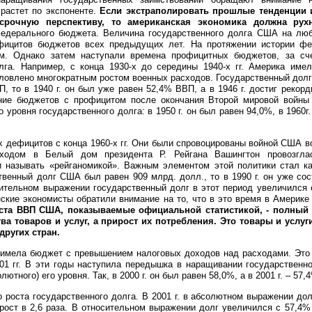
растет по экспоненте.
Если экстраполировать прошлые тенденции 
осрочную перспективу, то американская экономика должна рухн
 федерального бюджета. Величина государственного долга США на лю
фицитов бюджетов всех предыдущих лет. На протяжении истории ф
. Однако затем наступали времена профицитных бюджетов, за сч
лга. Например, с конца 1930-х до середины 1940-х гг. Америка име
овлено многократным ростом военных расходов. Государственный долг
, то в 1940 г. он был уже равен 52,4% ВВП, а в 1946 г. достиг рекорд
ние бюджетов с профицитом после окончания Второй мировой войны
уровня государственного долга: в 1950 г. он был равен 94,0%, в 1960г.
 дефицитов с конца 1960-х гг. Они были спровоцированы войной США в
ходом в Белый дом президента Р. Рейгана Вашингтон провозгла
и называть «рейганомикой». Важным элементом этой политики стал ка
ственный долг США был равен 909 млрд. долл., то в 1990 г. он уже со
осительном выражении государственный долг в этот период увеличился
кие экономисты обратили внимание на то, что в это время в Америке
та ВВП США, показываемые официальной статистикой, - полный 
 товаров и услуг, а прирост их потребления. Это товары и услуг
других стран.
 имела бюджет с превышением налоговых доходов над расходами. Это
001 гг. В эти годы наступила передышка в наращивании государственн
тного) его уровня. Так, в 2000 г. он был равен 58,0%, а в 2001 г. – 57,
 роста государственного долга. В 2001 г. в абсолютном выражении дол
л., рост в 2,6 раза. В относительном выражении долг увеличился с 57,4