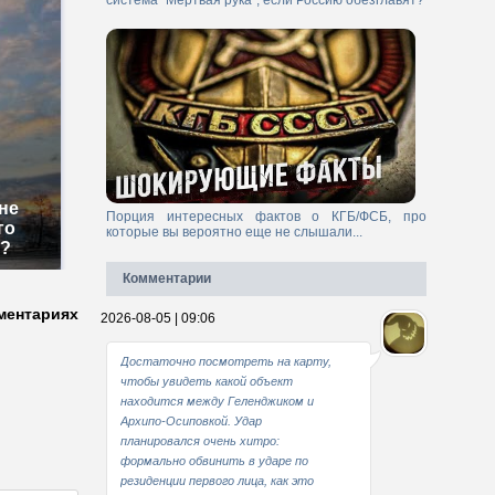
система "Мертвая рука", если Россию обезглавят?
не
Порция интересных фактов о КГБ/ФСБ, про
го
которые вы вероятно еще не слышали...
м?
Комментарии
ментариях
2026-08-05 | 09:06
Достаточно посмотреть на карту,
чтобы увидеть какой объект
находится между Геленджиком и
Архипо-Осиповкой. Удар
планировался очень хитро:
формально обвинить в ударе по
резиденции первого лица, как это