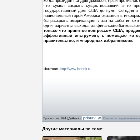
когда президент Эндрю Джексон, ярый противник 
что сумел закрыть существовавший в то вр
государственный долг США до нуля. Сегодня в 
национальный герой Америки оказался в информа
бы раскрыть американцам глаза на события окт
одни варианты выхода из финансово-банковског
только что принятое конгрессом США, проди
эффективный инструмент, с помощью котор
правительство, и «народных избранников».
Источник:
http://www.fondsk.ru
pristav_w
Просмотров
: 874 |
Добавил
:
|
Спектакль под названием 
Другие материалы по теме: