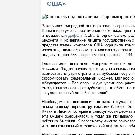
США»
Закончился очередной акт спектакля под назван
Вашингтоне уже на протяжении нескольких десят
и возможный
дефолт
США. В одной связке расс
бюджета и исчерпание лимита государственных
представителей конгресса США одобрила комп
избежать, таким образом, технического дефолта,
поданы голоса 285 конгрессменов, против — 144. 
Главная идея спектакля: Америка может и дол
массами. Людям внушили, что другого выхода из
разместить внутри страны и за рубежом новую п
сформировать федеральный бюджет.
Вопрос о 
обсуждается…
Все споры и дискуссии вращаются
смогут выторговать республиканцы в обмен на 
государственный долг без оглядки?
Необходимость повышения потолка государств
немедленному пересмотру взывали банкиры Уолл
Китай и Япония, которые в совокупности держат 
эти бумаги обесценятся. К тому же призывало 
рейтинга Америки. К пересмотру лимита заимств
что так называемый «технический дефолт» по об
Немногие оппоненты, критикующие политику 