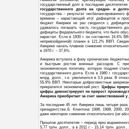
государственный долг в последние десятилетия 
государственного долга на средне- и долг
государства – результат несбалансированного
времени – нарастающий итог дефицитов и про
бюджет Америки не раз сводился с дефицитом
удавалось погашать часть государственного до
дефициты федерального бюджета, что было обусл
нарастал. Если в 1930 г. он составлял 16,6% ВВП
непревзойденной) планки в 121,2% ВВП. Сведе
Америке начать плавное снижение относительного 
в 1970 г. – 37,6%.
Америка вступила в фазу хронических бюджетных
и быстрым ростом военных расходов. С при
экономическую политику, которую позднее стал
государственного долга. Если в 1980 г. государ
млрд. долл., т.е. увеличился в 3,5 раза. В отн
55,9% ВВП. Некоторые добросовестные американс
прекратился экономический рост.
Цифры прирос
цифры демонстрируют не прирост производства
Америка приобретает за счет заимствований у 
За последние 45 лет Америка лишь четыре раза
президентства Б. Клинтона: 1998, 1999, 2000, 2
даже некоторое снижение относительного (не абсолю
Прошлое десятилетие – период ярко выраженного
5,77 трлн. долл., а в 2011 г. - 15,14 трлн. дол