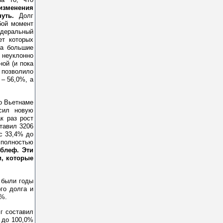
изменения
уть.
Долг
бой момент
едеральный
ет которых
ла большие
 неуклонно
ной (и пока
 позволило
 – 56,0%, а
о Вьетнаме
сил новую
к раз рост
ставил 3206
 с 33,4% до
 полностью
блеф. Эти
и, которые
 были годы
ого долга и
4%.
г составил
% до 100,0%