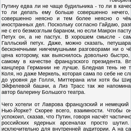
говори
Путину едва ли не чаще будильника - то ли в качес
то ли делать ему больше совершенно нечего,
совершенно неясно и тем более неясно о чём
иностранных дел. Поскольку согласно Гайдаю, разг
не с его безмозглым бараном, но если Макрон пастух
Петух он, а не пастух. В хорошем смысле - са
Галльский петух. Даже, можно сказать, петушар
бесконечными никчемушными разговорами ни о ч
цена которому, как выяснилось довольно быстро,
самому в качестве французского президента. В
канцлера Германии не лучше. Бледная тень не т
Коля, но даже Меркель, которая сама по себе не с
до уровня де Голля, Миттерана или хотя бы Ши
Эйфелевой башни, а Лиз Трасс так же напомина
автор балерину Большого театра.
Чего хотели от Лаврова французский и немецкий
Нью-Йорке? Скорее всего, взаимности. Чтобы о
успокоил, сказав, что Путин, говоря насчёт частич
российских ядерных арсеналах просто шутил
исключительно для внутренней аудитории. А на с