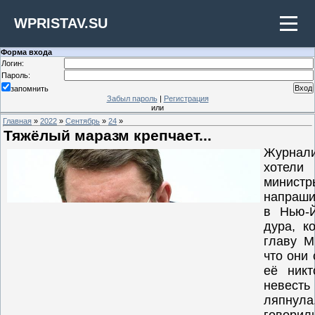
WPRISTAV.SU
Форма входа
Логин:
Пароль:
запомнить
Забыл пароль
|
Регистрация
или
Главная
»
2022
»
Сентябрь
»
24
»
Тяжёлый маразм крепчает...
Журнали
хотели
минис
напраши
в Нью-Й
дура, к
главу М
что они
её никт
невест
ляпнул