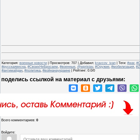
Категория
:
военные новости
|
Просмотров
:
707
|
Добавил
:
kravcov_ivan
|
Теги
:
#war
,
#
#русскаявесна
,
#СвоихНеБросаем
,
#военные
,
@wpristav
,
#Оружие
,
#мобилизация
,
#Z
#антимайдан
,
#политика
,
#войнанаукраине
|
Рейтинг
:
0.0
/
0
поделись ссылкой на материал c друзьями:
Всего комментариев
:
0
Войдите: