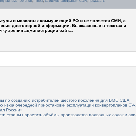
водный
,
вмс
,
Defense
,
чтобы
,
Слишком
,
австралии
,
США
,
продавать
ьтуры и массовых коммуникаций РФ и не является СМИ, а
ление достоверной информации. Высказанные в текстах и
чку зрения администрации сайта.
мы по созданию истребителей шестого поколения для ВМС США
из-за очередной приостановки эксплуатации конвертопланов CV-
нал России»
и страны нарастить объёмы производства подводных лодок и ави