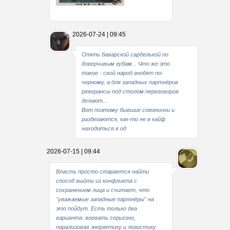
Какие мы стали совестливые..
2026-07-24 | 09:45
В свое время
Опять баварской сарделькой по
доверчивым губам... Что же это
такое - свой народ гнобят по-
черному, а для западных партнёров
реверансы под столом переговоров
делают...
Вот поэтому бывшие союзнички и
разбегаются, как-то не в кайф
находиться в од
2026-07-15 | 09:44
Власть просто старается найти
способ выйти из конфликта с
сохранением лица и считает, что
"уважаемые западные партнёры" на
это пойдут. Есть только два
варианта: воевать серьезно,
парализовав энергетику и логистику