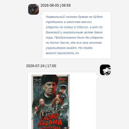
2026-08-05 | 08:59
Нормальный человек думаю не будет
требовать в качестве мести
ударить по пляжу в Одессе, а вот по
Банковой и аналогичным целям давно
пора. Продуктивнее было бы ударить
по Конче-Заспе, где вся эта элитная
укрожыдовня живёт. Но тогда
может прилететь по
2026-07-24 | 17:00