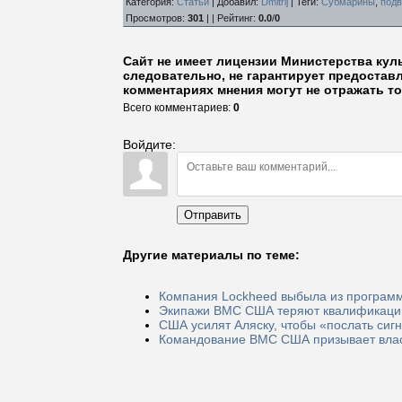
Категория
:
Статьи
|
Добавил
:
Dmitrij
|
Теги
:
Субмарины
,
под
Просмотров
:
301
| |
Рейтинг
:
0.0
/
0
Сайт не имеет лицензии Министерства кул
следовательно, не гарантирует предостав
комментариях мнения могут не отражать то
Всего комментариев
:
0
Войдите:
Отправить
Другие материалы по теме:
Компания Lockheed выбыла из програм
Экипажи ВМС США теряют квалификацию 
США усилят Аляску, чтобы «послать сиг
Командование ВМС США призывает власт