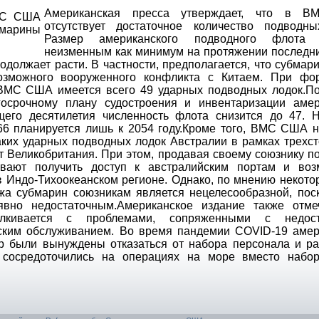
Американская пресса утверждает, что в 
отсутствует достаточное количество подводны
Размер американского подводного флота о
неизменным как минимум на протяжении последни
продолжает расти. В частности, предполагается, что субмар
зможного вооруженного конфликта с Китаем. При фо
 ВМС США имеется всего 49 ударных подводных лодок.П
госрочному плану судостроения и инвентаризации амер
ущего десятилетия численность флота снизится до 47. Н
 66 планируется лишь к 2054 году.Кроме того, ВМС США 
таких ударных подводных лодок Австралии в рамках трехс
т Великобритания. При этом, продавая своему союзнику 
ывают получить доступ к австралийским портам и воз
 Индо-Тихоокеанском регионе. Однако, по мнению некото
жа субмарин союзникам является нецелесообразной, поск
но недостаточным.Американское издание также отмеч
кивается с проблемами, сопряженными с недост
ским обслуживанием. Во время пандемии COVID-19 амер
р были вынуждены отказаться от набора персонала и ра
 сосредоточились на операциях на море вместо набо