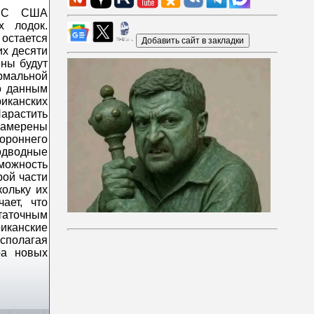
ВМС США
х лодок.
стается
х десяти
ины будут
рмальной
о данным
иканских
арастить
намерены
тороннего
подводные
можность
рой части
ольку их
ает, что
аточным
иканские
сполагая
ра новых