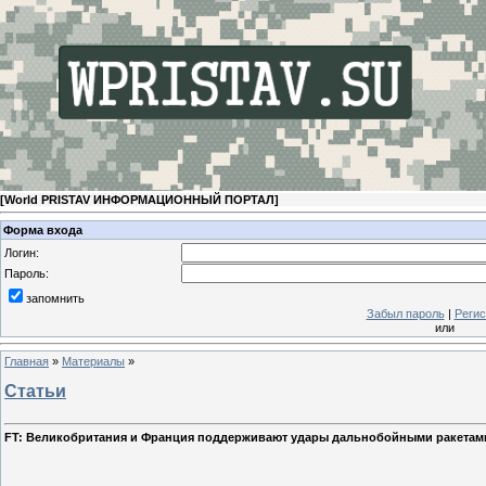
[
World PRISTAV ИНФОРМАЦИОННЫЙ ПОРТАЛ
]
Форма входа
Логин:
Пароль:
запомнить
Забыл пароль
|
Регис
или
Главная
»
Материалы
»
Статьи
FT: Великобритания и Франция поддерживают удары дальнобойными ракетами