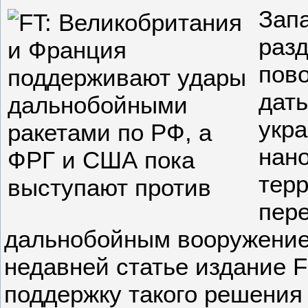
Зап
раз
пов
дат
укр
нано
тер
пер
дальнобойным вооружением
недавней статье издание Fi
поддержку такого решения