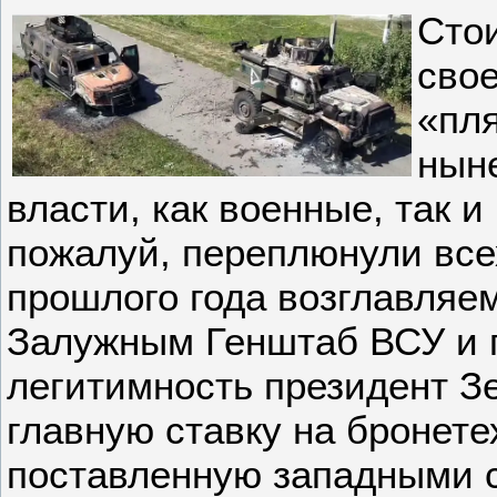
Стои
свое
«пля
нын
власти, как военные, так и
пожалуй, переплюнули все
прошлого года возглавляе
Залужным Генштаб ВСУ и 
легитимность президент З
главную ставку на бронете
поставленную западными 