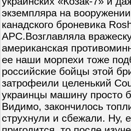
украинских «Козак-7» и да
экземпляра на вооружении
канадского броневика Rosh
APC.Возглавляла вражеск
американская противомин
ее наши морпехи тоже подб
российские бойцы этой бр
затрофеили целенький Cou
украинцы машину просто б
Видимо, закончилось топли
струхнули и сбежали. Ну, 
пригодится, то после изу