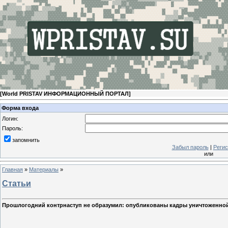
[
World PRISTAV ИНФОРМАЦИОННЫЙ ПОРТАЛ
]
Форма входа
Логин:
Пароль:
запомнить
Забыл пароль
|
Регис
или
Главная
»
Материалы
»
Статьи
Прошлогодний контрнаступ не образумил: опубликованы кадры уничтоженной