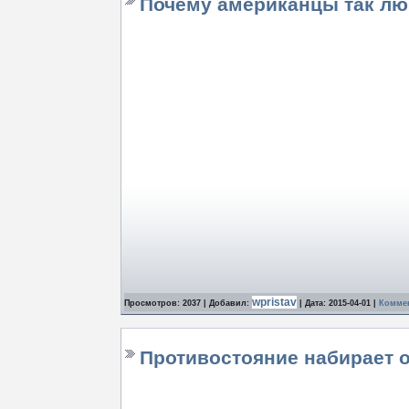
Почему американцы так лю
wpristav
Просмотров: 2037 | Добавил:
| Дата:
2015-04-01
|
Коммен
Противостояние набирает 