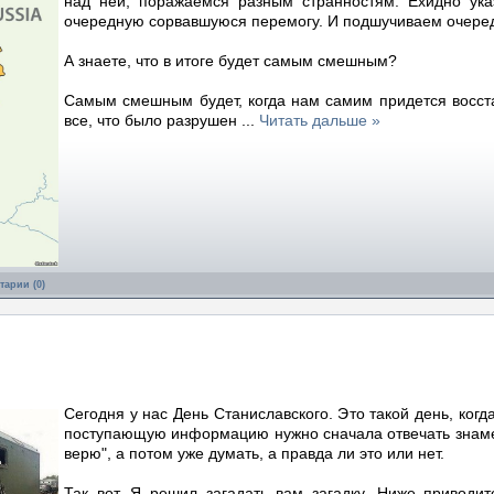
над ней, поражаемся разным странностям. Ехидно ук
очередную сорвавшуюся перемогу. И подшучиваем очеред
А знаете, что в итоге будет самым смешным?
Самым смешным будет, когда нам самим придется восст
все, что было разрушен
...
Читать дальше »
арии (0)
Сегодня у нас День Станиславского. Это такой день, ког
поступающую информацию нужно сначала отвечать знам
верю", а потом уже думать, а правда ли это или нет.
Так вот. Я решил загадать вам загадку. Ниже приводит