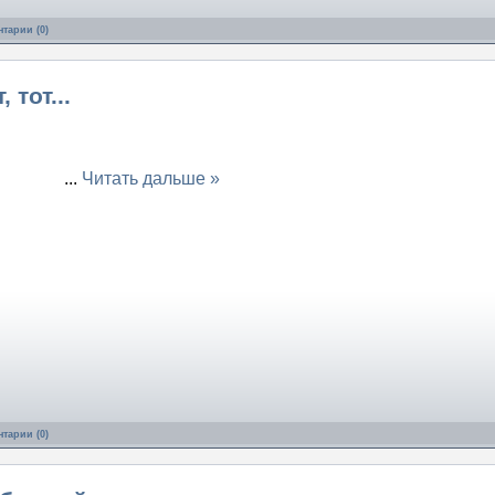
тарии (0)
 тот...
...
Читать дальше »
тарии (0)