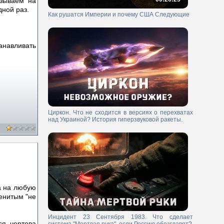
азываем на
ной раз.
Как рушатся Империи и почему США Следующие
анавливать
Циркон. Что не сходится в версиях о перехватах
над Украиной? История гиперзвуковой ракеты.
да на любую
енитым "не
Инцидент 23 Сентября 1983. Что сделает
ся чертова