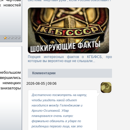
система "Мертвая рука", если Россию обезглавят?
х новостей
Порция интересных фактов о КГБ/ФСБ, про
которые вы вероятно еще не слышали...
небольшом
Комментарии
вершились
 немецких
2026-08-05 | 09:06
ганизаторы
Достаточно посмотреть на карту,
чтобы увидеть какой объект
находится между Геленджиком и
Архипо-Осиповкой. Удар
планировался очень хитро:
формально обвинить в ударе по
резиденции первого лица, как это