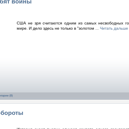
бят войны
США не зря считаются одним из самых несвободных го
мире. И дело здесь не только в "золотом
...
Читать дальше
тарии (0)
обороты