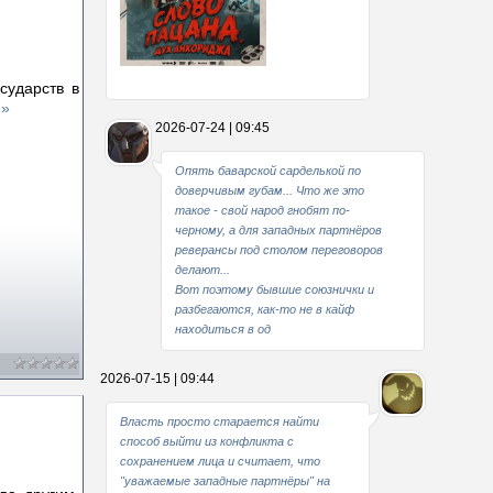
сударств в
Какие мы стали совестливые..
 »
2026-07-24 | 09:45
В свое время
Опять баварской сарделькой по
доверчивым губам... Что же это
такое - свой народ гнобят по-
черному, а для западных партнёров
реверансы под столом переговоров
делают...
Вот поэтому бывшие союзнички и
разбегаются, как-то не в кайф
находиться в од
2026-07-15 | 09:44
Власть просто старается найти
способ выйти из конфликта с
сохранением лица и считает, что
"уважаемые западные партнёры" на