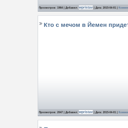
wpristav
Просмотров: 1984 | Добавил:
| Дата:
2015-04-01
|
Коммен
Кто с мечом в Йемен придет,
wpristav
Просмотров: 2047 | Добавил:
| Дата:
2015-04-01
|
Коммен