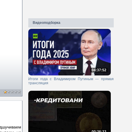
Видеоподборка
04:37:52
Итоги года с Владимиром Путиным — прямая
трансляция
одшучиваем
00:26:23