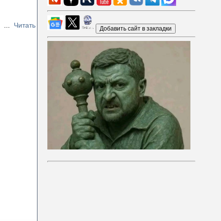
и
...
Читать