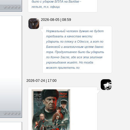
было с ударом БПЛА на Валдае -
нельзя, т.к. офици
2026-08-05 | 08:59
Нормальный человек думаю не будет
требовать в качестве мести
ударить по пляжу в Одессе, а вот по
Банковой и аналогичным целям давно
пора. Продуктивнее было бы ударить
по Конче-Заспе, где вся эта элитная
укрожыдовня живёт. Но тогда
может прилететь по
2026-07-24 | 17:00