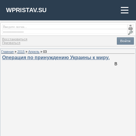
WPRISTAV.SU
Восстановиться
Войти
Призваться
Главная
»
2015
»
Апрель
»
03
Операция по принуждению Украины к миру.
В