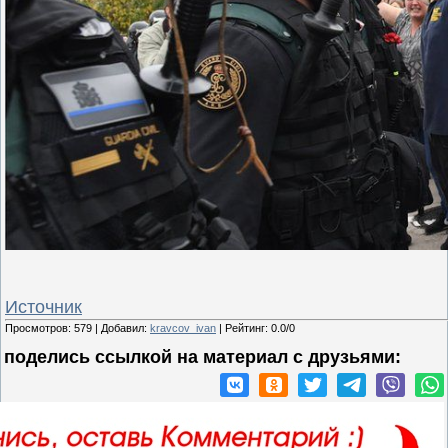
Источник
Просмотров
:
579
|
Добавил
:
kravcov_ivan
|
Рейтинг
:
0.0
/
0
поделись ссылкой на материал c друзьями: