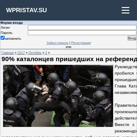
WPRISTAV.SU
Форма входа
Логин:
Пароль:
запомнить
Забыл пароль
|
Регистрация
или
Главная
»
2017
»
Октябрь
»
2
»
90% каталонцев пришедших на референд
Руководст
пробился 
пришедших)
Глава Кат
независимы
Правитель
произошло
действител
Вместе с 
рекоменд