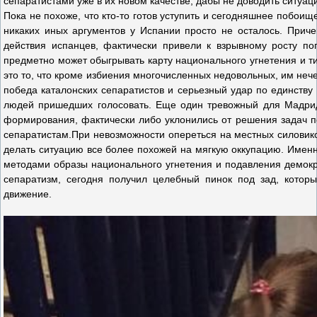
сепаратистами уже в их новом качестве, дабы не доводить ситуац
Пока не похоже, что кто-то готов уступить и сегодняшнее побоище
никаких иных аргументов у Испании просто не осталось. Приче
действия испанцев, фактически привели к взрывному росту поп
предметно может обыгрывать карту национального угнетения и т
это то, что кроме избиения многочисленных недовольных, им неч
победа каталонских сепаратистов и серьезный удар по единству
людей пришедших голосовать. Еще один тревожный для Мадрида
формирования, фактически либо уклонились от решения задач п
сепаратистам.При невозможности опереться на местных силовико
делать ситуацию все более похожей на мягкую оккупацию. Именн
методами образы национального угнетения и подавления демократ
сепаратизм, сегодня получил целебный пинок под зад, котор
движение.