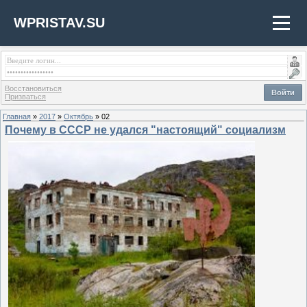
WPRISTAV.SU
Восстановиться
Войти
Призваться
Главная
»
2017
»
Октябрь
»
02
Почему в СССР не удался "настоящий" социализм