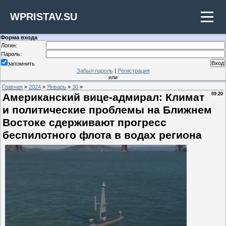
WPRISTAV.SU
Форма входа
Логин:
Пароль:
запомнить
Забыл пароль
|
Регистрация
или
Главная
»
2024
»
Январь
»
30
»
Американский вице-адмирал: Климат
09:20
и политические проблемы на Ближнем
Востоке сдерживают прогресс
беспилотного флота в водах региона