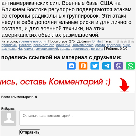
антиамериканских сил. Военные базы США на
Ближнем Востоке регулярно подвергаются атакам
со стороны радикальных группировок. Эти атаки
несут в себе дополнительные риски и для личного
состава, и для военной техники, на этих
американских объектах размещаемой.
Категория
:
военные новости
|
Просмотров
:
275
|
Добавил
:
Dmitrij
|
Теги
:
проблемы
,
Востоке
,
беспилотного
,
ближнем
,
Политические
,
флота
,
прогресс
,
вице-
адмирал:
,
На
,
климат
,
американский
,
водах
,
сдерживают
,
региона
|
Рейтинг
:
0.0
/
0
поделись ссылкой на материал c друзьями:
Всего комментариев
:
0
Войдите:
Отправить