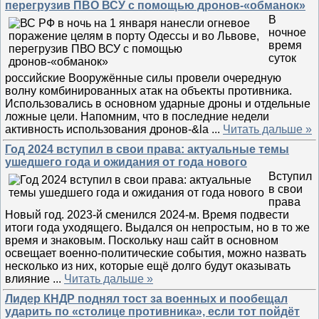
перегрузив ПВО ВСУ с помощью дронов-«обманок»
В
ночное
время
суток
российские Вооружённые силы провели очередную
волну комбинированных атак на объекты противника.
Использовались в основном ударные дроны и отдельные
ложные цели. Напомним, что в последние недели
активность использования дронов-&la
...
Читать дальше »
Год 2024 вступил в свои права: актуальные темы
ушедшего года и ожидания от года нового
Вступил
в свои
права
Новый год. 2023-й сменился 2024-м. Время подвести
итоги года уходящего. Выдался он непростым, но в то же
время и знаковым. Поскольку наш сайт в основном
освещает военно-политические события, можно назвать
несколько из них, которые ещё долго будут оказывать
влияние
...
Читать дальше »
Лидер КНДР поднял тост за военных и пообещал
ударить по «столице противника», если тот пойдёт