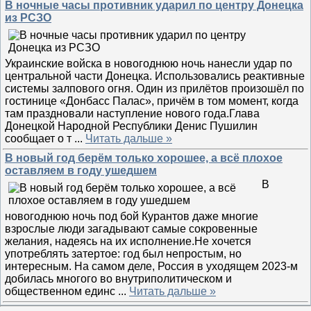
В ночные часы противник ударил по центру Донецка
из РСЗО
Украинские войска в новогоднюю ночь нанесли удар по
центральной части Донецка. Использовались реактивные
системы залпового огня. Один из прилётов произошёл по
гостинице «Донбасс Палас», причём в том момент, когда
там праздновали наступление нового года.Глава
Донецкой Народной Республики Денис Пушилин
сообщает о т
...
Читать дальше »
В новый год берём только хорошее, а всё плохое
оставляем в году ушедшем
В
новогоднюю ночь под бой Курантов даже многие
взрослые люди загадывают самые сокровенные
желания, надеясь на их исполнение.Не хочется
употреблять затертое: год был непростым, но
интересным. На самом деле, Россия в уходящем 2023-м
добилась многого во внутриполитическом и
общественном единс
...
Читать дальше »