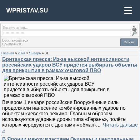
WPRISTAV.SU
Восстановиться
Войти
Призваться
Главная
»
2024
»
Январь
»
01
Британская пресса: Из-за высокой интенсивности
российских ударов ВСУ придётся выбирать объекты
для прикрытия в рамках очаговой ПВО
Вечером 1 января российские Вооружённые силы
продолжили нанесение комбинированных ударов по
объектам киевского режима. Главным образом
используются ударные дроны типа «Герань», полёты
которых чередуются с дронами-«обманк
...
Читать дальше
»
В Японии между властями Окинавы и центральным