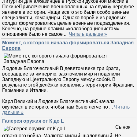
Литургия для албазинцев в Русской духовной миссии в
ПекинеПривлечение военнопленных на службу нередкое
явление в истории. Чаще всего это были особо ценные
специалисты, командиры. Однако порой и из рядовых
солдат формировались целые военные подразделения.
Конечно, на родине к таким «коллаборационистам»
отношение было не самое
...
Читать дальше »
Момент, с которого начала формироваться Западная
Европа
Людовик Благочестивый В девятом веке три брата,
воевавшие за империю, заключили мир и поделили
Западную и Центральную Европу между собой. В
результате этой делёжки появились территории Франции,
Германии и Италии.
Карл Великий и Людовик БлагочестивыйСначала
окунёмся в историю, чтобы нам было легче по
...
Читать
дальше »
Галерея оружия от К до L
Сынок
отважного бойца, Малютка милый, шаловливый, Не