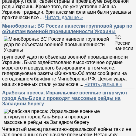
развернул флаг своей страны в президиуме Верховной
рады Украины.Кроме того, по уже устоявшейся на
Украине традиции, британскими флагами были увешаны
практически все
...
Читать дальше »
Минобороны: ВС России нанесли групповой удар по
объектам военной промышленности Украины
ВС
России
нанесли
групповой удар по объектам военной промышленности
Украины. Было задействовано высокоточное оружие
морского и воздушного базирования, в том числе,
гиперзвуковые ракеты «Кинжал».Об этом сообщили на
сегодняшнем брифинге Минобороны РФ. Целью удара
наших военных стали украинские
...
Читать дальше »
Арабская пресса: Израильские военные штурмуют
город Аль-Бира и проводят массовые рейды на
Западном берегу
Четвертый месяц палестино-израильской войны так и не
дал обещанных в ее начале премьером Нетаньяху