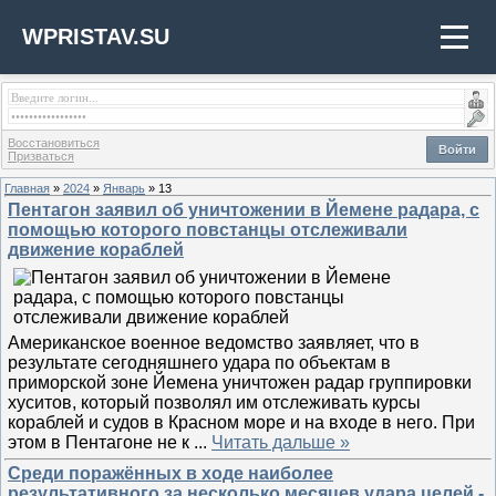
WPRISTAV.SU
Восстановиться
Войти
Призваться
Главная
»
2024
»
Январь
»
13
Пентагон заявил об уничтожении в Йемене радара, с
помощью которого повстанцы отслеживали
движение кораблей
Американское военное ведомство заявляет, что в
результате сегодняшнего удара по объектам в
приморской зоне Йемена уничтожен радар группировки
хуситов, который позволял им отслеживать курсы
кораблей и судов в Красном море и на входе в него. При
этом в Пентагоне не к
...
Читать дальше »
Среди поражённых в ходе наиболее
результативного за несколько месяцев удара целей -