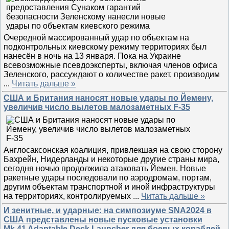
Очередной массированный удар по объектам на
подконтрольных киевскому режиму территориях был
нанесён в ночь на 13 января. Пока на Украине
всевозможные псевдоэксперты, включая членов офиса
Зеленского, рассуждают о количестве ракет, производим
...
Читать дальше »
США и Британия наносят новые удары по Йемену,
увеличив число вылетов малозаметных F-35
Англосаксонская коалиция, привлекшая на свою сторону
Бахрейн, Нидерланды и некоторые другие страны мира,
сегодня ночью продолжила атаковать Йемен. Новые
ракетные удары последовали по аэродромам, портам,
другим объектам транспортной и иной инфраструктуры
на территориях, контролируемых
...
Читать дальше »
И зенитные, и ударные: на симпозиуме SNA2024 в
США представлены новые пусковые установки
Mk.41 Adaptable Deck Launcher для боевых кораблей