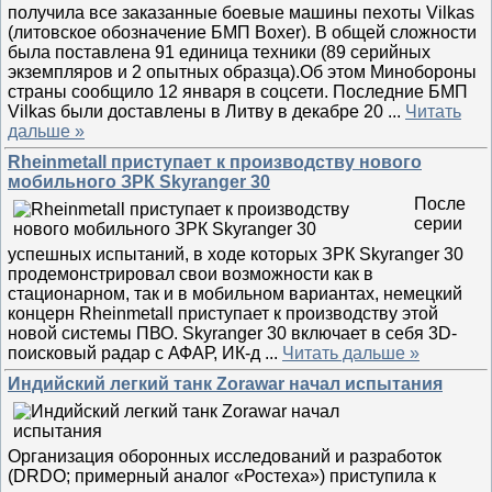
получила все заказанные боевые машины пехоты Vilkas
(литовское обозначение БМП Boxer). В общей сложности
была поставлена 91 единица техники (89 серийных
экземпляров и 2 опытных образца).Об этом Минобороны
страны сообщило 12 января в соцсети. Последние БМП
Vilkas были доставлены в Литву в декабре 20
...
Читать
дальше »
Rheinmetall приступает к производству нового
мобильного ЗРК Skyranger 30
После
серии
успешных испытаний, в ходе которых ЗРК Skyranger 30
продемонстрировал свои возможности как в
стационарном, так и в мобильном вариантах, немецкий
концерн Rheinmetall приступает к производству этой
новой системы ПВО. Skyranger 30 включает в себя 3D-
поисковый радар с АФАР, ИК-д
...
Читать дальше »
Индийский легкий танк Zorawar начал испытания
Организация оборонных исследований и разработок
(DRDO; примерный аналог «Ростеха») приступила к