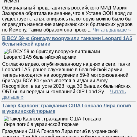
Официальный представитель российского МИД Мария
Захарова обратила внимание, что в Уставе ООН вряд ли
существует статья, опираясь на которую можно было бы
оправдать нанесение американских и британских ударов
по Йемену. Таким образом она проко
...
Читать дальше »
В ВСУ 59-ю бригаду вооружили танками Leopard 1A5
бельгийской армии
Согласно видео, опубликованному на днях в сети, танки
Leopard 1A5, ранее служившие в бельгийской армии,
теперь находятся на вооружении 59-й моторизованной
бригады ВСУ. Как указывается в издании Army
Recognition, в августе 2023 года 30 бывших бельгийских
ОБТ были переданы компанией OIP Land Sy
...
Читать
дальше »
Такер Карлсон: гражданин США Гонсало Лира погиб
в украинской тюрьме
Гражданин США Гонсало Лира погиб в украинской
тюрьме. Там 55-летний журналист и блогер находился за