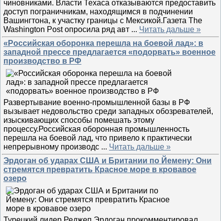
чиновниками. Власти Техаса отказываются предоставить
доступ пограничникам, находящимся в подчинении
Вашингтона, к участку границы с Мексикой.Газета The
Washington Post опросила ряд авт
...
Читать дальше »
«Российская оборонка перешла на боевой лад»: в
западной прессе предлагается «подорвать» военное
производство в РФ
Развертывание военно-промышленной базы в РФ
вызывает недовольство среди западных обозревателей,
изыскивающих способы помешать этому
процессу.Российская оборонная промышленность
перешла на боевой лад, что привело к практически
непрерывному производс
...
Читать дальше »
Эрдоган об ударах США и Британии по Йемену: Они
стремятся превратить Красное море в кровавое
озеро
Турецкий лидер Реджеп Эрдоган прокомментировал