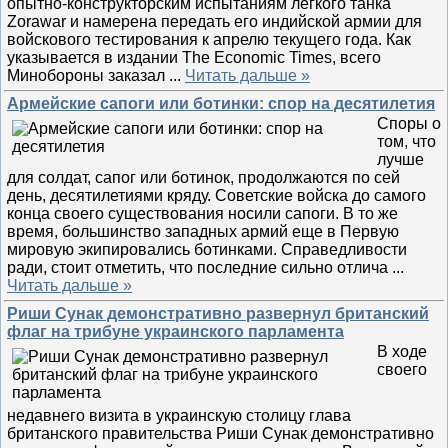
опытно-конструкторским испытаниям легкого танка
Zorawar и намерена передать его индийской армии для
войскового тестирования к апрелю текущего года. Как
указывается в издании The Economic Times, всего
Минобороны заказал
...
Читать дальше »
Армейские сапоги или ботинки: спор на десятилетия
Споры о
том, что
лучше
для солдат, сапог или ботинок, продолжаются по сей
день, десятилетиями кряду. Советские войска до самого
конца своего существования носили сапоги. В то же
время, большинство западных армий еще в Первую
мировую экипировались ботинками. Справедливости
ради, стоит отметить, что последние сильно отлича
...
Читать дальше »
Риши Сунак демонстративно развернул британский
флаг на трибуне украинского парламента
В ходе
своего
недавнего визита в украинскую столицу глава
британского правительства Риши Сунак демонстративно