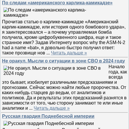
По следам «американского карлика-камикадзе»
Прочитав статью о карлике-камикадзе «Американский
карлик-камикадзе, или история одного бомбового удара»,
я заинтересовался – а почему управляемая бомба
получила, кроме цифробуквенного шифра, еще и такое
странное имя? Задав Интернету вопрос why the ASM-N-2
had a name «bat», я довольно быстро получил ответ:
такое прозвище нов
...
Читать дальше »
Не оракул. Мысли о ситуации в зоне СВО в 2024 году
Начало
года, как
всегда
это бывает, изобилует различными предсказаниями и
прогнозами. Сейчас можно найти любые пророчества. От
каких-нибудь старцев до ведьм, от аналитиков и
политиков. Да и результаты этих предсказаний разнятся в
зависимости от того, чью сторону занимают те или иные
аналитики и
...
Читать дальше »
Русская гвардия Поднебесной империи