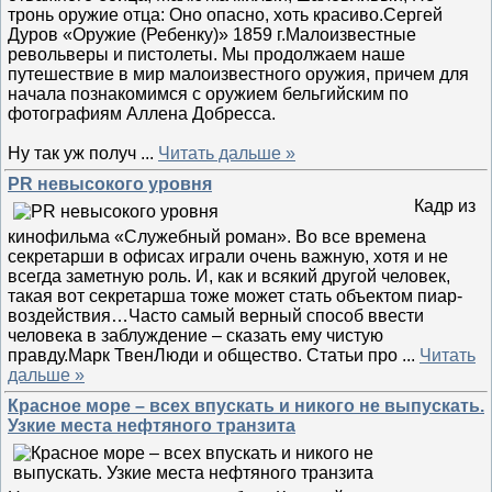
тронь оружие отца: Оно опасно, хоть красиво.Сергей
Дуров «Оружие (Ребенку)» 1859 г.Малоизвестные
револьверы и пистолеты. Мы продолжаем наше
путешествие в мир малоизвестного оружия, причем для
начала познакомимся с оружием бельгийским по
фотографиям Аллена Добресса.
Ну так уж получ
...
Читать дальше »
PR невысокого уровня
Кадр из
кинофильма «Служебный роман». Во все времена
секретарши в офисах играли очень важную, хотя и не
всегда заметную роль. И, как и всякий другой человек,
такая вот секретарша тоже может стать объектом пиар-
воздействия…Часто самый верный способ ввести
человека в заблуждение – сказать ему чистую
правду.Марк ТвенЛюди и общество. Статьи про
...
Читать
дальше »
Красное море – всех впускать и никого не выпускать.
Узкие места нефтяного транзита