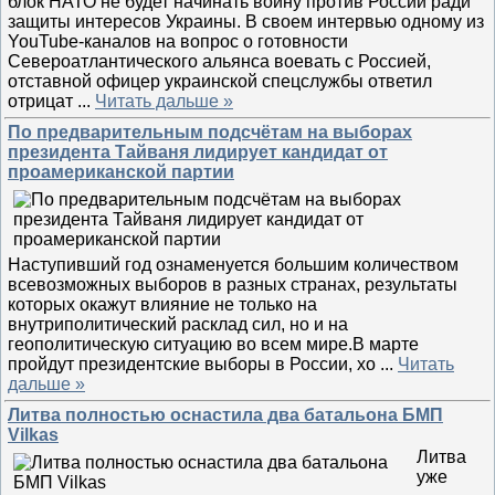
блок НАТО не будет начинать войну против России ради
защиты интересов Украины. В своем интервью одному из
YouTube-каналов на вопрос о готовности
Североатлантического альянса воевать с Россией,
отставной офицер украинской спецслужбы ответил
отрицат
...
Читать дальше »
По предварительным подсчётам на выборах
президента Тайваня лидирует кандидат от
проамериканской партии
Наступивший год ознаменуется большим количеством
всевозможных выборов в разных странах, результаты
которых окажут влияние не только на
внутриполитический расклад сил, но и на
геополитическую ситуацию во всем мире.В марте
пройдут президентские выборы в России, хо
...
Читать
дальше »
Литва полностью оснастила два батальона БМП
Vilkas
Литва
уже