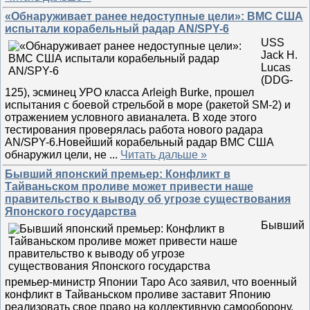
«Обнаруживает ранее недоступные цели»: ВМС США
испытали корабельный радар AN/SPY-6
USS
Jack H.
Lucas
(DDG-
125), эсминец УРО класса Arleigh Burke, прошел
испытания с боевой стрельбой в море (ракетой SM-2) и
отражением условного авианалета. В ходе этого
тестирования проверялась работа нового радара
AN/SPY-6.Новейший корабельный радар ВМС США
обнаружил цели, не
...
Читать дальше »
Бывший японский премьер: Конфликт в
Тайваньском проливе может привести наше
правительство к выводу об угрозе существования
Японского государства
Бывший
премьер-министр Японии Таро Асо заявил, что военный
конфликт в Тайваньском проливе заставит Японию
реализовать свое право на коллективную самооборону,