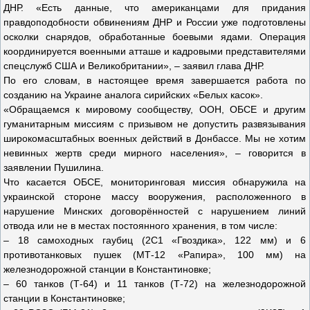
ДНР. «Есть данные, что американцами для придания
правдоподобности обвинениям ДНР и России уже подготовлены
осколки снарядов, обработанные боевыми ядами. Операция
координируется военными атташе и кадровыми представителями
спецслужб США и Великобритании», – заявил глава ДНР.
По его словам, в настоящее время завершается работа по
созданию на Украине аналога сирийских «Белых касок».
«Обращаемся к мировому сообществу, ООН, ОБСЕ и другим
гуманитарным миссиям с призывом не допустить развязывания
широкомасштабных военных действий в Донбассе. Мы не хотим
невинных жертв среди мирного населения», – говорится в
заявлении Пушилина.
Что касается ОБСЕ, мониторинговая миссия обнаружила на
украинской стороне массу вооружения, расположенного в
нарушение Минских договорённостей с нарушением линий
отвода или не в местах постоянного хранения, в том числе:
– 18 самоходных гаубиц (2С1 «Гвоздика», 122 мм) и 6
противотанковых пушек (МТ-12 «Рапира», 100 мм) на
железнодорожной станции в Константиновке;
– 60 танков (Т-64) и 11 танков (Т-72) на железнодорожной
станции в Константиновке;