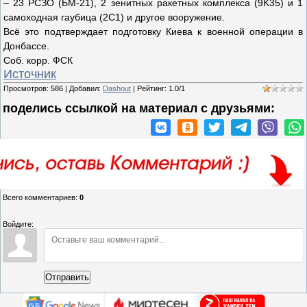
– 23 РСЗО (БМ-21), 2 зенитных ракетных комплекса (9K35) и 1
самоходная гаубица (2С1) и другое вооружение.
Всё это подтверждает подготовку Киева к военной операции в
Донбассе.
Соб. корр. ФСК
Источник
Просмотров
:
586
|
Добавил
:
Dashout
|
Рейтинг
:
1.0
/
1
поделись ссылкой на материал c друзьями:
Всего комментариев
:
0
Войдите:
Отправить