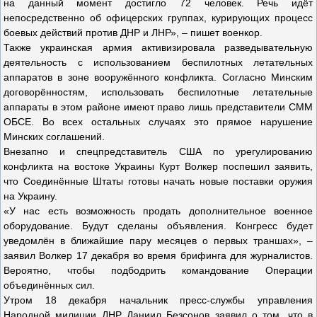
на данный момент достигло 72 человек. Речь идёт
непосредственно об офицерских группах, курирующих процесс
боевых действий против ДНР и ЛНР», – пишет военкор.
Также украинская армия активизировала разведывательную
деятельность с использованием беспилотных летательных
аппаратов в зоне вооружённого конфликта. Согласно Минским
договорённостям, использовать беспилотные летательные
аппараты в этом районе имеют право лишь представители СММ
ОБСЕ. Во всех остальных случаях это прямое нарушение
Минских соглашений.
Внезапно и спецпредставитель США по урегулированию
конфликта на востоке Украины Курт Волкер поспешил заявить,
что Соединённые Штаты готовы начать новые поставки оружия
на Украину.
«У нас есть возможность продать дополнительное военное
оборудование. Будут сделаны объявления. Конгресс будет
уведомлён в ближайшие пару месяцев о первых траншах», –
заявил Волкер 17 декабря во время брифинга для журналистов.
Вероятно, чтобы подбодрить командование Операции
объединённых сил.
Утром 18 декабря начальник пресс-службы управления
Народной милиции ДНР Даниил Безсонов заявил о том, что в