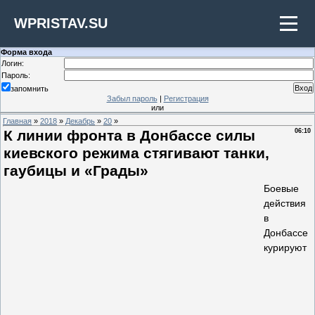
WPRISTAV.SU
Форма входа
Логин:
Пароль:
запомнить
Забыл пароль
|
Регистрация
или
Главная
»
2018
»
Декабрь
»
20
»
К линии фронта в Донбассе силы
06:10
киевского режима стягивают танки,
гаубицы и «Грады»
Боевые
действия
в
Донбассе
курируют