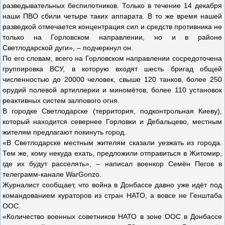
разведывательных беспилотников. Только в течение 14 декабря
наши ПВО сбили четыре таких аппарата. В то же время нашей
разведкой отмечается концентрация сил и средств противника не
только на Горловском направлении, но и в районе
Светлодарской дуги», – подчеркнул он.
По его словам, всего на Горловском направлении сосредоточена
группировка ВСУ, в которую входят шесть бригад общей
численностью до 20000 человек, свыше 120 танков, более 250
орудий полевой артиллерии и миномётов, более 110 установок
реактивных систем залпового огня.
В городке Светлодарске (территория, подконтрольная Киеву),
который находится севернее Горловки и Дебальцево, местным
жителям предлагают покинуть город.
«В Светлодарске местным жителям сказали уезжать из города.
Тем же, кому некуда ехать, предложили отправиться в Житомир,
где их будут расселять», – написал военкор Семён Пегов в
телеграмм-канале WarGonzo.
Журналист сообщает, что война в Донбассе давно уже идёт под
командованием кураторов из стран НАТО, а вовсе не Генштаба
ООС.
«Количество военных советников НАТО в зоне ООС в Донбассе