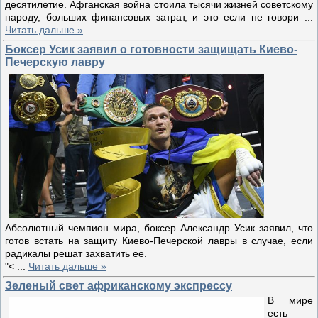
десятилетие. Афганская война стоила тысячи жизней советскому
народу, больших финансовых затрат, и это если не говори
...
Читать дальше »
Боксер Усик заявил о готовности защищать Киево-
Печерскую лавру
Абсолютный чемпион мира, боксер Александр Усик заявил, что
готов встать на защиту Киево-Печерской лавры в случае, если
радикалы решат захватить ее.
"<
...
Читать дальше »
Зеленый свет африканскому экспрессу
В мире
есть