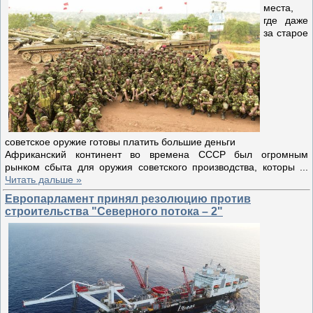
места,
где даже
за старое
советское оружие готовы платить большие деньги
Африканский континент во времена СССР был огромным
рынком сбыта для оружия советского производства, которы
...
Читать дальше »
Европарламент принял резолюцию против
строительства "Северного потока – 2"