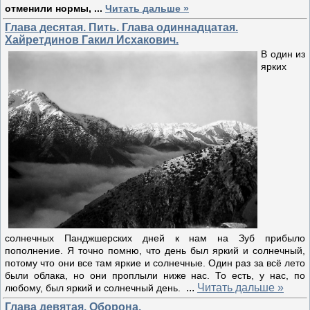
отменили нормы,
...
Читать дальше »
Глава десятая. Пить. Глава одиннадцатая.
Хайретдинов Гакил Исхакович.
В один из
ярких
солнечных Панджшерских дней к нам на Зуб прибыло
пополнение. Я точно помню, что день был яркий и солнечный,
потому что они все там яркие и солнечные. Один раз за всё лето
были облака, но они проплыли ниже нас. То есть, у нас, по
...
Читать дальше »
любому, был яркий и солнечный день.
Глава девятая. Оборона.