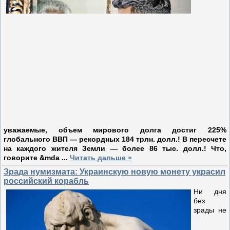
уважаемые, объем мирового долга достиг 225%
глобального ВВП — рекордных 184 трлн. долл.! В пересчете
на каждого жителя Земли — более 86 тыс. долл.! Что,
говорите &mda
...
Читать дальше »
Зрада нумизмата: Украинскую новую монету украсил
российский корабль
Ни дня
без
зрады не