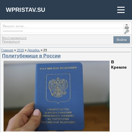
WPRISTAV.SU
Восстановиться
Войти
Призваться
Главная
»
2018
»
Декабрь
»
23
Политубежище в России
В
Кремле