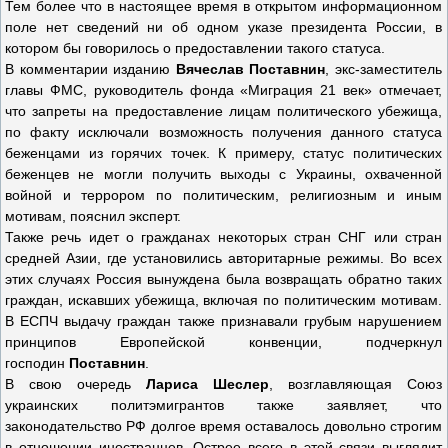
Тем более что в настоящее время в открытом информационном
поле нет сведений ни об одном указе президента России, в
котором бы говорилось о предоставлении такого статуса.
В комментарии изданию
Вячеслав Поставнин
, экс-заместитель
главы ФМС, руководитель фонда «Миграция 21 век» отмечает,
что запреты на предоставление лицам политического убежища,
по факту исключали возможность получения данного статуса
беженцами из горячих точек. К примеру, статус политических
беженцев не могли получить выходы с Украины, охваченной
войной и террором по политическим, религиозным и иным
мотивам, пояснил эксперт.
Также речь идет о гражданах некоторых стран СНГ или стран
средней Азии, где установились авторитарные режимы. Во всех
этих случаях Россия вынуждена была возвращать обратно таких
граждан, искавших убежища, включая по политическим мотивам.
В ЕСПЧ выдачу граждан также признавали грубым нарушением
принципов Европейской конвенции, подчеркнул
господин
Поставнин
.
В свою очередь
Лариса Шеслер
, возглавляющая Союз
украинских политэмигрантов также заявляет, что
законодательство РФ долгое время оставалось довольно строгим
в отношении иностранцев. Острее всего в этой связи выглядит