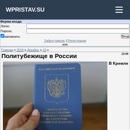
WPRISTAV.SU
Форма входа
Логин:
Пароль:
запомнить
Забыл пароль
|
Регистрация
или
Главная
»
2018
»
Декабрь
»
23
»
Политубежище в России
23:09
В Кремле