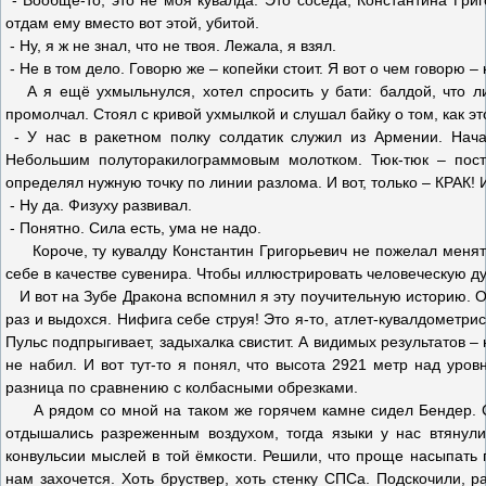
- Вообще-то, это не моя кувалда. Это соседа, Константина Григ
отдам ему вместо вот этой, убитой.
- Ну, я ж не знал, что не твоя. Лежала, я взял.
- Не в том дело. Говорю же – копейки стоит. Я вот о чем говорю –
А я ещё ухмыльнулся, хотел спросить у бати: балдой, что ли,
промолчал. Стоял с кривой ухмылкой и слушал байку о том, как э
- У нас в ракетном полку солдатик служил из Армении. Нача
Небольшим полуторакилограммовым молотком. Тюк-тюк – посту
определял нужную точку по линии разлома. И вот, только – КРАК! 
- Ну да. Физуху развивал.
- Понятно. Сила есть, ума не надо.
Короче, ту кувалду Константин Григорьевич не пожелал менять 
себе в качестве сувенира. Чтобы иллюстрировать человеческую ду
И вот на Зубе Дракона вспомнил я эту поучительную историю. От
раз и выдохся. Нифига себе струя! Это я-то, атлет-кувалдометрис
Пульс подпрыгивает, задыхалка свистит. А видимых результатов – 
не набил. И вот тут-то я понял, что высота 2921 метр над уров
разница по сравнению с колбасными обрезками.
А рядом со мной на таком же горячем камне сидел Бендер. С 
отдышались разреженным воздухом, тогда языки у нас втянули
конвульсии мыслей в той ёмкости. Решили, что проще насыпать 
нам захочется. Хоть бруствер, хоть стенку СПСа. Подскочили, 