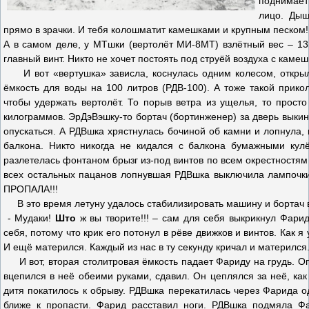
поднимает
лицо. Дыш
прямо в зрачки. И тебя колошматит камешками и крупным песком!
А в самом деле, у МТшки (вертолёт МИ-8МТ) взлётный вес – 13
главный винт. Никто не хочет постоять под струёй воздуха с каме
И вот «вертушка» зависла, коснулась одним колесом, открыла
ёмкость для воды на 100 литров (РДВ-100). А тоже такой прикол
чтобы удержать вертолёт. То порыв ветра из ущелья, то просто
килограммов. ЭрДэВэшку-то бортач (бортинженер) за дверь выкину
опускаться. А РДВшка хрястнулась бочиной об камни и лопнула, 
балкона. Никто никогда не кидался с балкона бумажными кул
разлетелась фонтаном брызг из-под винтов по всем окрестностям 
всех остальных пацанов лопнувшая РДВшка выключила лампочки
ПРОПАЛА!!!
В это время летуну удалось стабилизировать машину и бортач 
- Мудаки!
Што
ж вы творите!!! – сам для себя выкрикнул Фари
себя, потому что крик его потонул в рёве движков и винтов. Как я
И ещё матерился. Каждый из нас в ту секунду кричал и матерился.
И вот, вторая столитровая ёмкость падает Фариду на грудь. Оп
вцепился в неё обеими руками, сдавил. Он цеплялся за неё, как 
дитя покатилось к обрыву. РДВшка перекатилась через Фарида о
ближе к пропасти. Фарид расставил ноги. РДВшка подмяла Фа