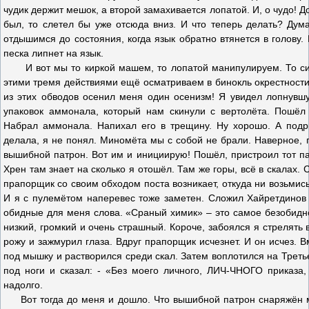
чудик держит мешок, а второй замахивается лопатой. И, о чудо! До
был, то слетел бы уже отсюда вниз. И что теперь делать? Дум
отдышимся до состояния, когда язык обратно втянется в голову.
песка липнет на язык.
И вот мы то киркой машем, то лопатой манипулируем. То сид
этими тремя действиями ещё осматриваем в бинокль окрестности.
из этих обводов осенил меня один осенизм! Я увидел лопнувшу
упаковок аммонала, который нам скинули с вертолёта. Пошёл
Набрал аммонала. Напихал его в трещину. Ну хорошо. А подр
делала, я не понял. Миномёта мы с собой не брали. Наверное, п
вышибной патрон. Вот им и инициирую! Пошёл, пристроил тот пат
Хрен там знает на сколько я отошёл. Там же горы, всё в скалах. 
прапорщик со своим обходом поста возникает, откуда ни возьмис
И я с пулемётом наперевес тоже заметен. Сложил Хайретдинов 
обидные для меня слова. «Сраный химик» – это самое безобидно
низкий, громкий и очень страшный. Короче, забоялся я стрелять
рожу и зажмурил глаза. Вдруг прапорщик исчезнет. И он исчез.
под мышку и растворился среди скал. Затем воплотился на Треть
под ноги и сказал: - «Без моего личного, ЛИЧ-ЧНОГО приказа,
надолго.
Вот тогда до меня и дошло. Что вышибной патрон снаряжён м