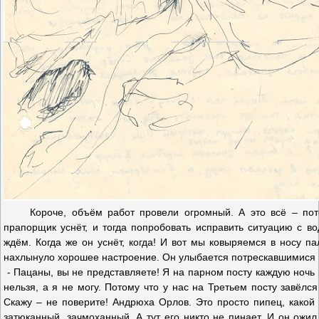
Короче, объём работ провели огромный. А это всё – потери
прапорщик уснёт, и тогда попробовать исправить ситуацию с в
ждём. Когда же он уснёт, когда! И вот мы ковыряемся в носу п
нахлынуло хорошее настроение. Он улыбается потрескавшимися г
- Пацаны, вы не представляете! Я на парном посту каждую ночь п
нельзя, а я не могу. Потому что у нас на Третьем посту завёлся
Скажу – не поверите! Андрюха Орлов. Это просто пипец, какой 
затюканный, зачмоханный. А тут его никто не пинает. И он ожил,