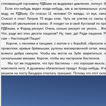
стягивающий горловину РДВшки не выдержал давления, лопнул. И
Если кто-нибудь видел когда-нибудь, как в экстремальных усло
воду, не РДВшку. Он спасал 11 человек! От жажды, от мук, свя
Спасал и спас! Литров 70 воды спас. Чуть не улетев со скалы в
приказ об увольнении в запас. И поедет он в свой Кустанай по п
РДВэшек, и Фарид рискует. Очень сильно рискует не уехать... Жи
Что, ради вот этих десяти пацанов? Ну, таки, да! Ради пацанов. Р
сам – Настоящий Пацан!
Короче, с песнями и танцами, с матом и с борьбой, сбросили нам
проволоки, кривые брёвнышки, рулоны маскировочной сетки, меш
всякого добра скинули. Чтобы мы могли на Зубе закрепиться, 
сигнальными минами. Короче, чтобы мы настроили бастионов.
Мы тут же подумали, что про бастионы – это хорошая мысль. По
комплекте нету. А душманы обязательно придут. Когда-нибудь. И в
решили на посту Бендера откопать траншею. Потому что этот скло