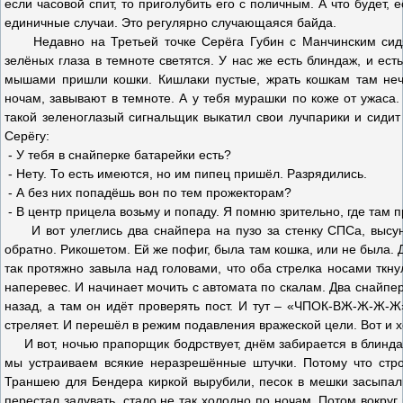
если часовой спит, то приголубить его с поличным. А что будет,
единичные случаи. Это регулярно случающаяся байда.
Недавно на Третьей точке Серёга Губин с Манчинским сидят, 
зелёных глаза в темноте светятся. У нас же есть блиндаж, и ест
мышами пришли кошки. Кишлаки пустые, жрать кошкам там нече
ночам, завывают в темноте. А у тебя мурашки по коже от ужаса. 
такой зеленоглазый сигнальщик выкатил свои лучпарики и сидит 
Серёгу:
- У тебя в снайперке батарейки есть?
- Нету. То есть имеются, но им пипец пришёл. Разрядились.
- А без них попадёшь вон по тем прожекторам?
- В центр прицела возьму и попаду. Я помню зрительно, где там 
И вот улеглись два снайпера на пузо за стенку СПСа, высунул
обратно. Рикошетом. Ей же пофиг, была там кошка, или не была. 
так протяжно завыла над головами, что оба стрелка носами ткнул
наперевес. И начинает мочить с автомата по скалам. Два снайпер
назад, а там он идёт проверять пост. И тут – «ЧПОК-ВЖ-Ж-Ж-Ж»
стреляет. И перешёл в режим подавления вражеской цели. Вот и х
И вот, ночью прапорщик бодрствует, днём забирается в блиндаж н
мы устраиваем всякие неразрешённые штучки. Потому что стр
Траншею для Бендера киркой вырубили, песок в мешки засыпал
перестал задувать, стало не так холодно по ночам. Потом вокру