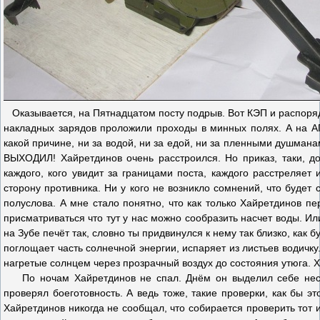
Оказывается, на Пятнадцатом посту подрыв. Вот КЭП и распоряд
накладных зарядов проложили проходы в минных полях. А на АГ
какой причине, ни за водой, ни за едой, ни за пленными душмана
ВЫХОДИЛ! Хайретдинов очень расстроился. Но приказ, таки, до
каждого, кого увидит за границами поста, каждого расстреляет
сторону противника. Ни у кого не возникло сомнений, что будет
полуслова. А мне стало понятно, что как только Хайретдинов пе
присматриваться что тут у нас можно сообразить насчет воды. Ил
на Зубе печёт так, словно ты придвинулся к нему так близко, как бу
поглощает часть солнечной энергии, испаряет из листьев водичку. 
нагретые солнцем через прозрачный воздух до состояния утюга. 
По ночам Хайретдинов не спал. Днём он выделил себе нескол
проверял боеготовность. А ведь тоже, такие проверки, как бы эт
Хайретдинов никогда не сообщал, что собирается проверить тот и