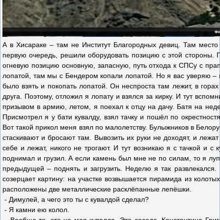
А в Хисараке – там не Институт Благородных девиц. Там место
первую очередь, решили оборудовать позицию с этой стороны. П
огневую позицию основную, запасную, путь отхода к СПСу с пра
лопатой, там мы с Бендером копали лопатой. Но я вас уверяю – г
было взять и покопать лопатой. Он неспроста там лежит, в горах
друга. Поэтому, отложил я лопату и взялся за кирку. И тут всп
призывом в армию, летом, я поехал к отцу на дачу. Батя на неде
Присмотрел я у бати кувалду, взял тачку и пошёл по окрестнос
Вот такой прикол меня взял по малолетству. Булыжников в Белору
стаскивают и бросают там. Вывозить их руки не доходят, и лежат
себе и лежат, никого не трогают. И тут возникаю я с тачкой и с 
поднимал и грузил. А если камень был мне не по силам, то я лупи
предыдущей – поднять и загрузить. Неделю я так развлекался. 
созерцает картину: на участке возвышается пирамида из колотых
расположены две металлические расклёпанные лепёшки.
- Димулей, а чего это ты с кувалдой сделал?
- Я камни ею колол.