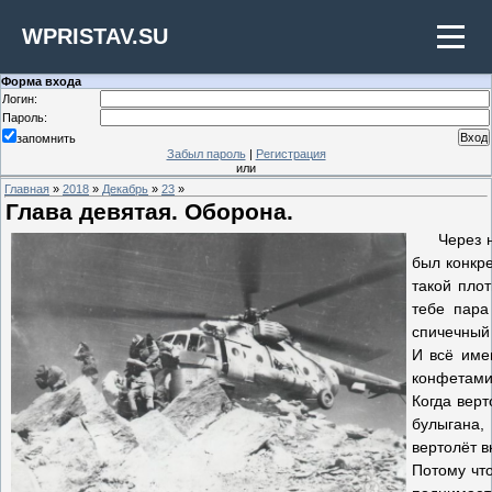
WPRISTAV.SU
Форма входа
Логин:
Пароль:
запомнить
Забыл пароль
|
Регистрация
или
Главная
»
2018
»
Декабрь
»
23
»
Глава девятая. Оборона.
Через не
был конкре
такой плот
тебе пара
спичечный 
И всё име
конфетами
Когда верт
булыгана,
вертолёт в
Потому что