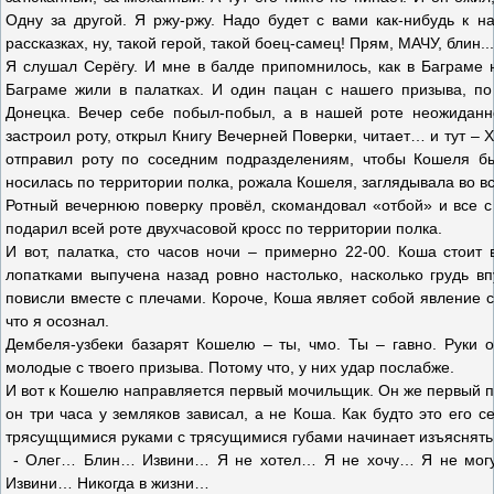
Одну за другой. Я ржу-ржу. Надо будет с вами как-нибудь к н
рассказках, ну, такой герой, такой боец-самец! Прям, МАЧУ, блин.
Я слушал Серёгу. И мне в балде припомнилось, как в Баграме 
Баграме жили в палатках. И один пацан с нашего призыва, по
Донецка. Вечер себе побыл-побыл, а в нашей роте неожиданн
застроил роту, открыл Книгу Вечерней Поверки, читает… и тут – 
отправил роту по соседним подразделениям, чтобы Кошеля бы
носилась по территории полка, рожала Кошеля, заглядывала во вс
Ротный вечернюю поверку провёл, скомандовал «отбой» и все с 
подарил всей роте двухчасовой кросс по территории полка.
И вот, палатка, сто часов ночи – примерно 22-00. Коша стоит
лопатками выпучена назад ровно настолько, насколько грудь вп
повисли вместе с плечами. Короче, Коша являет собой явление с
что я осознал.
Дембеля-узбеки базарят Кошелю – ты, чмо. Ты – гавно. Руки о
молодые с твоего призыва. Потому что, у них удар послабже.
И вот к Кошелю направляется первый мочильщик. Он же первый пи
он три часа у земляков зависал, а не Коша. Как будто это его 
трясущщимися руками с трясущимися губами начинает изъяснять
- Олег… Блин… Извини… Я не хотел… Я не хочу… Я не могу…
Извини… Никогда в жизни…