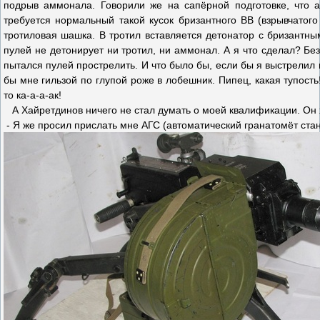
подрыв аммонала. Говорили же на сапёрной подготовке, что а
требуется нормальный такой кусок бризантного ВВ (взрывчатого 
тротиловая шашка. В тротил вставляется детонатор с бризантным
пулей не детонирует ни тротил, ни аммонал. А я что сделал? Бе
пытался пулей прострелить. И что было бы, если бы я выстрелил
бы мне гильзой по глупой роже в лобешник. Пипец, какая тупост
то ка-а-а-ак!
А Хайретдинов ничего не стал думать о моей квалификации. Он х
- Я же просил прислать мне АГС (автоматический гранатомёт ст