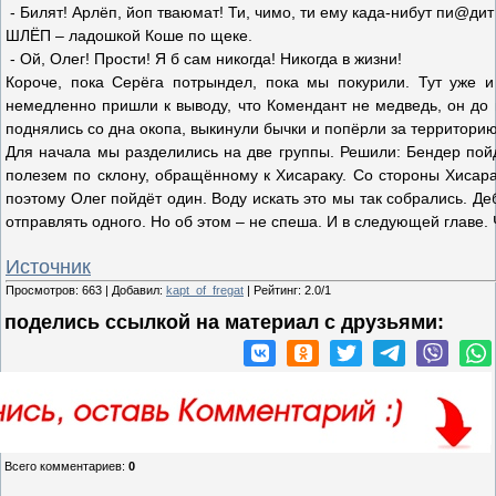
- Билят! Арлёп, йоп тваюмат! Ти, чимо, ти ему када-нибут пи@ди
ШЛЁП – ладошкой Коше по щеке.
- Ой, Олег! Прости! Я б сам никогда! Никогда в жизни!
Короче, пока Серёга потрындел, пока мы покурили. Тут уже 
немедленно пришли к выводу, что Комендант не медведь, он до 
поднялись со дна окопа, выкинули бычки и попёрли за территорию
Для начала мы разделились на две группы. Решили: Бендер пойд
полезем по склону, обращённому к Хисараку. Со стороны Хисара
поэтому Олег пойдёт один. Воду искать это мы так собрались. Д
отправлять одного. Но об этом – не спеша. И в следующей главе. 
Источник
Просмотров
:
663
|
Добавил
:
kapt_of_fregat
|
Рейтинг
:
2.0
/
1
поделись ссылкой на материал c друзьями:
Всего комментариев
:
0