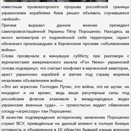
известным провокаторского прорыва российской границы
украинскими кораблями Киев решил объявить случившееся
«войной».
Причем выразил данное мнение президент
самопровозглашённой Украины Пётр Порошенко. Находясь за
много километров от подчинённой себе территории, гарант
обозначил произошедшее в Керченском проливе «объявлением
войны».
Слова прозвучали в минувшую субботу, при разговоре с
журналистами американского канала «Fox News» украинский
голова подчеркнул, что считает конфликт в керченской акватории,
арест украинских кораблей и взятие под стражу моряков
незалежки объявлением войны.
«Это акт агрессии. Господин Путин, это война, это не шутки, не
инцидент и не кризис, ведь ваши регулярные силы под
российским флагом атаковали в международных водах
украинские военные суда», — громогласно кидает обвинения
соседу-«агрессору» пан Порошенко.
В качестве подтверждения истеричному заявлению Порошенко
служат ВСУ, приведённые на данный момент в полную боевую
готовность и объявленное в 10 областях бывшей нэньки военное