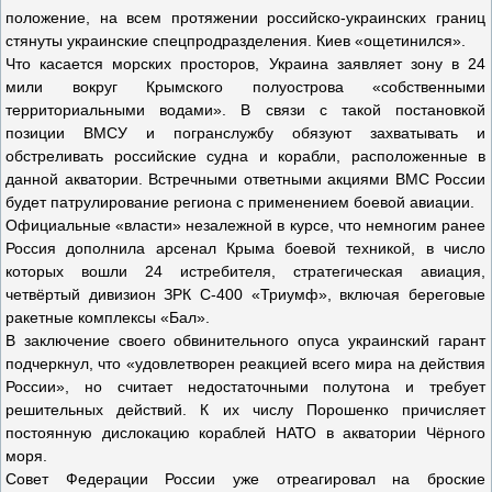
положение, на всем протяжении российско-украинских границ
стянуты украинские спецпродразделения. Киев «ощетинился».
Что касается морских просторов, Украина заявляет зону в 24
мили вокруг Крымского полуострова «собственными
территориальными водами». В связи с такой постановкой
позиции ВМСУ и погранслужбу обязуют захватывать и
обстреливать российские судна и корабли, расположенные в
данной акватории. Встречными ответными акциями ВМС России
будет патрулирование региона с применением боевой авиации.
Официальные «власти» незалежной в курсе, что немногим ранее
Россия дополнила арсенал Крыма боевой техникой, в число
которых вошли 24 истребителя, стратегическая авиация,
четвёртый дивизион ЗРК С-400 «Триумф», включая береговые
ракетные комплексы «Бал».
В заключение своего обвинительного опуса украинский гарант
подчеркнул, что «удовлетворен реакцией всего мира на действия
России», но считает недостаточными полутона и требует
решительных действий. К их числу Порошенко причисляет
постоянную дислокацию кораблей НАТО в акватории Чёрного
моря.
Совет Федерации России уже отреагировал на броские