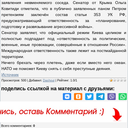
заявления невменяемого соседа. Сенатор от Крыма Ольга
Ковитиди отметила, что в публично заявленных паном Петром
претензиям заключён состав статьи 353 УК РФ,
предусматривающий ответственность за «планирование,
подготовку и развязывание агрессивной войны».
Сенатор заявляет, что официальный режим Киева целиком и
полностью подпадает под «ответственность за политические,
военные, иные провокации, совершённые в отношении России».
Международная ответственность также лежит на постмайданной
территории.
Нечего брехать через плетень, даже если вместо него океан.
НАТО не поможет Киеву снять с себя преступные деяния.
Источник
Просмотров
:
500
|
Добавил
:
Dashout
|
Рейтинг
:
1.0
/
1
поделись ссылкой на материал c друзьями:
Всего комментариев
:
0