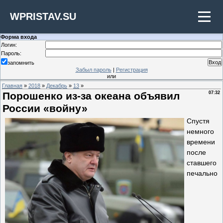
WPRISTAV.SU
Форма входа
Логин:
Пароль:
запомнить
Забыл пароль
|
Регистрация
или
Главная
»
2018
»
Декабрь
»
13
»
Порошенко из-за океана объявил
07:32
России «войну»
Спустя
немного
времени
после
ставшего
печально