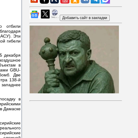
о отбили
благодаря
АСУ). Эти
кой гибели
5 декабря
оздушное
бъектам в
бами GBU-
бомб. Две
нтра 138-й
 западнее
посадку в
сирийскими
 в Дамаске
 сирийские
реального
сирийские
а сложной