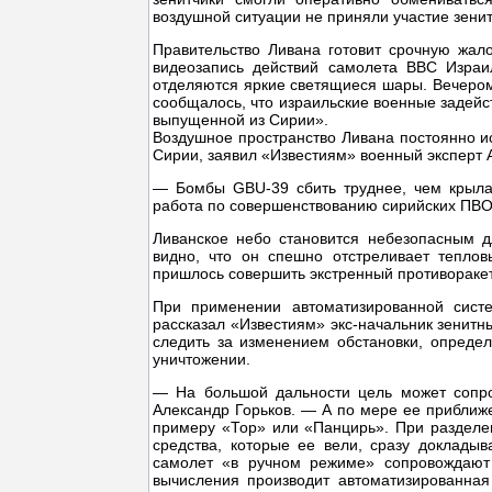
воздушной ситуации не приняли участие зени
Правительство Ливана готовит срочную жал
видеозапись действий самолета ВВС Израи
отделяются яркие светящиеся шары. Вечером
сообщалось, что израильские военные задейс
выпущенной из Сирии».
Воздушное пространство Ливана постоянно и
Сирии, заявил «Известиям» военный эксперт 
— Бомбы GBU-39 сбить труднее, чем крыла
работа по совершенствованию сирийских ПВО
Ливанское небо становится небезопасным 
видно, что он спешно отстреливает теплов
пришлось совершить экстренный противораке
При применении автоматизированной сис
рассказал «Известиям» экс-начальник зенитн
следить за изменением обстановки, опреде
уничтожении.
— На большой дальности цель может сопро
Александр Горьков. — А по мере ее приближ
примеру «Тор» или «Панцирь». При разделени
средства, которые ее вели, сразу доклады
самолет «в ручном режиме» сопровождают 
вычисления производит автоматизированная