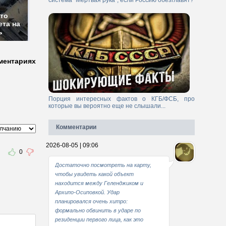
система "Мертвая рука", если Россию обезглавят?
сто
ета на
ь
ментариях
Порция интересных фактов о КГБ/ФСБ, про
которые вы вероятно еще не слышали...
Комментарии
2026-08-05 | 09:06
0
Достаточно посмотреть на карту,
чтобы увидеть какой объект
находится между Геленджиком и
Архипо-Осиповкой. Удар
планировался очень хитро:
формально обвинить в ударе по
резиденции первого лица, как это