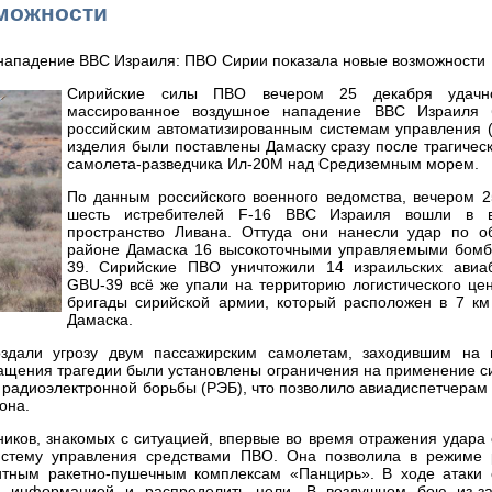
зможности
Сирийские силы ПВО вечером 25 декабря удачн
массированное воздушное нападение ВВС Израиля 
российским автоматизированным системам управления (
изделия были поставлены Дамаску сразу после трагичес
самолета-разведчика Ил-20М над Средиземным морем.
По данным российского военного ведомства, вечером 2
шесть истребителей F-16 ВВС Израиля вошли в в
пространство Ливана. Оттуда они нанесли удар по о
районе Дамаска 16 высокоточными управляемыми бом
39. Сирийские ПВО уничтожили 14 израильских авиа
GBU-39 всё же упали на территорию логистического це
бригады сирийской армии, который расположен в 7 км
Дамаска.
здали угрозу двум пассажирским самолетам, заходившим на 
ращения трагедии были установлены ограничения на применение 
радиоэлектронной борьбы (РЭБ), что позволило авиадиспетчерам
она.
ников, знакомых с ситуацией, впервые во время отражения удара
стему управления средствами ПВО. Она позволила в режиме 
итным ракетно-пушечным комплексам «Панцирь». В ходе атаки 
ся информацией и распределить цели. В воздушном бою из-з