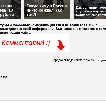
з казны
Такую зиму в России
Как выглядит ме
ены 18
никто не ждал: как
крушение вертол
 рублей
так?!
Кавказе: смотрет
ьтуры и массовых коммуникаций РФ и не является СМИ, а
ление достоверной информации. Высказанные в текстах и ком
министрации сайта.
Порядок вывода комментариев:
летать