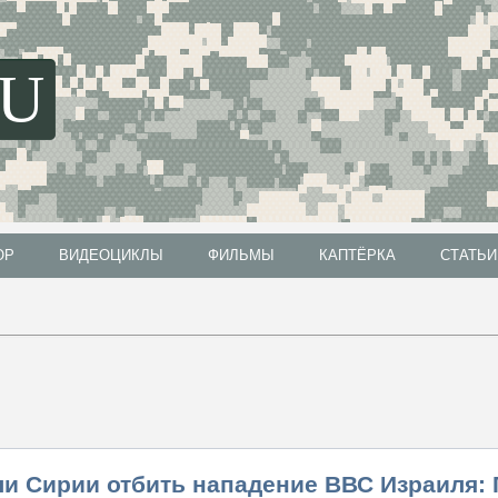
SU
ОР
ВИДЕОЦИКЛЫ
ФИЛЬМЫ
КАПТЁРКА
СТАТЬИ
ОР
ВИДЕОЦИКЛЫ
ФИЛЬМЫ
КАПТЁРКА
СТАТЬИ
ли Сирии отбить нападение ВВС Израиля: