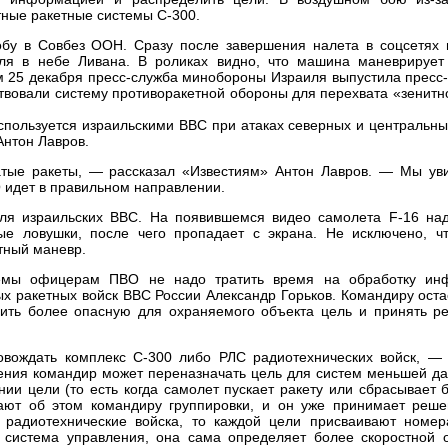
тные ракетные системы С-300.
обу в Совбез ООН. Сразу после завершения налета в соцсетях 
ля в небе Ливана. В роликах видно, что машина маневрирует
 25 декабря пресс-служба минобороны Израиля выпустила пресс-
твовали систему противоракетной обороны для перехвата «зенитн
спользуется израильскими ВВС при атаках северных и центральн
Антон Лавров.
тые ракеты, — рассказал «Известиям» Антон Лавров. — Мы уви
 идет в правильном направлении.
для израильских ВВС. На появившемся видео самолета F-16 на
ые ловушки, после чего пропадает с экрана. Не исключено, чт
тный маневр.
темы офицерам ПВО не надо тратить время на обработку ин
ых ракетных войск ВВС России Александр Горьков. Командиру ост
лить более опасную для охраняемого объекта цель и принять р
вождать комплекс С-300 либо РЛС радиотехнических войск, — 
ения командир может переназначать цель для систем меньшей да
и цели (то есть когда самолет пускает ракету или сбрасывает 
вают об этом командиру группировки, и он уже принимает реше
радиотехнические войска, то каждой цели присваивают номер
 система управления, она сама определяет более скоростной о