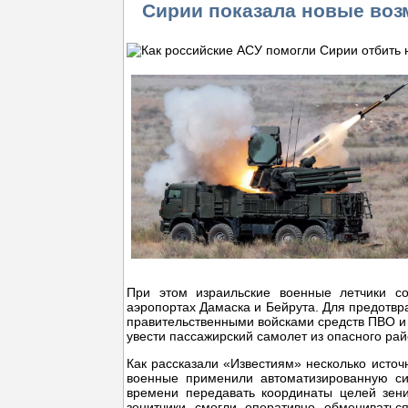
Сирии показала новые во
При этом израильские военные летчики со
аэропортах Дамаска и Бейрута. Для предотв
правительственными войсками средств ПВО и 
увести пассажирский самолет из опасного рай
Как рассказали «Известиям» несколько источ
военные применили автоматизированную си
времени передавать координаты целей зен
зенитчики смогли оперативно обменивать