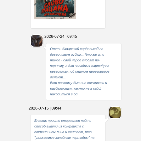
Какие мы стали совестливые..
2026-07-24 | 09:45
В свое время
Опять баварской сарделькой по
доверчивым губам... Что же это
такое - свой народ гнобят по-
черному, а для западных партнёров
реверансы под столом переговоров
делают...
Вот поэтому бывшие союзнички и
разбегаются, как-то не в кайф
находиться в од
2026-07-15 | 09:44
Власть просто старается найти
способ выйти из конфликта с
сохранением лица и считает, что
"уважаемые западные партнёры" на