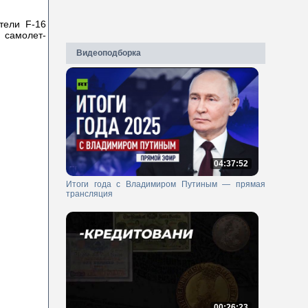
тели F-16
й самолет-
.
Видеоподборка
04:37:52
Итоги года с Владимиром Путиным — прямая
трансляция
00:26:23