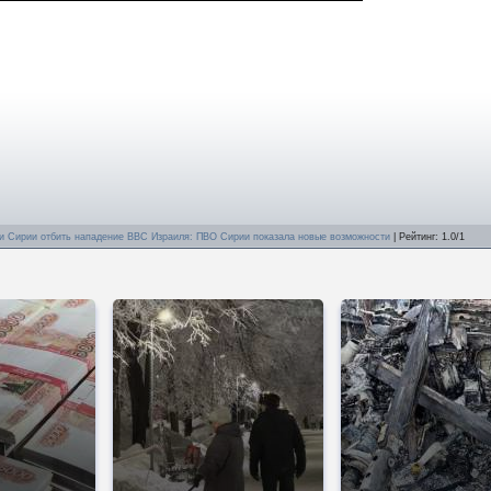
и Сирии отбить нападение ВВС Израиля: ПВО Сирии показала новые возможности
|
Рейтинг
:
1.0
/
1