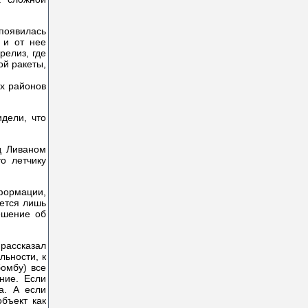
появилась
 и от нее
релиз, где
ой ракеты,
ых районов
дели, что
д Ливаном
о летчику
формации,
ается лишь
ешение об
рассказал
льности, к
бомбу) все
ние. Если
а. А если
бъект как