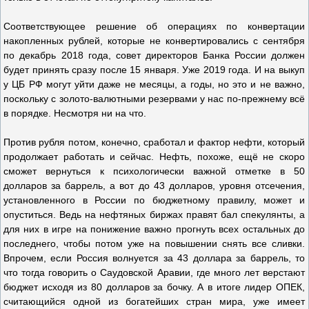
Соответствующее решение об операциях по конвертации
накопленных рублей, которые не конвертировались с сентября
по декабрь 2018 года, совет директоров Банка России должен
будет принять сразу после 15 января. Уже 2019 года. И на выкуп
у ЦБ РФ могут уйти даже не месяцы, а годы, но это и не важно,
поскольку с золото-валютными резервами у нас по-прежнему всё
в порядке. Несмотря ни на что.
Против рубля потом, конечно, сработал и фактор нефти, который
продолжает работать и сейчас. Нефть, похоже, ещё не скоро
сможет вернуться к психологически важной отметке в 50
долларов за баррель, а вот до 43 долларов, уровня отсечения,
установленного в России по бюджетному правилу, может и
опуститься. Ведь на нефтяных биржах правят бал спекулянты, а
для них в игре на понижение важно прогнуть всех остальных до
последнего, чтобы потом уже на повышении снять все сливки.
Впрочем, если Россия волнуется за 43 доллара за баррель, то
что тогда говорить о Саудовской Аравии, где много лет верстают
бюджет исходя из 80 долларов за бочку. А в итоге лидер ОПЕК,
считающийся одной из богатейших стран мира, уже имеет