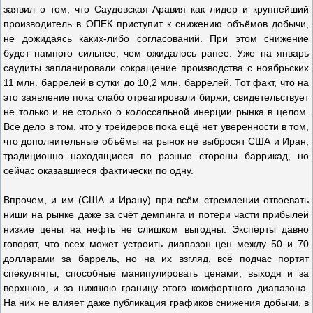
заявил о том, что Саудовская Аравия как лидер и крупнейший
производитель в ОПЕК приступит к снижению объёмов добычи,
не дожидаясь каких-либо согласований. При этом снижение
будет намного сильнее, чем ожидалось ранее. Уже на январь
саудиты запланировали сокращение производства с ноябрьских
11 млн. баррелей в сутки до 10,2 млн. баррелей. Тот факт, что на
это заявление пока слабо отреагировали биржи, свидетельствует
не только и не столько о колоссальной инерции рынка в целом.
Все дело в том, что у трейдеров пока ещё нет уверенности в том,
что дополнительные объёмы на рынок не выбросят США и Иран,
традиционно находящиеся по разные стороны баррикад, но
сейчас оказавшиеся фактически по одну.
Впрочем, и им (США и Ирану) при всём стремлении отвоевать
ниши на рынке даже за счёт демпинга и потери части прибылей
низкие цены на нефть не слишком выгодны. Эксперты давно
говорят, что всех может устроить диапазон цен между 50 и 70
долларами за баррель, но на их взгляд, всё подчас портят
спекулянты, способные манипулировать ценами, выходя и за
верхнюю, и за нижнюю границу этого комфортного диапазона.
На них не влияет даже публикация графиков снижения добычи, в