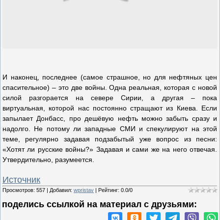
И наконец, последнее (самое страшное, но для нефтяных цен
спасительное) – это две войны. Одна реальная, которая с новой
силой разгорается на севере Сирии, а другая – пока
виртуальная, которой нас постоянно стращают из Киева. Если
запылает Донбасс, про дешёвую нефть можно забыть сразу и
надолго. Не потому ли западные СМИ и спекулируют на этой
теме, регулярно задавая подзабытый уже вопрос из песни:
«Хотят ли русские войны?» Задавая и сами же на него отвечая.
Утвердительно, разумеется.
Источник
Просмотров
:
557
|
Добавил
:
wpristav
|
Рейтинг
:
0.0
/
0
поделись ссылкой на материал c друзьями: