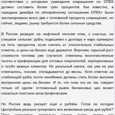
соответствии с которыми суммарное сокращение по ОПЕК
должно составить более трёх процентов. Как известно, в
середине декабря по обновлённому соглашению ОПЕК+ были
запланированы всего два с половиной процента сокращения, но
сейчас, видимо, рынку требуются более сильные средства.
В России реакция на нефтяной негатив пока, к счастью, не
слишком сильная: рубль подешевел к доллару и евро примерно
на пять процентов, если считать от относительно стабильных
отметок, а цены на бензин ещё держатся. Впрочем, скрытый рост
стоимости топлива уже случился: отменены многочисленные
льготы и преференции для оптовых покупателей, корпоративных
и особо важных клиентов. Но реальный скачок, как уже не раз
отмечалось, похоже, откладывается до весны. Хотя ответом на
слабеющий рубль почти неизбежно должны стать более высокие
внутренние цены на бензин. И то, что пока это не так, говорит
только об одном: отложенный рывок бензиновых цен может
оказаться поистине катастрофическим.
Но Россия ведь рискует ещё и рублём. Готов ли сегодня
Центробанк реально купировать все возможные риски для рубля?
Пока непонятно, поскольку ничего иного, кроме как