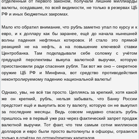
отделённый от первого законом, получали лишние миллиарды
валюты, оседавшие, по всей видимости, не только в резервах ЦБ
РФ и иных бюджетных закромах.
Мало кто обратил внимание, что рубль заметно упал по курсу и к
евро, и к доллару как бы заранее, ещё до начала нынешней
волны падения нефтяных котировок. И стало это прямой
реакцией не на нефть, а на повышение ключевой ставки
Центробанка. Там подкладывали себе соломку с учётом
грядущей перспективы выкупа валютной выручки, которую
приостановили ради спасения рубля. Так вот же оно – секретное
оружие ЦБ РФ и Минфина, вот средство противодействия
неконтролируемому падению национальной валюты!
Однако, увы, не всё так просто. Цепляясь за крепкий, хотя какой
же он крепкий, рубль, нельзя забывать, что Банку России
предстоит ещё и выкупить всю ту валюту, которую он не выкупил
за последние месяцы. Ведь совсем недавно спасать рубль
пришлось не в первый уже раз через фактический запрет продаж
валютной выручки. Тот факт, что тем самым сотни миллионов
долларов и евро были просто вытолкнуты в офшоры, отразился
только в отчётах по оттоку/притоку капиталов.