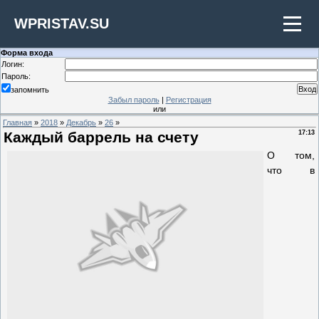
WPRISTAV.SU
Форма входа
Логин:
Пароль:
запомнить
Забыл пароль
|
Регистрация
или
Главная
»
2018
»
Декабрь
»
26
»
Каждый баррель на счету
17:13
О том,
что в