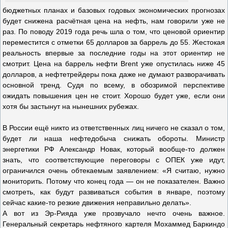
бюджетных планах и базовых годовых экономических прогнозах
будет снижена расчётная цена на нефть, нам говорили уже не
раз. По поводу 2019 года речь шла о том, что ценовой ориентир
переместится с отметки 65 долларов за баррель до 55. Жестокая
реальность впервые за последние годы на этот ориентир не
смотрит. Цена на баррель нефти Brent уже опустилась ниже 45
долларов, а нефтетрейдеры пока даже не думают разворачивать
основной тренд. Судя по всему, в обозримой перспективе
ожидать повышения цен не стоит. Хорошо будет уже, если они
хотя бы застынут на нынешних рубежах.
В России ещё никто из ответственных лиц ничего не сказал о том,
будет ли наша нефтедобыча снижать обороты. Министр
энергетики РФ Александр Новак, который вообще-то должен
знать, что соответствующие переговоры с ОПЕК уже идут,
ограничился очень обтекаемым заявлением: «Я считаю, нужно
мониторить. Потому что конец года — он не показателен. Важно
смотреть, как будут развиваться события в январе, поэтому
сейчас какие-то резкие движения неправильно делать».
А вот из Эр-Рияда уже прозвучало нечто очень важное.
Генеральный секретарь нефтяного картеля Мохаммед Баркиндо