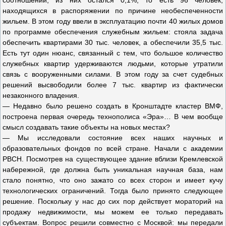
соотношении, из них остался 0,1%, то есть 96 человек,
находящихся в распоряжении по причине необеспеченности
жильем. В этом году ввели в эксплуатацию почти 40 жилых домов
по программе обеспечения служебным жильем: стояла задача
обеспечить квартирами 30 тыс. человек, а обеспечили 35,5 тыс.
Есть тут один нюанс, связанный с тем, что большое количество
служебных квартир удерживаются людьми, которые утратили
связь с вооруженными силами. В этом году за счет судебных
решений высвободили более 7 тыс. квартир из фактически
незаконного владения.
— Недавно было решено создать в Кронштадте кластер ВМФ,
построена первая очередь технополиса «Эра»… В чем вообще
смысл создавать такие объекты на новых местах?
— Мы исследовали состояние всех наших научных и
образовательных фондов по всей стране. Начали с академии
РВСН. Посмотрев на существующее здание вблизи Кремлевской
набережной, где должна быть уникальная научная база, нам
стало понятно, что оно зажато со всех сторон и имеет кучу
технологических ограничений. Тогда было принято следующее
решение. Поскольку у нас до сих пор действует мораторий на
продажу недвижимости, мы можем ее только передавать
субъектам. Вопрос решили совместно с Москвой: мы передали