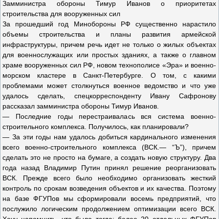
Замминистра обороны Тимур Иванов о приоритетах
строительства для вооруженных сил
За прошедший год Минобороны РФ существенно нарастило
объемы строительства и планы развития армейской
инфраструктуры, причем речь идет не только о жилых объектах
для военнослужащих или простых зданиях, а также о главном
храме вооруженных сил РФ, новом технополисе «Эра» и военно-
морском кластере в Санкт-Петербурге. О том, с какими
проблемами может столкнуться военное ведомство и что уже
удалось сделать, спецкорреспонденту Ивану Сафронову
рассказал замминистра обороны Тимур Иванов.
— Последние годы перестраивалась вся система военно-
строительного комплекса. Получилось, как планировали?
— За эти годы нам удалось добиться кардинального изменения
всего военно-строительного комплекса (ВСК.— “Ъ”), причем
сделать это не просто на бумаге, а создать новую структуру. Два
года назад Владимир Путин принял решение реорганизовать
ВСК. Прежде всего было необходимо организовать жесткий
контроль по срокам возведения объектов и их качества. Поэтому
на базе ФГУПов мы сформировали восемь предприятий, что
послужило логическим продолжением оптимизации всего ВСК.