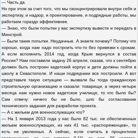
— Часть да.
Но при этом за счет того, что мы сконцентрировали внутри себя и
экспертизу, и надзор, и проектирование, и подрядные работы, мы
работаем гораздо эффективнее.
— Знаю, что были попытки у вас экспертизу вывести и передать в
Минстрой.
— Были такие попытки. Неудачные. А знаете почему? Потому что
хорошо, когда нам надо построить что-то без привязки к срокам.
А если вспомнить 2014 год, когда Крым вернулся в состав
России? Нам поставили задачу 26 апреля, сказав, что к сентябрю
должен быть построен кадетский корпус и дети должны пойти в
школу в Севастополе. И наши подрядчики все построили. А вот
представьте такую ситуацию — вызвали бы тогда гражданскую
строительную организацию и сказали: товарищи, а через четыре
месяца нам нужно новое кадетское училище, то что было бы?
Сам отвечу: ничего бы не было, шло бы согласование
технического задания для разработки проекта.
— А с жильем для военнослужащих что?
— На 1 января 2013 года у нас было 82 тыс. не обеспеченных
жильем военнослужащих, из них 41 тыс. «распоряженцев», то
есть не уволенных. А сейчас, если считать в процентном