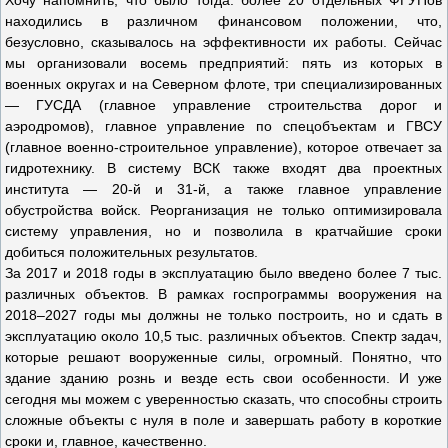
Хочу напомнить, что было тогда: более 20 отдельных ФГУПов
находились в различном финансовом положении, что,
безусловно, сказывалось на эффективности их работы. Сейчас
мы организовали восемь предприятий: пять из которых в
военных округах и на Северном флоте, три специализированных
— ГУСДА (главное управление строительства дорог и
аэродромов), главное управление по спецобъектам и ГВСУ
(главное военно-строительное управление), которое отвечает за
гидротехнику. В систему ВСК также входят два проектных
института — 20-й и 31-й, а также главное управление
обустройства войск. Реорганизация не только оптимизировала
систему управления, но и позволила в кратчайшие сроки
добиться положительных результатов.
За 2017 и 2018 годы в эксплуатацию было введено более 7 тыс.
различных объектов. В рамках госпрограммы вооружения на
2018–2027 годы мы должны не только построить, но и сдать в
эксплуатацию около 10,5 тыс. различных объектов. Спектр задач,
которые решают вооруженные силы, огромный. Понятно, что
здание зданию рознь и везде есть свои особенности. И уже
сегодня мы можем с уверенностью сказать, что способны строить
сложные объекты с нуля в поле и завершать работу в короткие
сроки и, главное, качественно.