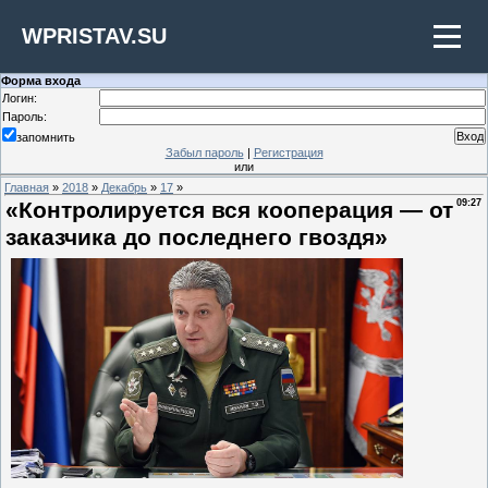
WPRISTAV.SU
Форма входа
Логин:
Пароль:
запомнить
Забыл пароль
|
Регистрация
или
Главная
»
2018
»
Декабрь
»
17
»
«Контролируется вся кооперация — от
09:27
заказчика до последнего гвоздя»