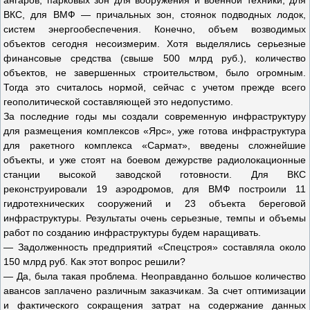
ангаров, парковых зон для вооружения и военной техники, для
ВКС, для ВМФ — причальных зон, стоянок подводных лодок,
систем энергообеспечения. Конечно, объем возводимых
объектов сегодня несоизмерим. Хотя выделялись серьезные
финансовые средства (свыше 500 млрд руб.), количество
объектов, не завершенных строительством, было огромным.
Тогда это считалось нормой, сейчас с учетом прежде всего
геополитической составляющей это недопустимо.
За последние годы мы создали современную инфраструктуру
для размещения комплексов «Ярс», уже готова инфраструктура
для ракетного комплекса «Сармат», введены сложнейшие
объекты, и уже стоят на боевом дежурстве радиолокационные
станции высокой заводской готовности. Для ВКС
реконструировали 19 аэродромов, для ВМФ построили 11
гидротехнических сооружений и 23 объекта береговой
инфраструктуры. Результаты очень серьезные, темпы и объемы
работ по созданию инфраструктуры будем наращивать.
— Задолженность предприятий «Спецстроя» составляла около
150 млрд руб. Как этот вопрос решили?
— Да, была такая проблема. Неоправданно большое количество
авансов заплачено различным заказчикам. За счет оптимизации
и фактического сокращения затрат на содержание данных