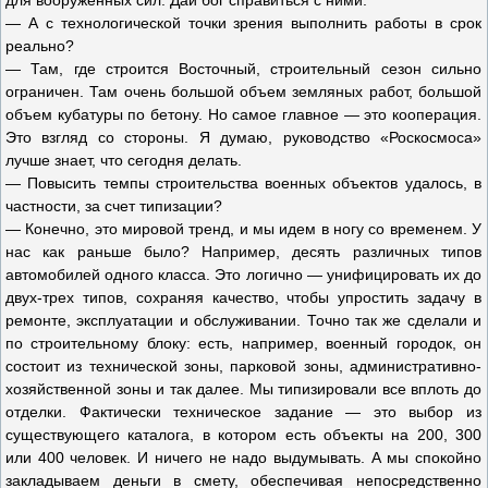
для вооруженных сил. Дай бог справиться с ними.
— А с технологической точки зрения выполнить работы в срок
реально?
— Там, где строится Восточный, строительный сезон сильно
ограничен. Там очень большой объем земляных работ, большой
объем кубатуры по бетону. Но самое главное — это кооперация.
Это взгляд со стороны. Я думаю, руководство «Роскосмоса»
лучше знает, что сегодня делать.
— Повысить темпы строительства военных объектов удалось, в
частности, за счет типизации?
— Конечно, это мировой тренд, и мы идем в ногу со временем. У
нас как раньше было? Например, десять различных типов
автомобилей одного класса. Это логично — унифицировать их до
двух-трех типов, сохраняя качество, чтобы упростить задачу в
ремонте, эксплуатации и обслуживании. Точно так же сделали и
по строительному блоку: есть, например, военный городок, он
состоит из технической зоны, парковой зоны, административно-
хозяйственной зоны и так далее. Мы типизировали все вплоть до
отделки. Фактически техническое задание — это выбор из
существующего каталога, в котором есть объекты на 200, 300
или 400 человек. И ничего не надо выдумывать. А мы спокойно
закладываем деньги в смету, обеспечивая непосредственно