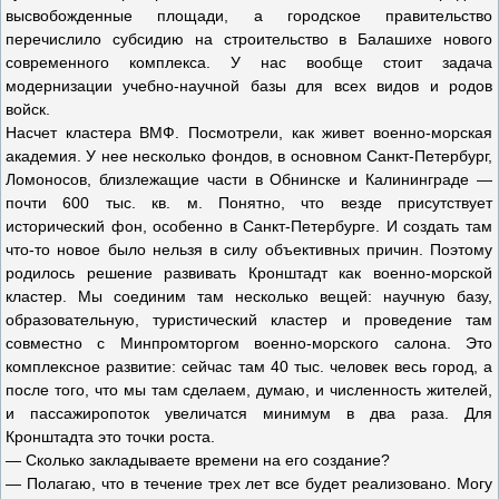
высвобожденные площади, а городское правительство
перечислило субсидию на строительство в Балашихе нового
современного комплекса. У нас вообще стоит задача
модернизации учебно-научной базы для всех видов и родов
войск.
Насчет кластера ВМФ. Посмотрели, как живет военно-морская
академия. У нее несколько фондов, в основном Санкт-Петербург,
Ломоносов, близлежащие части в Обнинске и Калининграде —
почти 600 тыс. кв. м. Понятно, что везде присутствует
исторический фон, особенно в Санкт-Петербурге. И создать там
что-то новое было нельзя в силу объективных причин. Поэтому
родилось решение развивать Кронштадт как военно-морской
кластер. Мы соединим там несколько вещей: научную базу,
образовательную, туристический кластер и проведение там
совместно с Минпромторгом военно-морского салона. Это
комплексное развитие: сейчас там 40 тыс. человек весь город, а
после того, что мы там сделаем, думаю, и численность жителей,
и пассажиропоток увеличатся минимум в два раза. Для
Кронштадта это точки роста.
— Сколько закладываете времени на его создание?
— Полагаю, что в течение трех лет все будет реализовано. Могу