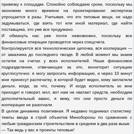
привязку к площадке. Спокойно соблюдаем сроки, поскольку мы
экономим много времени на проектировании: экспертиза
упрощается в разы. Учитывая, что это типовые вещи, не надо
задумываться, где взять тот или иной материал, где найти
поставщика, это уже все продумано.
И обмануть нас уже почти невозможно, поскольку все
финансовые операции проводятся через спецсчета.
Контролируется вся технологическая цепочка, вся кооперация —
от заказчика до последнего гвоздя. В любой момент мы знаем
остатки на счетах у всех исполнителей. Наше финансовое
подразделение, отвечающее за это, мониторит ситуацию
круглосуточно: я могу запросить информацию, и через 10 минут
мне принесут распечатку, в которой будет видно, кому заплатили
деньги, когда, за что, почему. И когда исполнитель ко мне
приходит и говорит, мол, вот нам не хватает средств, необходим
дополнительный аванс, я вижу, что они просто деньги по
кооперации не разогнали.
В целом динамика позитивная. Я недавно поднимал статистику:
темпы ввода в строй объектов Минобороны по сравнению с
любым гражданским строительством в среднем в два раза выше.
— Так ведь у вас и проекты типовые!