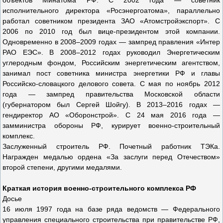
объектов Минатома РФ. С 2002 года — советник
исполнительного директора «Росэнергоатома», параллельно
работал советником президента ЗАО «Атомстройэкспорт». С
2006 по 2010 год был вице-президентом этой компании.
Одновременно в 2008–2009 годах — зампред правления «Интер
РАО ЕЭС». В 2008–2012 годах руководил Энергетическим
углеродным фондом, Российским энергетическим агентством,
занимал пост советника министра энергетики РФ и главы
Российско-словацкого делового совета. С мая по ноябрь 2012
года — зампред правительства Московской области
(губернатором был Сергей Шойгу). В 2013–2016 годах —
гендиректор АО «Оборонстрой». С 24 мая 2016 года —
замминистра обороны РФ, курирует военно-строительный
комплекс.
Заслуженный строитель РФ. Почетный работник ТЭКа.
Награжден медалью ордена «За заслуги перед Отечеством»
второй степени, другими медалями.
Краткая история военно-строительного комплекса РФ
Досье
16 июля 1997 года на базе ряда ведомств — Федерального
управления специального строительства при правительстве РФ,