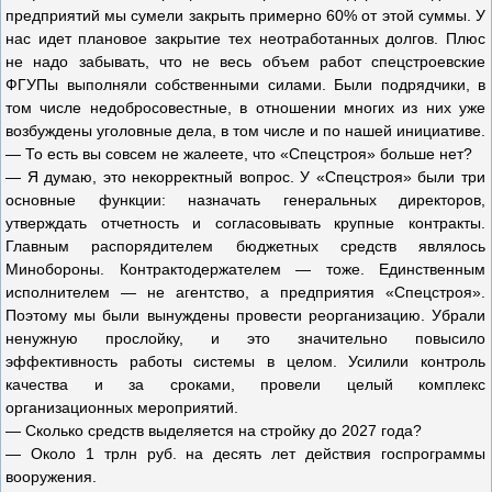
предприятий мы сумели закрыть примерно 60% от этой суммы. У
нас идет плановое закрытие тех неотработанных долгов. Плюс
не надо забывать, что не весь объем работ спецстроевские
ФГУПы выполняли собственными силами. Были подрядчики, в
том числе недобросовестные, в отношении многих из них уже
возбуждены уголовные дела, в том числе и по нашей инициативе.
— То есть вы совсем не жалеете, что «Спецстроя» больше нет?
— Я думаю, это некорректный вопрос. У «Спецстроя» были три
основные функции: назначать генеральных директоров,
утверждать отчетность и согласовывать крупные контракты.
Главным распорядителем бюджетных средств являлось
Минобороны. Контрактодержателем — тоже. Единственным
исполнителем — не агентство, а предприятия «Спецстроя».
Поэтому мы были вынуждены провести реорганизацию. Убрали
ненужную прослойку, и это значительно повысило
эффективность работы системы в целом. Усилили контроль
качества и за сроками, провели целый комплекс
организационных мероприятий.
— Сколько средств выделяется на стройку до 2027 года?
— Около 1 трлн руб. на десять лет действия госпрограммы
вооружения.