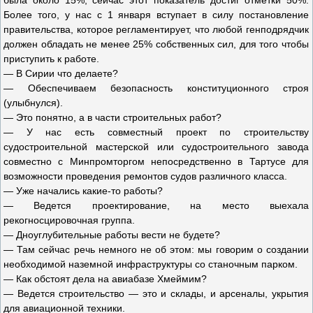
была около 15%, сейчас этот показатель достиг отметки 50%.
Более того, у нас с 1 января вступает в силу постановление
правительства, которое регламентирует, что любой генподрядчик
должен обладать не менее 25% собственных сил, для того чтобы
приступить к работе.
— В Сирии что делаете?
— Обеспечиваем безопасность конституционного строя
(улыбнулся).
— Это понятно, а в части строительных работ?
— У нас есть совместный проект по строительству
судостроительной мастерской или судостроительного завода
совместно с Минпромторгом непосредственно в Тартусе для
возможности проведения ремонтов судов различного класса.
— Уже начались какие-то работы?
— Ведется проектирование, на место выехала
рекогносцировочная группа.
— Дноуглубительные работы вести не будете?
— Там сейчас речь немного не об этом: мы говорим о создании
необходимой наземной инфраструктуры со станочным парком.
— Как обстоят дела на авиабазе Хмеймим?
— Ведется строительство — это и склады, и арсеналы, укрытия
для авиационной техники.