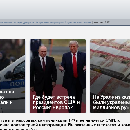
е военные сегодня два раза обстреляли территорию Глушковского района
|
Рейтинг
:
0.0
/
0
ках на
ую
Где будет встреча
На Урале из ка
али и
президентов США и
были украдены
России: Европа?
миллионов руб
ьтуры и массовых коммуникаций РФ и не является СМИ, а
ление достоверной информации. Высказанные в текстах и ком
министрации сайта.