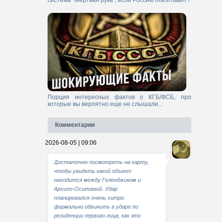
система "Мертвая рука", если Россию обезглавят?
Порция интересных фактов о КГБ/ФСБ, про
которые вы вероятно еще не слышали...
Комментарии
2026-08-05 | 09:06
Достаточно посмотреть на карту,
чтобы увидеть какой объект
находится между Геленджиком и
Архипо-Осиповкой. Удар
планировался очень хитро:
формально обвинить в ударе по
резиденции первого лица, как это