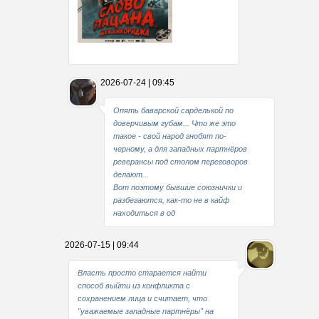
Какие мы стали совестливые..
2026-07-24 | 09:45
В свое время
Опять баварской сарделькой по
доверчивым губам... Что же это
такое - свой народ гнобят по-
черному, а для западных партнёров
реверансы под столом переговоров
делают...
Вот поэтому бывшие союзнички и
разбегаются, как-то не в кайф
находиться в од
2026-07-15 | 09:44
Власть просто старается найти
способ выйти из конфликта с
сохранением лица и считает, что
"уважаемые западные партнёры" на