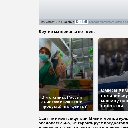
Dmitrij
Просмотров
: 316 |
Добавил
:
|
Курский губернатор: украински
Другие материалы по теме:
СМИ: В Хим
полицейск
В магазинах России
машину нап
ажиотаж из-за этого
подожгли.
продукта: что купить?
Сайт не имеет лицензии Министерства кул
следовательно, не гарантирует предостав
мнения могут не отражать точку зрения ад