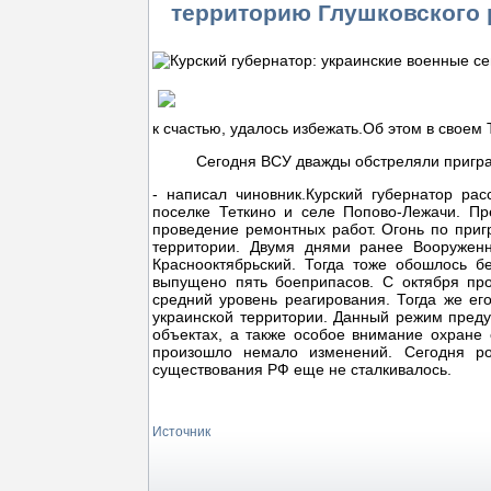
территорию Глушковского 
к счастью, удалось избежать.Об этом в своем
Сегодня ВСУ дважды обстреляли пригр
- написал чиновник.Курский губернатор ра
поселке Теткино и селе Попово-Лежачи. Пр
проведение ремонтных работ. Огонь по при
территории. Двумя днями ранее Вооружен
Краснооктябрьский. Тогда тоже обошлось б
выпущено пять боеприпасов. С октября прош
средний уровень реагирования. Тогда же ег
украинской территории. Данный режим преду
объектах, а также особое внимание охране
произошло немало изменений. Сегодня рос
существования РФ еще не сталкивалось.
Источник