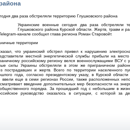
района
Украинские военные сегодня два раза обстреляли т
Глушковского района Курской области. Жертв, травм и р
 Telegram-канале сообщил глава региона Роман Старовойт.
аничные территории
ссказал, что украинский обстрел привел к нарушению электросн
едставители местной энергетической службы прибыли на место
граничному российскому региону велся военнослужащими ВСУ с у
ные силы Украины обстреляли в этом же приграничном район
ез пострадавших и жертв. Всего по территории населенного пу
лого года, согласно президентскому указу, в Курской области 
о ввели еще в семи регионах России, также расположенных непо
сматривает введение дополнительных мер безопасности на энерг
 общественного порядка. За прошедший год с небольшим в жизн
сийское руководство оказалось в ситуации, с которой за де