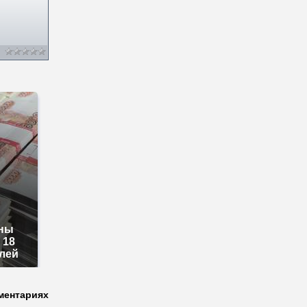
зны
 18
лей
ментариях