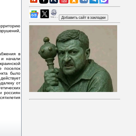
ерриторию
азрушений,
абжения в
 и начали
краинской
е поселок
нкта было
действует
далеку от
етических
и россиян
сятилетия