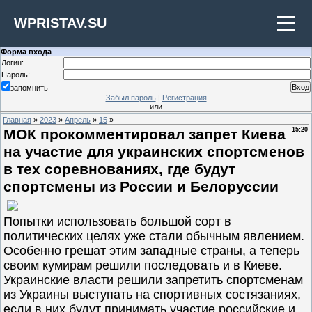
WPRISTAV.SU
Форма входа
Логин:
Пароль:
запомнить
Забыл пароль
|
Регистрация
или
Главная
»
2023
»
Апрель
»
15
»
МОК прокомментировал запрет Киева
15:20
на участие для украинских спортсменов
в тех соревнованиях, где будут
спортсмены из России и Белоруссии
Попытки использовать большой сорт в
политических целях уже стали обычным явлением.
Особенно грешат этим западные страны, а теперь
своим кумирам решили последовать и в Киеве.
Украинские власти решили запретить спортсменам
из Украины выступать на спортивных состязаниях,
если в них будут принимать участие российские и