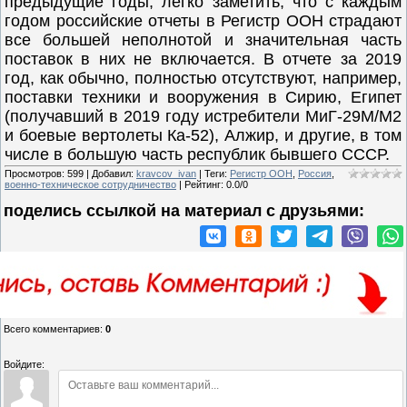
предыдущие годы, легко заметить, что с каждым
годом российские отчеты в Регистр ООН страдают
все большей неполнотой и значительная часть
поставок в них не включаeтся. В отчете за 2019
год, как обычно, полностью отсутствуют, например,
поставки техники и вооружения в Сирию, Египет
(получавший в 2019 году истребители МиГ-29М/М2
и боевые вертолеты Ка-52), Алжир, и другие, в том
числе в большую часть республик бывшего СССР.
Просмотров
:
599
|
Добавил
:
kravcov_ivan
|
Теги
:
Регистр ООН
,
Россия
,
военно-техническое сотрудничество
|
Рейтинг
:
0.0
/
0
поделись ссылкой на материал c друзьями:
Всего комментариев
:
0
Войдите: